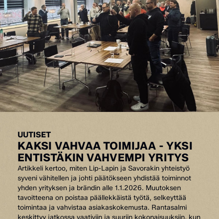
UUTISET
KAKSI VAHVAA TOIMIJAA - YKSI
ENTISTÄKIN VAHVEMPI YRITYS
Artikkeli kertoo, miten Lip-Lapin ja Savorakin yhteistyö
syveni vähitellen ja johti päätökseen yhdistää toiminnot
yhden yrityksen ja brändin alle 1.1.2026. Muutoksen
tavoitteena on poistaa päällekkäistä työtä, selkeyttää
toimintaa ja vahvistaa asiakaskokemusta. Rantasalmi
keskittyy jatkossa vaativiin ja suuriin kokonaisuuksiin, kun