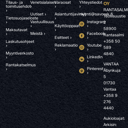
Tilaus- ja
Venetsialaiset
Varaosat
Yhteystiedot
OY
toimitusehdot
›
›
›
RANTASALM
›
Uutiset ›
Asiantuntijavinkit
myynti@savorak.fi
Teollisuustie
Tietosuojaseloste
›
Vastuullisuus
Instagram
›
2
›
Käyttöoppaat
›
58900
Maksutavat
›
Meistä ›
Facebook
›
Rantasalmi
Esitteet ›
›
+358 50
Laskutusohjeet
Reklamaatio
Youtube
›
589
›
›
Myyntiverkosto
4840
LinkedIn
›
›
VANTAA
Rantakatselmus
Pinterest
›
Åbynkuja
›
5
01730
Vantaa
+358 9
276
4440
Aukioloajat:
Arkisin: