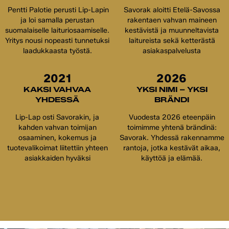
Pentti Palotie perusti Lip-Lapin
Savorak aloitti Etelä-Savossa
ja loi samalla perustan
rakentaen vahvan maineen
suomalaiselle laituriosaamiselle.
kestävistä ja muunneltavista
Yritys nousi nopeasti tunnetuksi
laitureista sekä ketterästä
laadukkaasta työstä.
asiakaspalvelusta
2021
2026
KAKSI VAHVAA
YKSI NIMI – YKSI
YHDESSÄ
BRÄNDI
Lip-Lap osti Savorakin, ja
Vuodesta 2026 eteenpäin
kahden vahvan toimijan
toimimme yhtenä brändinä:
osaaminen, kokemus ja
Savorak. Yhdessä rakennamme
tuotevalikoimat liitettiin yhteen
rantoja, jotka kestävät aikaa,
asiakkaiden hyväksi
käyttöä ja elämää.