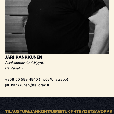
JARI KANKKUNEN
Asiakaspalvelu / Myynti
Rantasalmi
+358 50 589 4840 (myös Whatsapp)
jari.kankkunen@savorak.fi
TILAUSTUKI
AJANKOHTAISTA
TUOTETUKI
YHTEYDET
SAVORAK