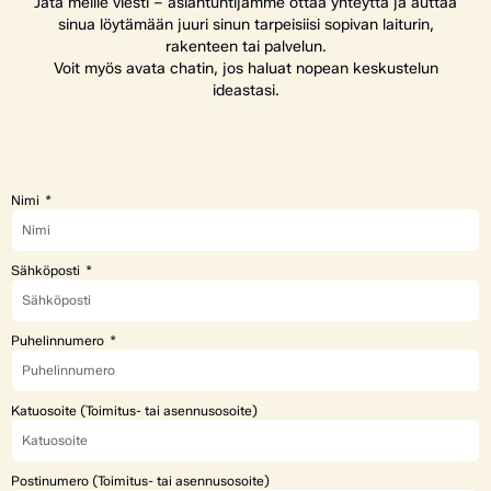
Jätä meille viesti – asiantuntijamme ottaa yhteyttä ja auttaa
sinua löytämään juuri sinun tarpeisiisi sopivan laiturin,
rakenteen tai palvelun.
Voit myös avata chatin, jos haluat nopean keskustelun
ideastasi.
Nimi
Sähköposti
Puhelinnumero
Katuosoite (Toimitus- tai asennusosoite)
Postinumero (Toimitus- tai asennusosoite)