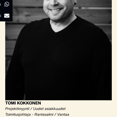
p
i
TOMI KOKKONEN
Projektimyynti / Uudet asiakkuudet
Toimitusjohtaja - Rantasalmi / Vantaa