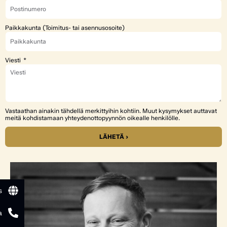
Paikkakunta (Toimitus- tai asennusosoite)
Viesti
Vastaathan ainakin tähdellä merkittyihin kohtiin. Muut kysymykset auttavat
meitä kohdistamaan yhteydenottopyynnön oikealle henkilölle.
LÄHETÄ ›
s
a