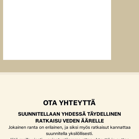
Tuusmäen kylä
palvelemaan v
ja kesätapaht
täydentää Toi
kohtaamispaika
eteenpäin.
LUE TAR
OTA YHTEYTTÄ
SUUNNITELLAAN YHDESSÄ TÄYDELLINEN
RATKAISU VEDEN ÄÄRELLE
Jokainen ranta on erilainen, ja siksi myös ratkaisut kannattaa
suunnitella yksilöllisesti.