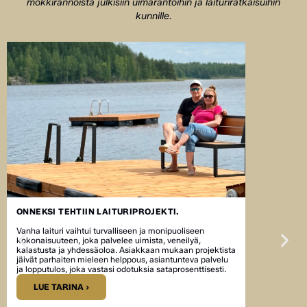
mökkirannoista julkisiin uimarantoihin ja laituriratkaisuihin
kunnille.
ONNEKSI TEHTIIN LAITURIPROJEKTI.
Vanha laituri vaihtui turvalliseen ja monipuoliseen
kokonaisuuteen, joka palvelee uimista, veneilyä,
kalastusta ja yhdessäoloa. Asiakkaan mukaan projektista
jäivät parhaiten mieleen helppous, asiantunteva palvelu
ja lopputulos, joka vastasi odotuksia sataprosenttisesti.
LUE TARINA ›
UUSI LAITU
JA KESÄTA