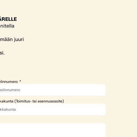
ÄRELLE
nitella
ämään juuri
si.
linnumero
kakunta (Toimitus- tai asennusosoite)