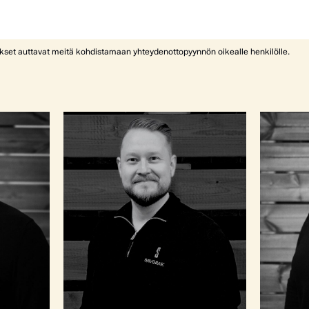
ykset auttavat meitä kohdistamaan yhteydenottopyynnön oikealle henkilölle.