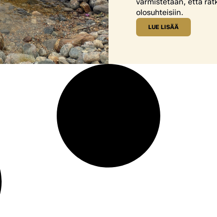
varmistetaan, että rat
olosuhteisiin.
LUE LISÄÄ