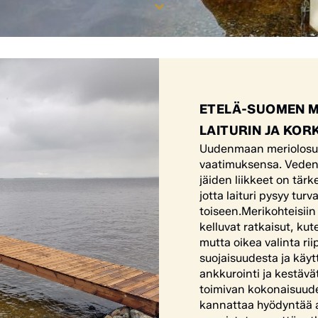
ETELÄ-SUOMEN M
LAITURIN JA KOR
Uudenmaan meriolosuht
vaatimuksensa. Vedenpi
jäiden liikkeet on tär
jotta laituri pysyy tur
toiseen.Merikohteisii
kelluvat ratkaisut, kut
mutta oikea valinta ri
suojaisuudesta ja käyt
ankkurointi ja kestävät
toimivan kokonaisuuden
kannattaa hyödyntää a