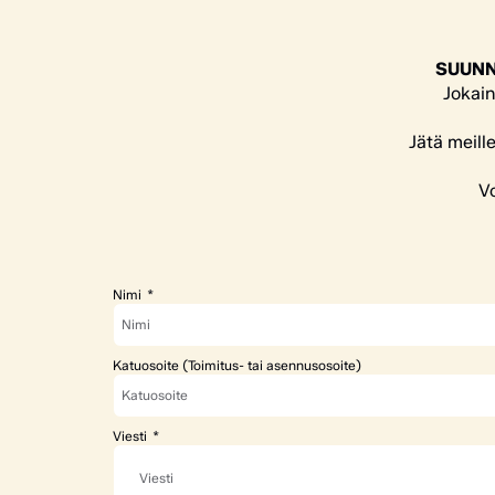
SUUNN
Jokain
Jätä meill
Vo
Nimi
Katuosoite (Toimitus- tai asennusosoite)
Viesti