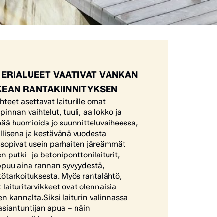
ERIALUEET VAATIVAT VANKAN
KEAN RANTAKIINNITYKSEN
eet asettavat laiturille omat
nnan vaihtelut, tuuli, aallokko ja
keää huomioida jo suunnitteluvaiheessa,
vallisena ja kestävänä vuodesta
n sopivat usein parhaiten järeämmät
en putki- ja betoniponttonilaiturit,
ippuu aina rannan syvyydestä,
tötarkoituksesta. Myös rantalähtö,
 laituritarvikkeet ovat olennaisia
 kannalta.Siksi laiturin valinnassa
siantuntijan apua – näin