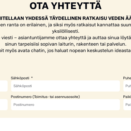
OTA YHTEYTTÄ
ITELLAAN YHDESSÄ TÄYDELLINEN RATKAISU VEDEN Ä
en ranta on erilainen, ja siksi myös ratkaisut kannattaa suun
yksilöllisesti.
e viesti – asiantuntijamme ottaa yhteyttä ja auttaa sinua löyt
sinun tarpeisiisi sopivan laiturin, rakenteen tai palvelun.
it myös avata chatin, jos haluat nopean keskustelun ideasta
Sähköposti
Puhe
Postinumero (Toimitus- tai asennusosoite)
Paik