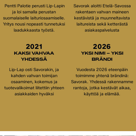
Pentti Palotie perusti Lip-Lapin
Savorak aloitti Etelä-Savossa
ja loi samalla perustan
rakentaen vahvan maineen
suomalaiselle laituriosaamiselle.
kestävistä ja muunneltavista
Yritys nousi nopeasti tunnetuksi
laitureista sekä ketterästä
laadukkaasta työstä.
asiakaspalvelusta
2021
2026
KAKSI VAHVAA
YKSI NIMI – YKSI
YHDESSÄ
BRÄNDI
Lip-Lap osti Savorakin, ja
Vuodesta 2026 eteenpäin
kahden vahvan toimijan
toimimme yhtenä brändinä:
osaaminen, kokemus ja
Savorak. Yhdessä rakennamme
tuotevalikoimat liitettiin yhteen
rantoja, jotka kestävät aikaa,
asiakkaiden hyväksi
käyttöä ja elämää.