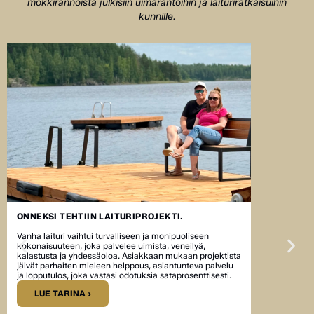
mökkirannoista julkisiin uimarantoihin ja laituriratkaisuihin
kunnille.
ONNEKSI TEHTIIN LAITURIPROJEKTI.
Vanha laituri vaihtui turvalliseen ja monipuoliseen
kokonaisuuteen, joka palvelee uimista, veneilyä,
kalastusta ja yhdessäoloa. Asiakkaan mukaan projektista
jäivät parhaiten mieleen helppous, asiantunteva palvelu
ja lopputulos, joka vastasi odotuksia sataprosenttisesti.
LUE TARINA ›
UUSI LAITU
JA KESÄTA