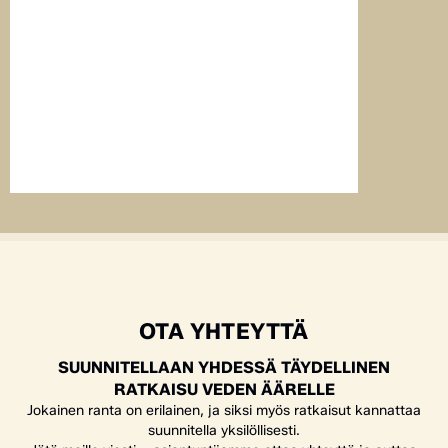
Tuusmäen kylä
palvelemaan v
ja kesätapaht
täydentää Toi
kohtaamispaika
eteenpäin.
LUE TAR
OTA YHTEYTTÄ
SUUNNITELLAAN YHDESSÄ TÄYDELLINEN
RATKAISU VEDEN ÄÄRELLE
Jokainen ranta on erilainen, ja siksi myös ratkaisut kannattaa
suunnitella yksilöllisesti.