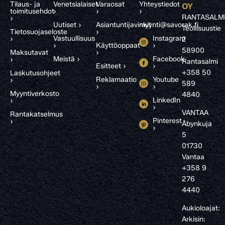
Tilaus- ja
Venetsialaiset
Varaosat
Yhteystiedot
OY
toimitusehdot
›
›
›
RANTASALM
›
Uutiset ›
Asiantuntijavinkit
myynti@savorak.fi
Teollisuustie
Tietosuojaseloste
›
Vastuullisuus
Instagram
›
2
›
Käyttöoppaat
›
58900
Maksutavat
›
Meistä ›
Facebook
›
Rantasalmi
Esitteet ›
›
+358 50
Laskutusohjeet
Reklamaatio
Youtube
›
589
›
›
Myyntiverkosto
4840
LinkedIn
›
›
VANTAA
Rantakatselmus
Pinterest
›
Åbynkuja
›
5
01730
Vantaa
+358 9
276
4440
Aukioloajat:
Arkisin: