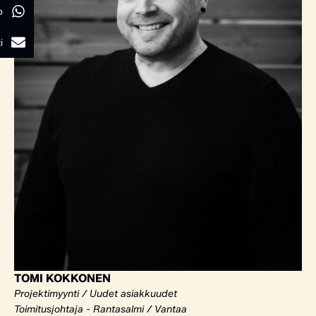
p
i
TOMI KOKKONEN
Projektimyynti / Uudet asiakkuudet
Toimitusjohtaja - Rantasalmi / Vantaa