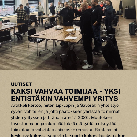
UUTISET
KAKSI VAHVAA TOIMIJAA - YKSI
ENTISTÄKIN VAHVEMPI YRITYS
Artikkeli kertoo, miten Lip-Lapin ja Savorakin yhteistyö
syveni vähitellen ja johti päätökseen yhdistää toiminnot
yhden yrityksen ja brändin alle 1.1.2026. Muutoksen
tavoitteena on poistaa päällekkäistä työtä, selkeyttää
toimintaa ja vahvistaa asiakaskokemusta. Rantasalmi
keskittyy jatkossa vaativiin ja suuriin kokonaisuuksiin, kun