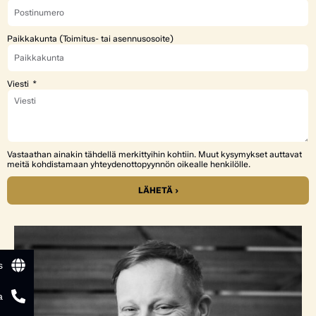
Paikkakunta (Toimitus- tai asennusosoite)
Viesti
Vastaathan ainakin tähdellä merkittyihin kohtiin. Muut kysymykset auttavat
meitä kohdistamaan yhteydenottopyynnön oikealle henkilölle.
LÄHETÄ ›
s
a