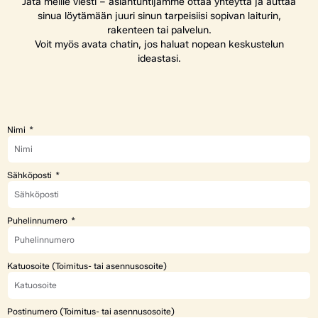
Jätä meille viesti – asiantuntijamme ottaa yhteyttä ja auttaa
sinua löytämään juuri sinun tarpeisiisi sopivan laiturin,
rakenteen tai palvelun.
Voit myös avata chatin, jos haluat nopean keskustelun
ideastasi.
Nimi
Sähköposti
Puhelinnumero
Katuosoite (Toimitus- tai asennusosoite)
Postinumero (Toimitus- tai asennusosoite)