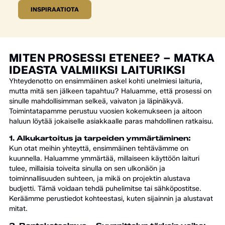
INSPIRAATIOTA
MITEN PROSESSI ETENEE? – MATKA
IDEASTA VALMIIKSI LAITURIKSI
Yhteydenotto on ensimmäinen askel kohti unelmiesi laituria,
mutta mitä sen jälkeen tapahtuu? Haluamme, että prosessi on
sinulle mahdollisimman selkeä, vaivaton ja läpinäkyvä.
Toimintatapamme perustuu vuosien kokemukseen ja aitoon
haluun löytää jokaiselle asiakkaalle paras mahdollinen ratkaisu.
1. Alkukartoitus ja tarpeiden ymmärtäminen:
Kun otat meihin yhteyttä, ensimmäinen tehtävämme on
kuunnella. Haluamme ymmärtää, millaiseen käyttöön laituri
tulee, millaisia toiveita sinulla on sen ulkonäön ja
toiminnallisuuden suhteen, ja mikä on projektin alustava
budjetti. Tämä voidaan tehdä puhelimitse tai sähköpostitse.
Keräämme perustiedot kohteestasi, kuten sijainnin ja alustavat
mitat.