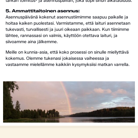
tarkan toimitus- ja asennuspäivän, joka sopii sinun aikatauluusi.
5. Ammattitaitoinen asennus:
Asennuspäivänä kokenut asennustiimimme saapuu paikalle ja
hoitaa kaiken puolestasi. Varmistamme, että laituri asennetaan
tukevasti, turvallisesti ja juuri oikeaan paikkaan. Kun tiimimme
lähtee, rannassasi on valmis, käyttöön otettava laituri, ja
siivoamme aina jälkemme.
Meille on kunnia-asia, että koko prosessi on sinulle miellyttävä
kokemus. Olemme tukenasi jokaisessa vaiheessa ja
vastaamme mielellämme kaikkiin kysymyksiisi matkan varrella.