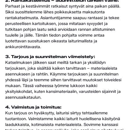
2. Rantakatselmus – Suunnittelun tärkein vaihe:
Parhaat ja kestävimmät ratkaisut syntyvät aina paikan päällä.
Siksi suosittelemme lähes poikkeuksetta maksutonta
rantakatselmusta. Asiantuntijamme saapuu rantaasi ja tekee
perusteellisen kartoituksen, jossa mitataan syvyydet ja
tutkitaan pohjan laatu sekä arvioidaan rannan altistuminen
tuulelle ja jäille. Tämän tiedon pohjalta voimme antaa
luotettavan suosituksen oikeasta laiturimallista ja
ankkurointitavasta.
3. Tarjous ja suunnitelman viimeistely:
Katselmuksen jälkeen saat meiltä tarkan ja yksilöidyn
tarjouksen, joka sisältää kaiken tarvittavan – materiaaleista
asennukseen ja rahtiin. Käymme tarjouksen ja suunnitelman
yhdessä läpi ja teemme siihen tarvittavat muutokset toiveidesi
mukaan. Tässä vaiheessa lyömme lukkoon kaikki
yksityiskohdat, kuten kansimateriaalin, varusteiden sijainnit ja
asennusaikataulun.
4. Valmistus ja toimitus:
Kun tarjous on hyväksytty, laiturisi siirtyy tehtaallemme
tuotantoon. Valmistamme kaikki laiturit huolellisena käsityönä
laadukkaista, kotimaisista materiaaleista. Sovimme kanssasi