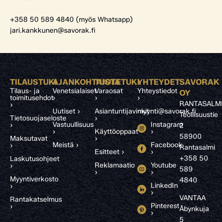
+358 50 589 4840 (myös Whatsapp)
jari.kankkunen@savorak.fi
TILAUSTUKI
AJANKOHTAISTA
TUOTETUKI
YHTEYDET
SAVORAK
Tilaus- ja
Venetsialaiset
Varaosat
Yhteystiedot
OY
toimitusehdot
›
›
›
RANTASALM
›
Uutiset ›
Asiantuntijavinkit
myynti@savorak.fi
Teollisuustie
Tietosuojaseloste
›
Vastuullisuus
Instagram
›
2
›
Käyttöoppaat
›
58900
Maksutavat
›
Meistä ›
Facebook
›
Rantasalmi
Esitteet ›
›
+358 50
Laskutusohjeet
Reklamaatio
Youtube
›
589
›
›
Myyntiverkosto
4840
LinkedIn
›
›
VANTAA
Rantakatselmus
Pinterest
›
Åbynkuja
›
5