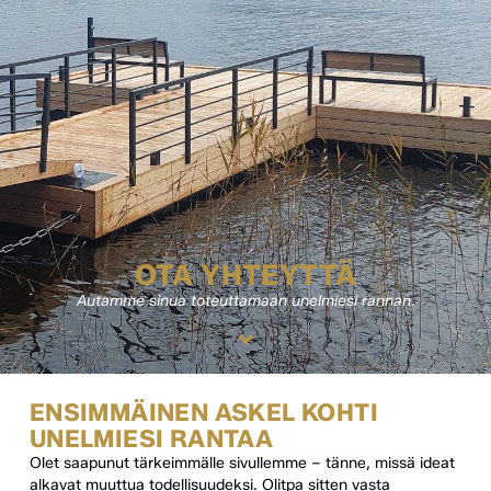
OTA YHTEYTTÄ
Autamme sinua toteuttamaan unelmiesi rannan.
ENSIMMÄINEN ASKEL KOHTI
UNELMIESI RANTAA
Olet saapunut tärkeimmälle sivullemme – tänne, missä ideat
alkavat muuttua todellisuudeksi. Olitpa sitten vasta