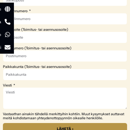
s
Puhelinnumero
a
Katuosoite (Toimitus- tai asennusosoite)
p
i
Postinumero (Toimitus- tai asennusosoite)
Paikkakunta (Toimitus- tai asennusosoite)
Viesti
Vastaathan ainakin tähdellä merkittyihin kohtiin. Muut kysymykset auttavat
meitä kohdistamaan yhteydenottopyynnön oikealle henkilölle.
LÄHETÄ ›