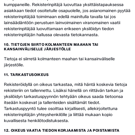
kumppaneille. Rekisterinpitäjä luovuttaa yksittäistapauksessa
asiakkaan tiedot osoitetulle osapuolelle, jos asianomainen pyytää
rekisterinpitäjää toimimaan edellä mainitulla tavalla tai jos
lainsäädäntöön perustuen lainvoimainen viranomainen vaatii
rekisterinpitäjää luovuttamaan erikseen yksilöidyn tiedon
rekisterinpitäjän hallussa olevasta tietokannasta.
10. TIETOJEN SIIRTO KOLMANTEEN MAAHAN TAI
KANSAINVÄLISELLE JÄRJESTÖLLE
Tietoja ei siirretä kolmanteen maahan tai kansainväliselle
järjestölle.
11. TARKASTUSOIKEUS
Rekisteröidyllä on oikeus tarkastaa, mitä häntä koskevia tietoja
rekisteriin on tallennettu. Lisäksi hänellä on riittävän tarkan ja
yksilöidyn tarkastuspyynnön tehtyään oikeus saada tietoonsa
itseään koskevat ja tallenteiden sisältämät tiedot.
Tarkastuspyyntö tulee osoittaa kirjallisesti, allekirjoitettuna
rekisterinpitäjän yhteyshenkilölle ja liittää mukaan kopio
kuvallisesta henkilötodistuksesta.
12. OIKEUS VAATIA TIEDON KORJAAMISTA JA POISTAMISTA