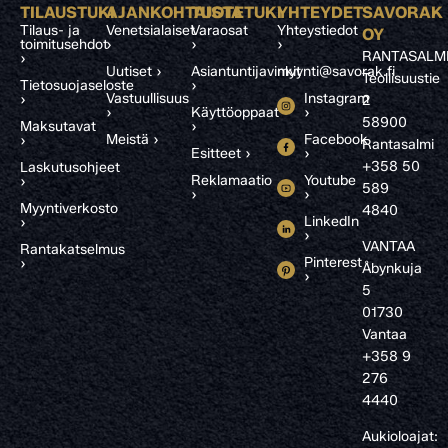
TILAUSTUKI
AJANKOHTAISTA
TUOTETUKI
YHTEYDET
SAVORAK
Tilaus- ja
Venetsialaiset
Varaosat
Yhteystiedot
OY
toimitusehdot
›
›
›
RANTASALM
›
Uutiset ›
Asiantuntijavinkit
myynti@savorak.fi
Teollisuustie
Tietosuojaseloste
›
Vastuullisuus
Instagram
›
2
›
Käyttöoppaat
›
58900
Maksutavat
›
Meistä ›
Facebook
›
Rantasalmi
Esitteet ›
›
+358 50
Laskutusohjeet
Reklamaatio
Youtube
›
589
›
›
Myyntiverkosto
4840
LinkedIn
›
›
VANTAA
Rantakatselmus
Pinterest
›
Åbynkuja
›
5
01730
Vantaa
+358 9
276
4440
Aukioloajat: