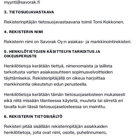
myynti@savorak.fi
3. TIETOSUOJAVASTAAVA
Rekisterinpitäjän tietosuojavastaavana toimii Tomi Kokkonen.
4. REKISTERIN NIMI
Rekisterin nimi on Savorak Oy:n asiakas- ja markkinointirekisteri.
5. HENKILÖTIETOJEN KÄSITTELYN TARKOITUS JA
OIKEUSPERUSTE
Henkilötietoja kerätään tiettyä, nimenomaista ja laillista
tarkoitusta varten asiakassuhteen sopimusvelvoitteiden
täyttämiseksi. Rekisteripitäjällä on oikeus harjoittaa
markkinointia oikeutetun edun perusteella.
Henkilötietoja kerätään tämän tietosuojaselosteen mukaisesti
eikä niitä missään tilanteessa käytetä, muuteta tai siirretä eri
tavalla kuin tässä tietosuojaselosteessa on mainittu.
6. REKISTERIN TIETOSISÄLTÖ
Rekisteri pitää sisällään rekisterinpitäjän asiakkaiden
henkilötietoja, joita ovat nimi, osoite, puhelinnumero,