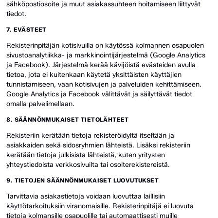
sähköpostiosoite ja muut asiakassuhteen hoitamiseen liittyvät
tiedot.
7. EVÄSTEET
Rekisterinpitäjän kotisivuilla on käytössä kolmannen osapuolen
sivustoanalytiikka- ja markkinointijärjestelmä (Google Analytics
ja Facebook). Järjestelmä kerää kävijöistä evästeiden avulla
tietoa, jota ei kuitenkaan käytetä yksittäisten käyttäjien
tunnistamiseen, vaan kotisivujen ja palveluiden kehittämiseen.
Google Analytics ja Facebook välittävät ja säilyttävät tiedot
omalla palvelimellaan.
8. SÄÄNNÖNMUKAISET TIETOLÄHTEET
Rekisteriin kerätään tietoja rekisteröidyltä itseltään ja
asiakkaiden sekä sidosryhmien lähteistä. Lisäksi rekisteriin
kerätään tietoja julkisista lähteistä, kuten yritysten
yhteystiedoista verkkosivuilta tai osoiterekistereistä.
9. TIETOJEN SÄÄNNÖNMUKAISET LUOVUTUKSET
Tarvittavia asiakastietoja voidaan luovuttaa laillisiin
käyttötarkoituksiin viranomaisille. Rekisterinpitäjä ei luovuta
tietoja kolmansille osapuolille tai automaattisesti muille