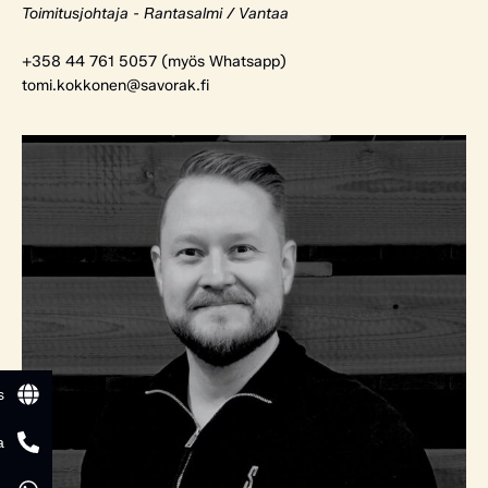
Toimitusjohtaja - Rantasalmi / Vantaa
+358 44 761 5057 (myös Whatsapp)
tomi.kokkonen@savorak.fi
s
a