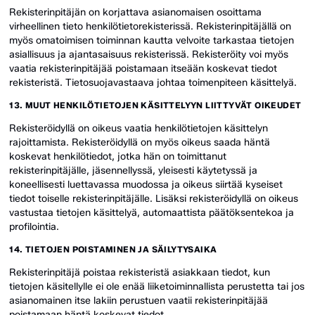
Rekisterinpitäjän on korjattava asianomaisen osoittama
virheellinen tieto henkilötietorekisterissä. Rekisterinpitäjällä on
myös omatoimisen toiminnan kautta velvoite tarkastaa tietojen
asiallisuus ja ajantasaisuus rekisterissä. Rekisteröity voi myös
vaatia rekisterinpitäjää poistamaan itseään koskevat tiedot
rekisteristä. Tietosuojavastaava johtaa toimenpiteen käsittelyä.
13. MUUT HENKILÖTIETOJEN KÄSITTELYYN LIITTYVÄT OIKEUDET
Rekisteröidyllä on oikeus vaatia henkilötietojen käsittelyn
rajoittamista. Rekisteröidyllä on myös oikeus saada häntä
koskevat henkilötiedot, jotka hän on toimittanut
rekisterinpitäjälle, jäsennellyssä, yleisesti käytetyssä ja
koneellisesti luettavassa muodossa ja oikeus siirtää kyseiset
tiedot toiselle rekisterinpitäjälle. Lisäksi rekisteröidyllä on oikeus
vastustaa tietojen käsittelyä, automaattista päätöksentekoa ja
profilointia.
14. TIETOJEN POISTAMINEN JA SÄILYTYSAIKA
Rekisterinpitäjä poistaa rekisteristä asiakkaan tiedot, kun
tietojen käsitellylle ei ole enää liiketoiminnallista perustetta tai jos
asianomainen itse lakiin perustuen vaatii rekisterinpitäjää
poistamaan häntä koskevat tiedot.