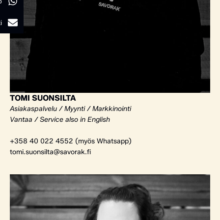
p
i
TOMI SUONSILTA
Asiakaspalvelu / Myynti / Markkinointi
Vantaa / Service also in English
+358 40 022 4552 (myös Whatsapp)
tomi.suonsilta@savorak.fi