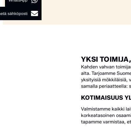
WhatsApp
etä sähköposti
YKSI TOIMIJ
Kahden vahvan toimijan 
alta. Tarjoamme Suome
yksityisiä mökkiläisiä, 
samalla periaatteella: s
KOTIMAISUUS Y
Valmistamme kaikki lai
korkeatasoinen osaamin
tapamme varmistaa, et