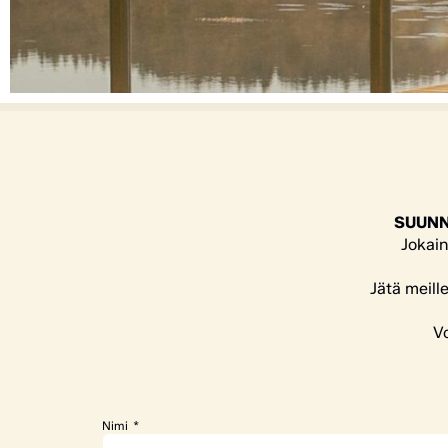
SUUNN
Jokain
Jätä meill
Vo
Nimi