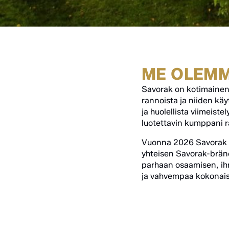
ME OLEM
Savorak on kotimainen l
rannoista ja niiden käy
ja huolellista viimeist
luotettavin kumppani r
Vuonna 2026 Savorak j
yhteisen Savorak-bränd
parhaan osaamisen, ihmi
ja vahvempaa kokonaisu