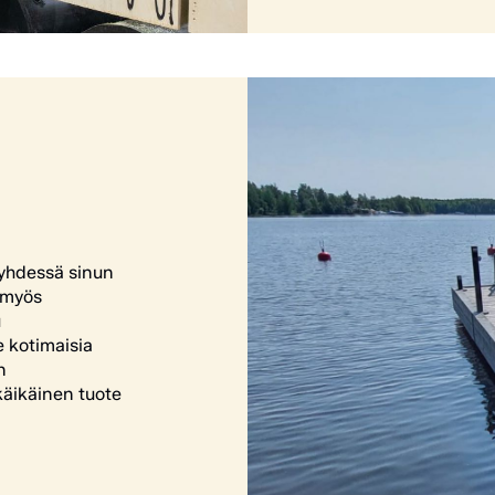
yhdessä sinun
, myös
u
 kotimaisia
n
äikäinen tuote