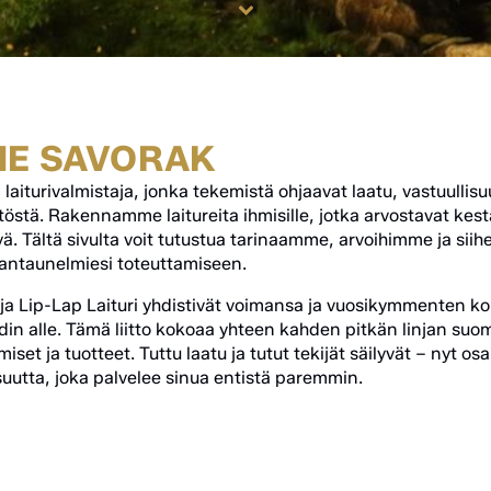
ME SAVORAK
aiturivalmistaja, jonka tekemistä ohjaavat laatu, vastuullisu
töstä. Rakennamme laitureita ihmisille, jotka arvostavat kestä
elyä. Tältä sivulta voit tutustua tarinaamme, arvoihimme ja si
antaunelmiesi toteuttamiseen.
a Lip-Lap Laituri yhdistivät voimansa ja vuosikymmenten 
in alle. Tämä liitto kokoaa yhteen kahden pitkän linjan suo
set ja tuotteet. Tuttu laatu ja tutut tekijät säilyvät – nyt 
utta, joka palvelee sinua entistä paremmin.