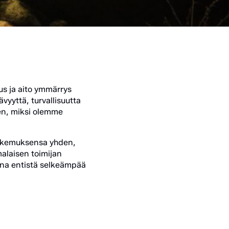
us ja aito ymmärrys
vyyttä, turvallisuutta
ihen, miksi olemme
kokemuksensa yhden,
malaisen toimijan
osana entistä selkeämpää