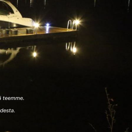
tä teemme.
udesta.