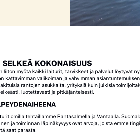
A, SELKEÄ KOKONAISUUS
liiton myötä kaikki laiturit, tarvikkeet ja palvelut löytyvät 
n kattavimman valikoiman ja vahvimman asiantuntemuksen p
vakituisia rantojen asukkaita, yrityksiä kuin julkisia toimijoi
elkeästi, luotettavasti ja pitkäjänteisesti.
LPEYDENAIHEENA
turit omilla tehtaillamme Rantasalmella ja Vantaalla. Suomal
en ja toiminnan läpinäkyvyys ovat arvoja, joista emme ting
tä saat parasta.