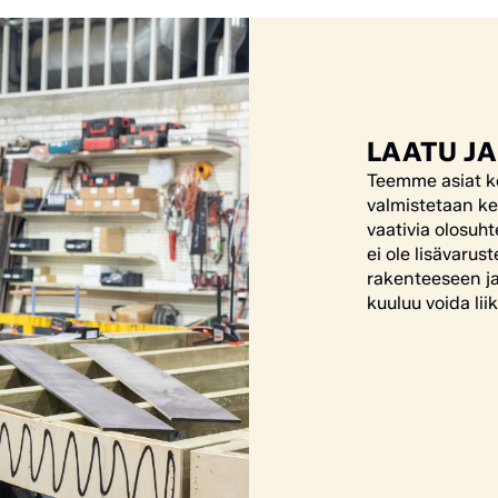
LAATU JA
Teemme asiat ke
valmistetaan ke
vaativia olosuht
ei ole lisävaru
rakenteeseen ja
kuuluu voida li