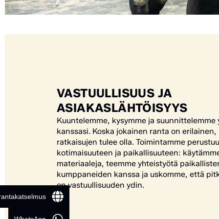
VASTUULLISUUS JA
ASIAKASLÄHTÖISYYS
Kuuntelemme, kysymme ja suunnittelemme 
kanssasi. Koska jokainen ranta on erilainen
ratkaisujen tulee olla. Toimintamme perustu
kotimaisuuteen ja paikallisuuteen: käytämme
materiaaleja, teemme yhteistyötä paikalliste
kumppaneiden kanssa ja uskomme, että pitk
on vastuullisuuden ydin.
 rantakatselmus