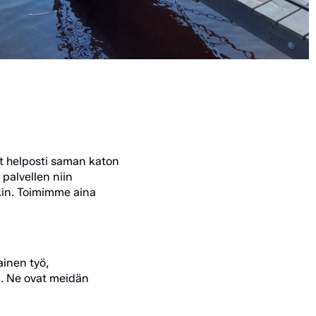
nyt helposti saman katon
alvellen niin
takin. Toimimme aina
ainen työ,
i. Ne ovat meidän