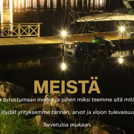
MEISTÄ
a tutustumaan meihin ja siihen miksi teemme sitä mi
 löydät yrityksemme tarinan, arvot ja vision tulevaisu
Tervetuloa mukaan.