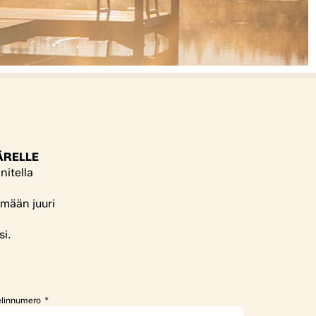
ÄRELLE
nitella
ämään juuri
si.
linnumero