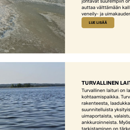
johtavat suurempiin on
auttaa välttämään kalli
veneily- ja uimakauden
LUE LISÄÄ
TURVALLINEN LAI
Turvallinen laituri on
kohtaamispaikka. Turv
rakenteesta, laadukkais
suunnitelluista yksityi
uimaportaista, valaistu
ankkuroinneista. Myö
tarkistaminen on tärk