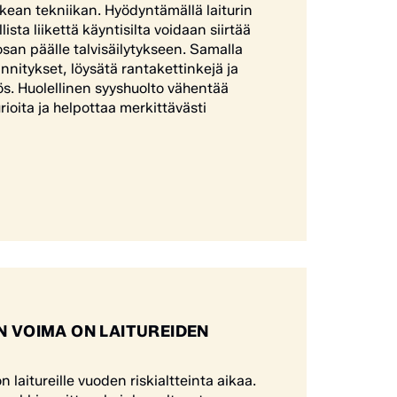
kean tekniikan. Hyödyntämällä laiturin
ista liikettä käyntisilta voidaan siirtää
osan päälle talvisäilytykseen. Samalla
innitykset, löysätä rantakettinkejä ja
s. Huolellinen syyshuolto vähentää
rioita ja helpottaa merkittävästi
N VOIMA ON LAITUREIDEN
 laitureille vuoden riskialtteinta aikaa.