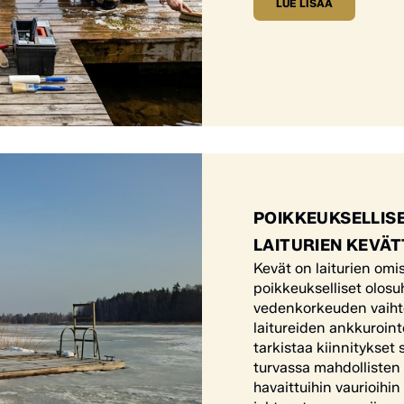
LUE LISÄÄ
POIKKEUKSELLISE
LAITURIEN KEVÄ
Kevät on laiturien omis
poikkeukselliset olosuh
vedenkorkeuden vaihtel
laitureiden ankkuroint
tarkistaa kiinnitykset 
turvassa mahdollisten 
havaittuihin vaurioihi