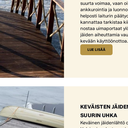
suurta voimaa, vaan oi
ankkurointia ja luonnoll
helposti laiturin pääty
kannattaa tarkistaa ki
nostaa uimaportaat ylö
jäiden aiheuttamia vau
kevään käyttöönottoa.
LUE LISÄÄ
KEVÄISTEN JÄIDE
SUURIN UHKA
Keväinen jäidenlähtö on