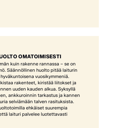
HUOLTO OMATOIMISESTI
mmän kuin rakenne rannassa – se on
. Säännöllinen huolto pitää laiturin
 ja hyväkuntoisena vuosikymmeniä.
istaa rakenteet, kiristää liitokset ja
ennen uuden kauden alkua. Syksyllä
en, ankkuroinnin tarkastus ja kannen
uria selviämään talven rasituksista.
 huoltotoimilla ehkäiset suurempia
että laituri palvelee luotettavasti