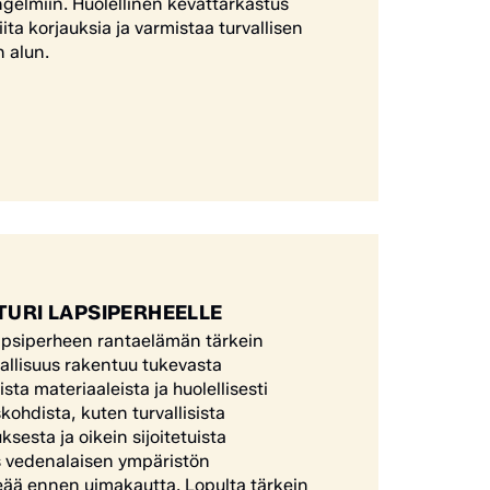
gelmiin. Huolellinen kevättarkastus
ita korjauksia ja varmistaa turvallisen
 alun.
TURI LAPSIPERHEELLE
 lapsiperheen rantaelämän tärkein
allisuus rakentuu tukevasta
ta materiaaleista ja huolellisesti
skohdista, kuten turvallisista
ksesta ja oikein sijoitetuista
s vedenalaisen ympäristön
eää ennen uimakautta. Lopulta tärkein