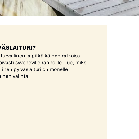
LVÄSLAITURI?
 turvallinen ja pitkäikäinen ratkaisu
 loivasti syveneville rannoille. Lue, miksi
inen pylväslaituri on monelle
inen valinta.