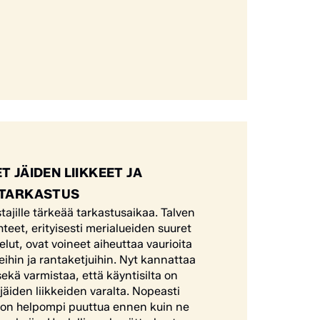
T JÄIDEN LIIKKEET JA
TTARKASTUS
tajille tärkeää tarkastusaikaa. Talven
teet, erityisesti merialueiden suuret
ut, ovat voineet aiheuttaa vaurioita
eihin ja rantaketjuihin. Nyt kannattaa
sekä varmistaa, että käyntisilta on
jäiden liikkeiden varalta. Nopeasti
n on helpompi puuttua ennen kuin ne