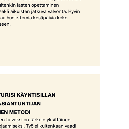
kuitenkin lasten opettaminen
ekä aikuisten jatkuva valvonta. Hyvin
rjoaa huolettomia kesäpäiviä koko
seen.
TURISI KÄYNTISILLAN
 ASIANTUNTIJAN
NEN METODI
en talveksi on tärkein yksittäinen
ojaamiseksi. Työ ei kuitenkaan vaadi