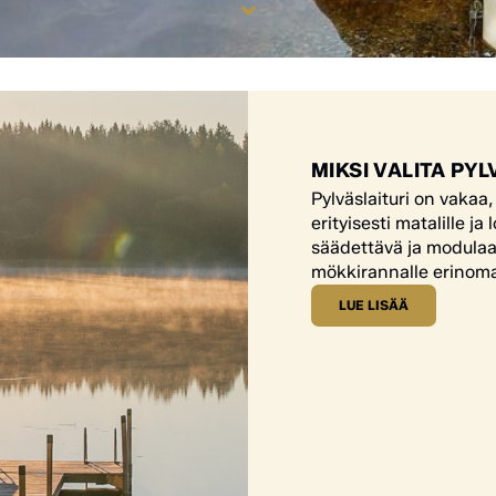
MIKSI VALITA PY
Pylväslaituri on vakaa,
erityisesti matalille ja
säädettävä ja modulaar
mökkirannalle erinoma
LUE LISÄÄ