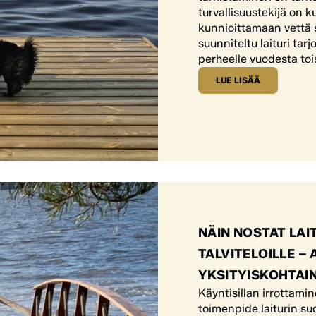
turvallisuustekijä on 
kunnioittamaan vettä s
suunniteltu laituri ta
perheelle vuodesta toi
LUE LISÄÄ
NÄIN NOSTAT LAI
TALVITELOILLE –
YKSITYISKOHTAI
Käyntisillan irrottamin
toimenpide laiturin su