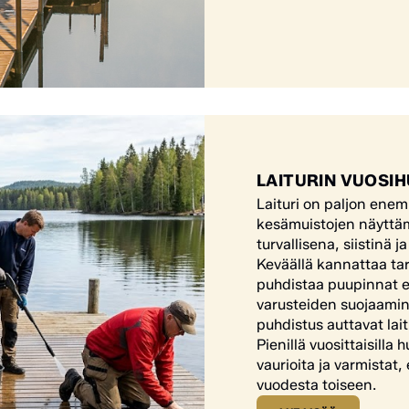
LAITURIN VUOSI
Laituri on paljon ene
kesämuistojen näyttämö
turvallisena, siistinä
Keväällä kannattaa tark
puhdistaa puupinnat 
varusteiden suojaamin
puhdistus auttavat lait
Pienillä vuosittaisilla
vaurioita ja varmistat, 
vuodesta toiseen.