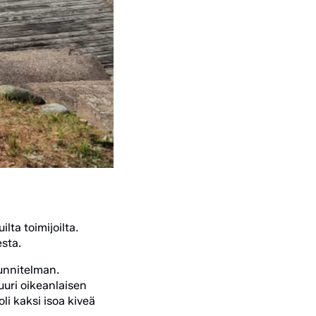
ta toimijoilta.
sta.
uunnitelman.
uuri oikeanlaisen
li kaksi isoa kiveä