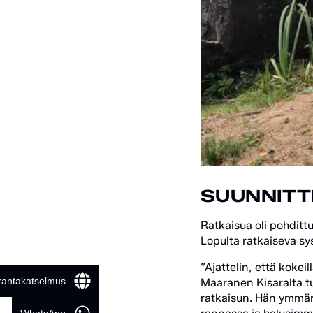
SUUNNITT
Ratkaisua oli pohditt
Lopulta ratkaiseva sy
”Ajattelin, että kokei
 rantakatselmus
Maaranen Kisaralta tu
ratkaisun. Hän ymmärs