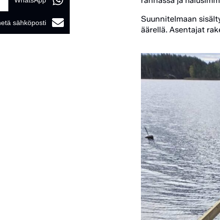
rannassa ja halusimme
WhatsApp
Suunnitelmaan sisälty
etä sähköposti
äärellä. Asentajat rak