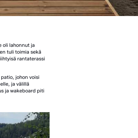
e oli lahonnut ja
en tuli toimia sekä
iihtyisä rantaterassi
patio, johon voisi
le, ja välillä
s ja wakeboard piti