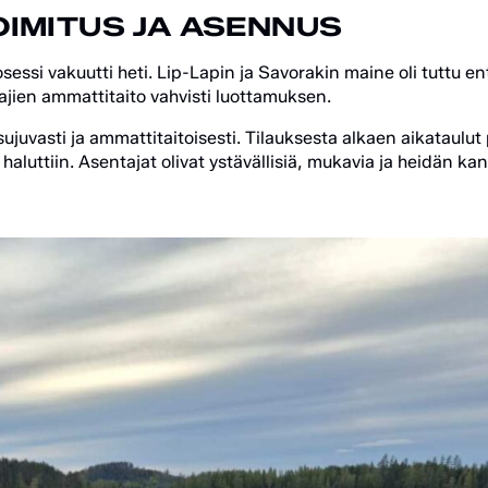
OIMITUS JA ASENNUS
sessi vakuutti heti. Lip-Lapin ja Savorakin maine oli tuttu e
jien ammattitaito vahvisti luottamuksen.
 sujuvasti ja ammattitaitoisesti. Tilauksesta alkaen aikataulut 
in haluttiin. Asentajat olivat ystävällisiä, mukavia ja heidän k