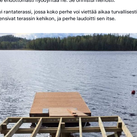
 ehdottomasti hyödyntää ne. Se onnistui hienosti.”
i rantaterassi, jossa koko perhe voi viettää aikaa turvallise
ensivat terassin kehikon, ja perhe laudoitti sen itse.