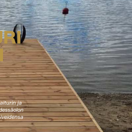
URI
I
iturin ja
hdessäolon
oiveidensa