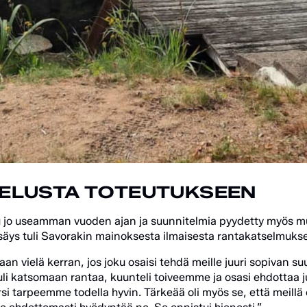
ELUSTA TOTEUTUKSEEN
u jo useamman vuoden ajan ja suunnitelmia pyydetty myös muil
säys tuli Savorakin mainoksesta ilmaisesta rantakatselmukse
llaan vielä kerran, jos joku osaisi tehdä meille juuri sopivan s
li katsomaan rantaa, kuunteli toiveemme ja osasi ehdottaa j
i tarpeemme todella hyvin. Tärkeää oli myös se, että meillä o