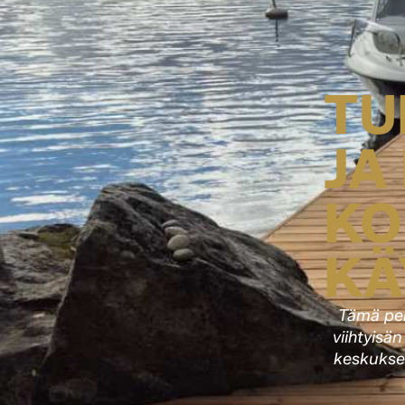
TU
JA
KO
KÄ
Tämä per
viihtyisä
keskuksen