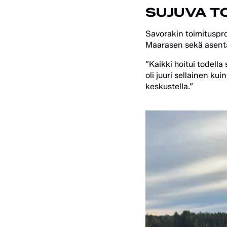
SUJUVA T
Savorakin toimituspro
Maarasen sekä asenta
”Kaikki hoitui todella
oli juuri sellainen ku
keskustella.”