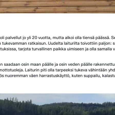
li palvellut jo yli 20 vuotta, mutta alkoi olla tiensä päässä. S
tukevamman ratkaisun. Uudelta laiturilta toivottiin paljon: s
tuksissa, tarjota turvallinen paikka uimiseen ja olla samalla v
aan saadaan osin maan päälle ja osin veden päälle rakennettu 
ottotuoleja. Laiturin piti olla tarpeeksi tukeva vähintään yhdel
yös nuoremman väen harrastuskäyttö, kuten suppailu, kalastu