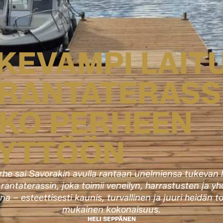
KEVAMPI LAIT
 RANTATERASS
KO PERHEEN
YTTÖÖN
he sai Savorakin avulla rantaan unelmiensa tukevan la
n rantaterassin, joka toimii veneilyn, harrastusten ja y
a – esteettisesti kaunis, turvallinen ja juuri heidän t
mukainen kokonaisuus.
HELI SEPPÄNEN