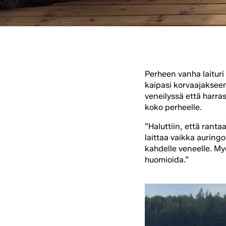
Perheen vanha laituri o
kaipasi korvaajakseen 
veneilyssä että harras
koko perheelle.
”Haluttiin, että rant
laittaa vaikka auringon
kahdelle veneelle. M
huomioida.”