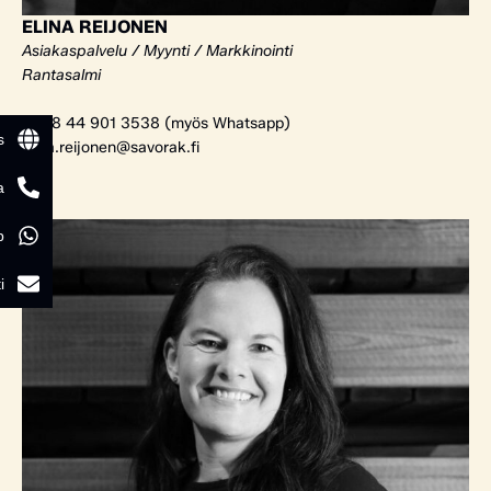
ELINA REIJONEN
Asiakaspalvelu / Myynti / Markkinointi
Rantasalmi
+358 44 901 3538 (myös Whatsapp)
s
elina.reijonen@savorak.fi
a
p
i