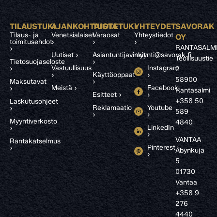
TILAUSTUKI
AJANKOHTAISTA
TUOTETUKI
YHTEYDET
SAVORAK
Tilaus- ja
Venetsialaiset
Varaosat
Yhteystiedot
OY
toimitusehdot
›
›
›
RANTASALM
›
Uutiset ›
Asiantuntijavinkit
myynti@savorak.fi
Teollisuustie
Tietosuojaseloste
›
Vastuullisuus
Instagram
›
2
›
Käyttöoppaat
›
58900
Maksutavat
›
Meistä ›
Facebook
›
Rantasalmi
Esitteet ›
›
+358 50
Laskutusohjeet
Reklamaatio
Youtube
›
589
›
›
Myyntiverkosto
4840
LinkedIn
›
›
VANTAA
Rantakatselmus
Pinterest
›
Åbynkuja
›
5
01730
Vantaa
+358 9
276
4440