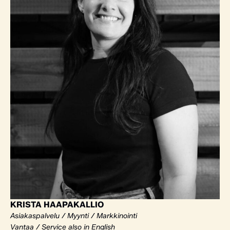
KRISTA HAAPAKALLIO
Asiakaspalvelu / Myynti / Markkinointi
Vantaa / Service also in English