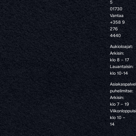
5
01730
Vantaa
+358 9
276
4440
Aukioloajat:
Arkisin:
klo 8 – 17
Lauantaisin:
klo 10-14
Asiakaspalve
puhelimitse:
Arkisin:
klo 7 – 19
Viikonloppuis
klo 10 –
14