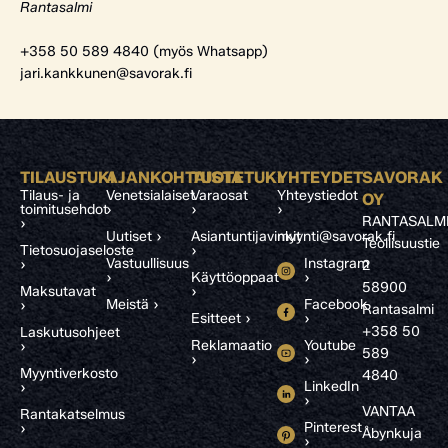
Rantasalmi
+358 50 589 4840 (myös Whatsapp)
jari.kankkunen@savorak.fi
TILAUSTUKI
AJANKOHTAISTA
TUOTETUKI
YHTEYDET
SAVORAK
Tilaus- ja
Venetsialaiset
Varaosat
Yhteystiedot
OY
toimitusehdot
›
›
›
RANTASALM
›
Uutiset ›
Asiantuntijavinkit
myynti@savorak.fi
Teollisuustie
Tietosuojaseloste
›
Vastuullisuus
Instagram
›
2
›
Käyttöoppaat
›
58900
Maksutavat
›
Meistä ›
Facebook
›
Rantasalmi
Esitteet ›
›
+358 50
Laskutusohjeet
Reklamaatio
Youtube
›
589
›
›
Myyntiverkosto
4840
LinkedIn
›
›
VANTAA
Rantakatselmus
Pinterest
›
Åbynkuja
›