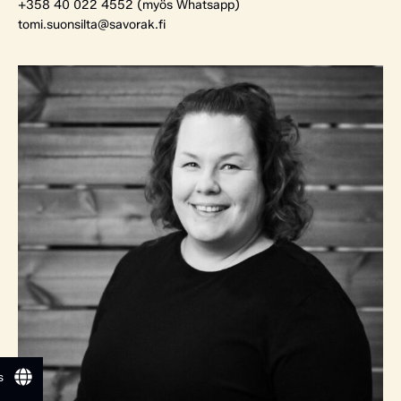
+358 40 022 4552 (myös Whatsapp)
tomi.suonsilta@savorak.fi
s