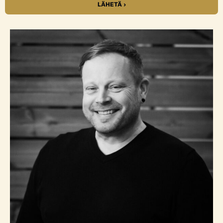
LÄHETÄ ›