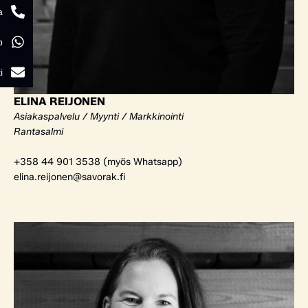
a
p
i
ELINA REIJONEN
Asiakaspalvelu / Myynti / Markkinointi
Rantasalmi
+358 44 901 3538 (myös Whatsapp)
elina.reijonen@savorak.fi