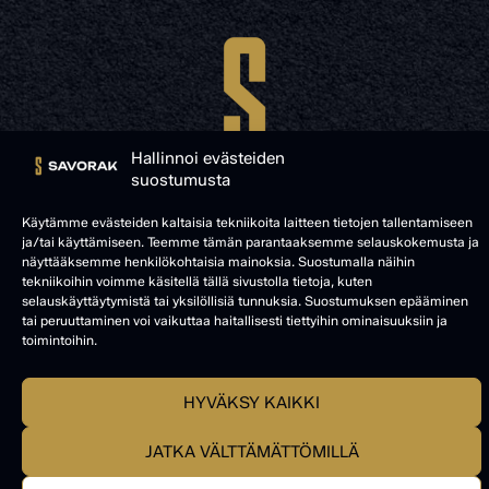
Hallinnoi evästeiden
suostumusta
Käytämme evästeiden kaltaisia tekniikoita laitteen tietojen tallentamiseen
ja/tai käyttämiseen. Teemme tämän parantaaksemme selauskokemusta ja
näyttääksemme henkilökohtaisia mainoksia. Suostumalla näihin
© SAVORAK 2025
tekniikoihin voimme käsitellä tällä sivustolla tietoja, kuten
selauskäyttäytymistä tai yksilöllisiä tunnuksia. Suostumuksen epääminen
tai peruuttaminen voi vaikuttaa haitallisesti tiettyihin ominaisuuksiin ja
toimintoihin.
HYVÄKSY KAIKKI
JATKA VÄLTTÄMÄTTÖMILLÄ