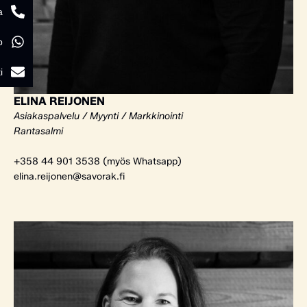
a
p
i
ELINA REIJONEN
Asiakaspalvelu / Myynti / Markkinointi
Rantasalmi
+358 44 901 3538 (myös Whatsapp)
elina.reijonen@savorak.fi