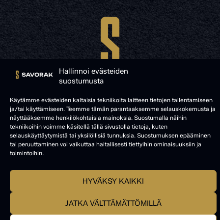
Hallinnoi evästeiden
suostumusta
Käytämme evästeiden kaltaisia tekniikoita laitteen tietojen tallentamiseen
ja/tai käyttämiseen. Teemme tämän parantaaksemme selauskokemusta ja
näyttääksemme henkilökohtaisia mainoksia. Suostumalla näihin
© SAVORAK 2025
tekniikoihin voimme käsitellä tällä sivustolla tietoja, kuten
selauskäyttäytymistä tai yksilöllisiä tunnuksia. Suostumuksen epääminen
tai peruuttaminen voi vaikuttaa haitallisesti tiettyihin ominaisuuksiin ja
toimintoihin.
HYVÄKSY KAIKKI
JATKA VÄLTTÄMÄTTÖMILLÄ