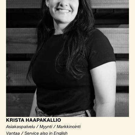
KRISTA HAAPAKALLIO
Asiakaspalvelu / Myynti / Markkinointi
Vantaa / Service also in English