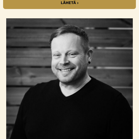
LÄHETÄ ›