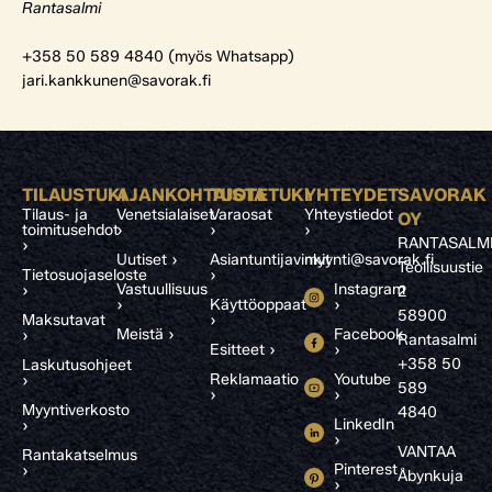
Rantasalmi
+358 50 589 4840 (myös Whatsapp)
jari.kankkunen@savorak.fi
TILAUSTUKI
AJANKOHTAISTA
TUOTETUKI
YHTEYDET
SAVORAK
Tilaus- ja
Venetsialaiset
Varaosat
Yhteystiedot
OY
toimitusehdot
›
›
›
RANTASALM
›
Uutiset ›
Asiantuntijavinkit
myynti@savorak.fi
Teollisuustie
Tietosuojaseloste
›
Vastuullisuus
Instagram
›
2
›
Käyttöoppaat
›
58900
Maksutavat
›
Meistä ›
Facebook
›
Rantasalmi
Esitteet ›
›
+358 50
Laskutusohjeet
Reklamaatio
Youtube
›
589
›
›
Myyntiverkosto
4840
LinkedIn
›
›
VANTAA
Rantakatselmus
Pinterest
›
Åbynkuja
›