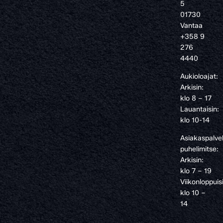
5
01730
Vantaa
+358 9
276
4440
Aukioloajat:
Arkisin:
klo 8 – 17
Lauantaisin:
klo 10-14
Asiakaspalve
puhelimitse:
Arkisin:
klo 7 – 19
Viikonloppuis
klo 10 –
14