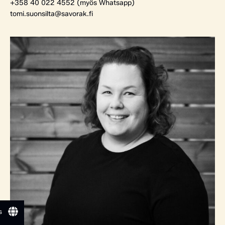
+358 40 022 4552 (myös Whatsapp)
tomi.suonsilta@savorak.fi
s