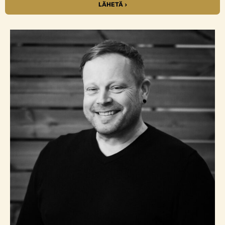
LÄHETÄ ›