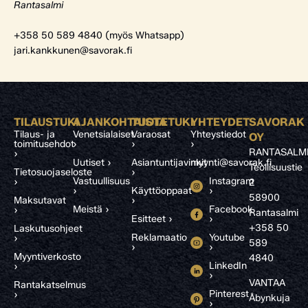
Rantasalmi
+358 50 589 4840 (myös Whatsapp)
jari.kankkunen@savorak.fi
TILAUSTUKI
AJANKOHTAISTA
TUOTETUKI
YHTEYDET
SAVORAK
Tilaus- ja
Venetsialaiset
Varaosat
Yhteystiedot
OY
toimitusehdot
›
›
›
RANTASALM
›
Uutiset ›
Asiantuntijavinkit
myynti@savorak.fi
Teollisuustie
Tietosuojaseloste
›
Vastuullisuus
Instagram
›
2
›
Käyttöoppaat
›
58900
Maksutavat
›
Meistä ›
Facebook
›
Rantasalmi
Esitteet ›
›
+358 50
Laskutusohjeet
Reklamaatio
Youtube
›
589
›
›
Myyntiverkosto
4840
LinkedIn
›
›
VANTAA
Rantakatselmus
Pinterest
›
Åbynkuja
›