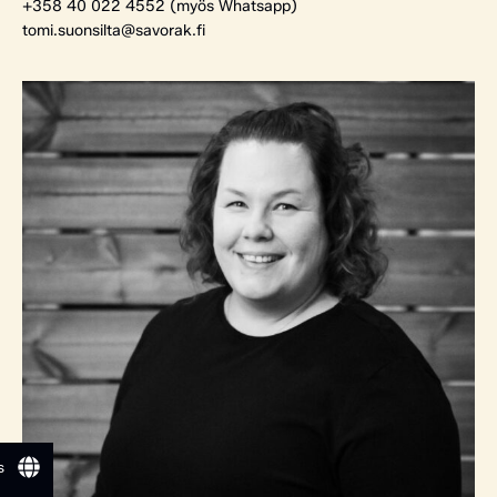
+358 40 022 4552 (myös Whatsapp)
tomi.suonsilta@savorak.fi
s