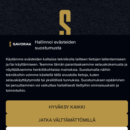
Hallinnoi evästeiden
suostumusta
Käytämme evästeiden kaltaisia tekniikoita laitteen tietojen tallentamiseen
ja/tai käyttämiseen. Teemme tämän parantaaksemme selauskokemusta ja
näyttääksemme henkilökohtaisia mainoksia. Suostumalla näihin
© SAVORAK 2025
tekniikoihin voimme käsitellä tällä sivustolla tietoja, kuten
selauskäyttäytymistä tai yksilöllisiä tunnuksia. Suostumuksen epääminen
tai peruuttaminen voi vaikuttaa haitallisesti tiettyihin ominaisuuksiin ja
toimintoihin.
HYVÄKSY KAIKKI
JATKA VÄLTTÄMÄTTÖMILLÄ