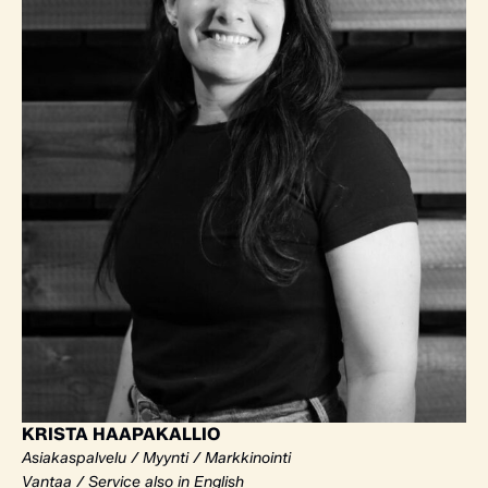
KRISTA HAAPAKALLIO
Asiakaspalvelu / Myynti / Markkinointi
Vantaa / Service also in English