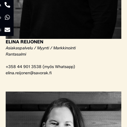
a
p
i
ELINA REIJONEN
Asiakaspalvelu / Myynti / Markkinointi
Rantasalmi
+358 44 901 3538 (myös Whatsapp)
elina.reijonen@savorak.fi