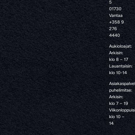
5
01730
Vantaa
+358 9
276
4440
Aukioloajat:
Arkisin:
klo 8 – 17
Lauantaisin:
klo 10-14
Asiakaspalve
puhelimitse:
Arkisin:
klo 7 – 19
Viikonloppuis
klo 10 –
14