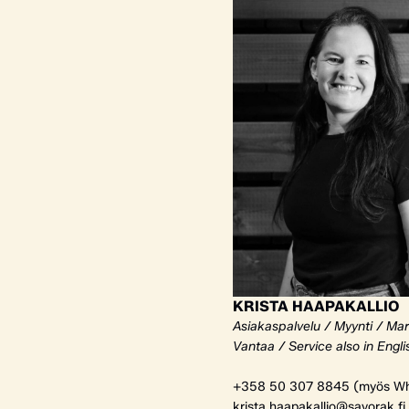
KRISTA HAAPAKALLIO
Asiakaspalvelu / Myynti / Mar
Vantaa / Service also in Engli
+358 50 307 8845 (myös Wh
krista.haapakallio@savorak.fi