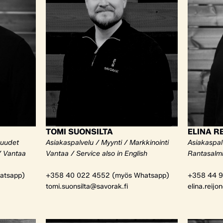
TOMI SUONSILTA
ELINA R
kuudet
Asiakaspalvelu / Myynti / Markkinointi
Asiakaspalv
/ Vantaa
Vantaa / Service also in English
Rantasalm
atsapp)
+358 40 022 4552 (myös Whatsapp)
+358 44 9
tomi.suonsilta@savorak.fi
elina.reijo