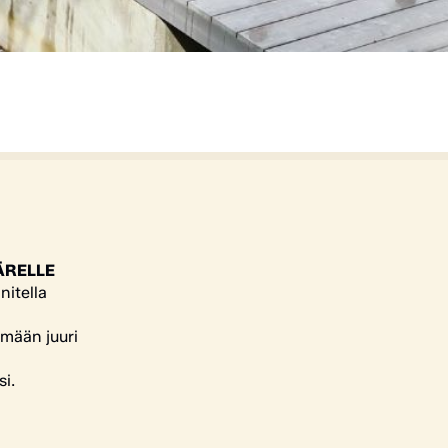
ÄRELLE
nitella
ämään juuri
si.