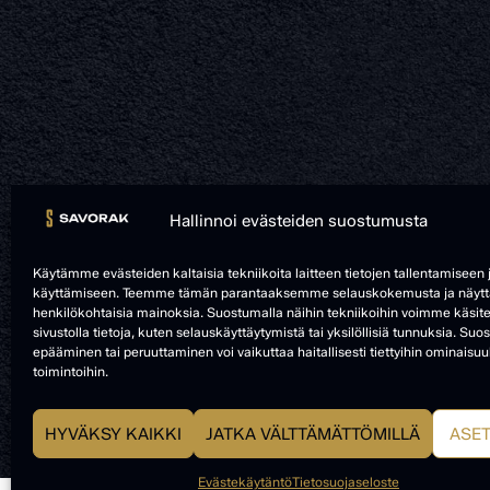
Hallinnoi evästeiden suostumusta
Käytämme evästeiden kaltaisia tekniikoita laitteen tietojen tallentamiseen 
käyttämiseen. Teemme tämän parantaaksemme selauskokemusta ja näy
henkilökohtaisia mainoksia. Suostumalla näihin tekniikoihin voimme käsitel
sivustolla tietoja, kuten selauskäyttäytymistä tai yksilöllisiä tunnuksia. S
epääminen tai peruuttaminen voi vaikuttaa haitallisesti tiettyihin ominaisuuk
toimintoihin.
HYVÄKSY KAIKKI
JATKA VÄLTTÄMÄTTÖMILLÄ
ASE
Evästekäytäntö
Tietosuojaseloste