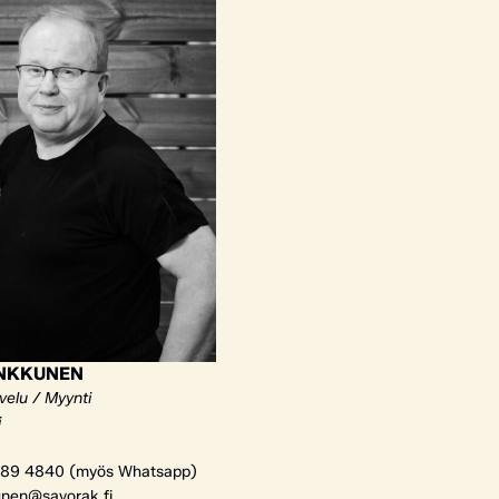
ANKKUNEN
velu / Myynti
i
89 4840 (myös Whatsapp)
unen@savorak.fi