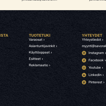
ISTA
TUOTETUKI
YHTEYDET
Varaosat ›
Yhteystiedot ›
Asiantuntijavinkit ›
myynti@savorak
Käyttöoppaat ›
Instagram 
Esitteet ›
Facebook ›
Reklamaatio ›
Youtube ›
LinkedIn ›
Pinterest ›