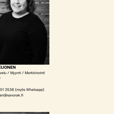
EIJONEN
elu / Myynti / Markkinointi
i
01 3538 (myös Whatsapp)
nen@savorak.fi