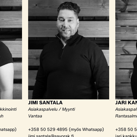
JIMI SANTALA
JARI K
kkinointi
Asiakaspalvelu / Myynti
Asiakaspal
sh
Vantaa
Rantasalm
atsapp)
+358 50 529 4895 (myös Whatsapp)
+358 50 5
jimi.santala@savorak.fi
jari.kankk