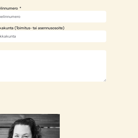
linnumero
kakunta (Toimitus- tai asennusosoite)