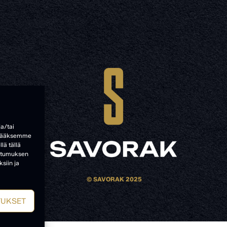
ja/tai
ttääksemme
lä tällä
uostumuksen
siin ja
© SAVORAK 2025
TUKSET