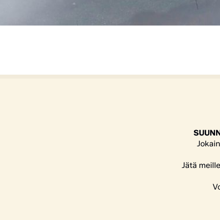
SUUNN
Jokain
Jätä meill
Vo