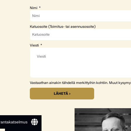
Nimi
Katuosoite (Toimitus- tai asennusosoite)
Viesti
Vastaathan ainakin tähdellä merkittyihin kohtiin. Muut kysym
LÄHETÄ ›
 rantakatselmus