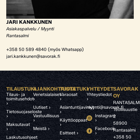
JARI KANKKUNEN
Asiakaspalvelu / Myynti
Rantasalmi
+358 50 589 4840 (myös Whatsapp)
jari.kankkunen@savorak.fi
TILAUSTUKI
AJANKOHTAISTA
TUOTETUKI
YHTEYDET
SAVORAK
Tilaus- ja
Venetsialaiset
Varaosat
Yhteystiedot
OY
toimitusehdot
›
›
›
RANTASALM
›
Uutiset ›
Asiantuntijavinkit
myynti@savorak.fi
Teollisuustie
Tietosuojaseloste
›
Vastuullisuus
Instagram
›
2
›
Käyttöoppaat
›
58900
Maksutavat
›
Meistä ›
Facebook
›
Rantasalmi
Esitteet ›
›
+358 50
Laskutusohjeet