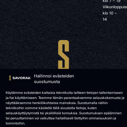
klo 7 – 19
Viikonloppuis
klo 10 –
14
Hallinnoi evästeiden
suostumusta
Käytämme evästeiden kaltaisia tekniikoita laitteen tietojen tallentamiseen
ja/tai käyttämiseen. Teemme tämän parantaaksemme selauskokemusta ja
© SAVORAK 2025
näyttääksemme henkilökohtaisia mainoksia. Suostumalla näihin
tekniikoihin voimme käsitellä tällä sivustolla tietoja, kuten
selauskäyttäytymistä tai yksilöllisiä tunnuksia. Suostumuksen epääminen
tai peruuttaminen voi vaikuttaa haitallisesti tiettyihin ominaisuuksiin ja
toimintoihin.