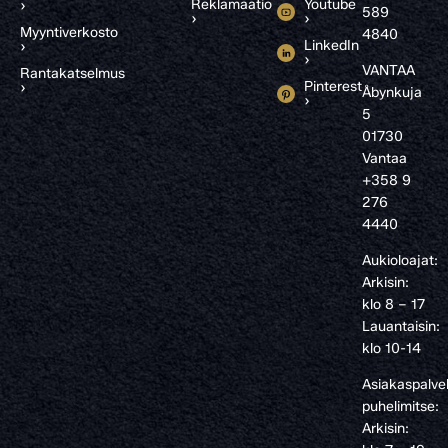
Reklamaatio
Youtube
›
589
›
›
Myyntiverkosto
4840
LinkedIn
›
›
VANTAA
Rantakatselmus
Pinterest
›
Åbynkuja
›
5
01730
Vantaa
+358 9
276
4440
Aukioloajat:
Arkisin:
klo 8 – 17
Lauantaisin:
klo 10-14
Asiakaspalve
puhelimitse:
Arkisin: