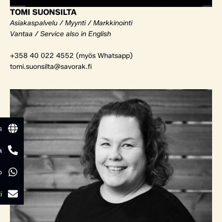
TOMI SUONSILTA
Asiakaspalvelu / Myynti / Markkinointi
Vantaa / Service also in English
+358 40 022 4552 (myös Whatsapp)
tomi.suonsilta@savorak.fi
s
a
p
i