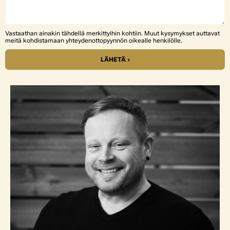
Vastaathan ainakin tähdellä merkittyihin kohtiin. Muut kysymykset auttavat
meitä kohdistamaan yhteydenottopyynnön oikealle henkilölle.
LÄHETÄ ›