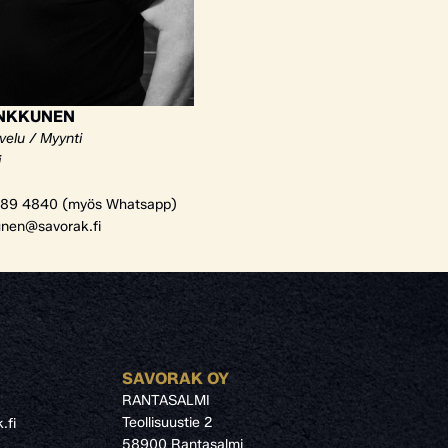
ANKKUNEN
velu / Myynti
i
89 4840 (myös Whatsapp)
unen@savorak.fi
SAVORAK OY
RANTASALMI
Teollisuustie 2
.fi
58900 Rantasalmi