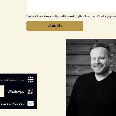
Vastaathan ainakin tähdellä merkittyihin kohtiin. Muut kysym
LÄHETÄ ›
 rantakatselmus
WhatsApp
etä sähköposti