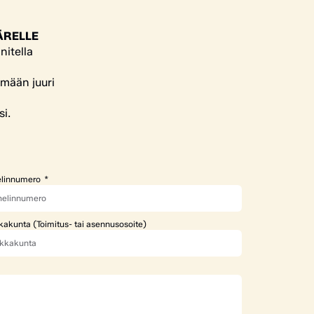
ÄRELLE
nitella
ämään juuri
si.
linnumero
kakunta (Toimitus- tai asennusosoite)