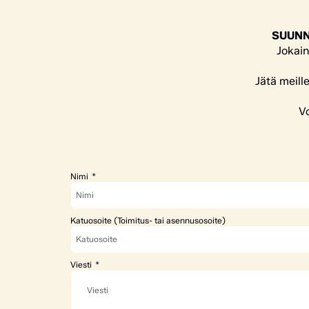
SUUNN
Jokain
Jätä meill
Vo
Nimi
Katuosoite (Toimitus- tai asennusosoite)
Viesti