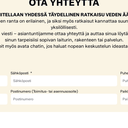
OTA YHTEYTTÄ
ITELLAAN YHDESSÄ TÄYDELLINEN RATKAISU VEDEN Ä
en ranta on erilainen, ja siksi myös ratkaisut kannattaa suun
yksilöllisesti.
e viesti – asiantuntijamme ottaa yhteyttä ja auttaa sinua löyt
sinun tarpeisiisi sopivan laiturin, rakenteen tai palvelun.
it myös avata chatin, jos haluat nopean keskustelun ideasta
Sähköposti
Puhe
Postinumero (Toimitus- tai asennusosoite)
Paik