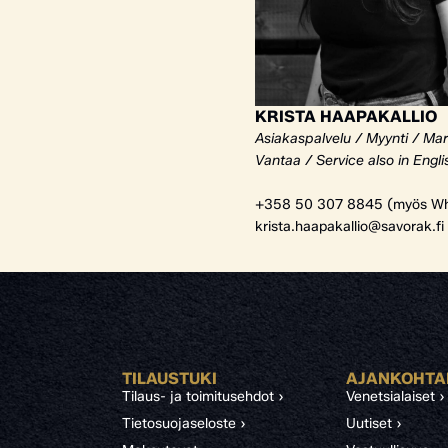
KRISTA HAAPAKALLIO
Asiakaspalvelu / Myynti / Mar
Vantaa / Service also in Engli
+358 50 307 8845 (myös Wh
krista.haapakallio@savorak.fi
TILAUSTUKI
AJANKOHTA
Tilaus- ja toimitusehdot ›
Venetsialaiset ›
Tietosuojaseloste ›
Uutiset ›