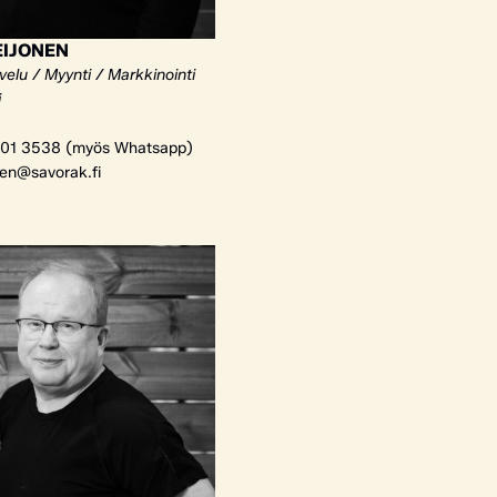
EIJONEN
elu / Myynti / Markkinointi
i
01 3538 (myös Whatsapp)
nen@savorak.fi