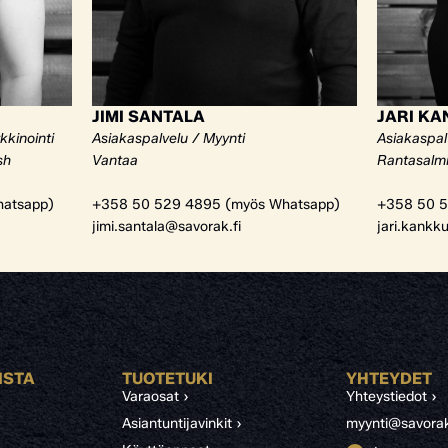
JIMI SANTALA
JARI K
kkinointi
Asiakaspalvelu / Myynti
Asiakaspal
sh
Vantaa
Rantasalm
atsapp)
+358 50 529 4895 (myös Whatsapp)
+358 50 5
jimi.santala@savorak.fi
jari.kankk
ISTA
TUOTETUKI
YHTEYDET
Varaosat ›
Yhteystiedot ›
Asiantuntijavinkit ›
myynti@savorak