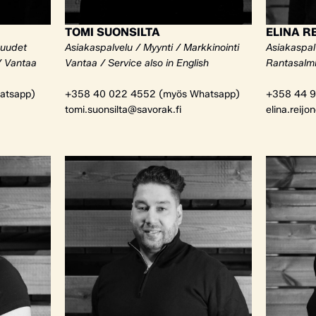
TOMI SUONSILTA
ELINA R
kuudet
Asiakaspalvelu / Myynti / Markkinointi
Asiakaspalv
/ Vantaa
Vantaa / Service also in English
Rantasalm
atsapp)
+358 40 022 4552 (myös Whatsapp)
+358 44 9
tomi.suonsilta@savorak.fi
elina.reijo