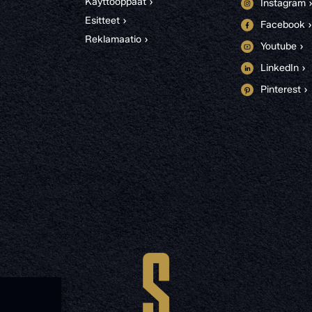
Käyttöoppaat ›
Instagram 
Esitteet ›
Facebook ›
Reklamaatio ›
Youtube ›
LinkedIn ›
Pinterest ›