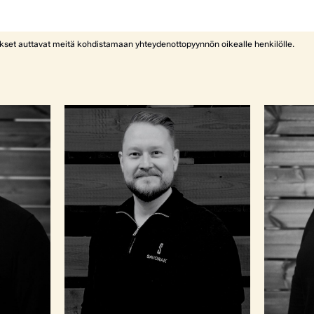
ykset auttavat meitä kohdistamaan yhteydenottopyynnön oikealle henkilölle.