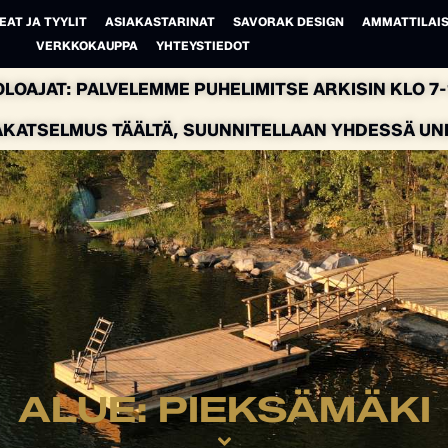
EAT JA TYYLIT
ASIAKASTARINAT
SAVORAK DESIGN
AMMATTILAIS
VERKKOKAUPPA
YHTEYSTIEDOT
LOAJAT: PALVELEMME PUHELIMITSE ARKISIN KLO 7-1
AKATSELMUS TÄÄLTÄ, SUUNNITELLAAN YHDESSÄ UNEL
ALUE: PIEKSÄMÄKI