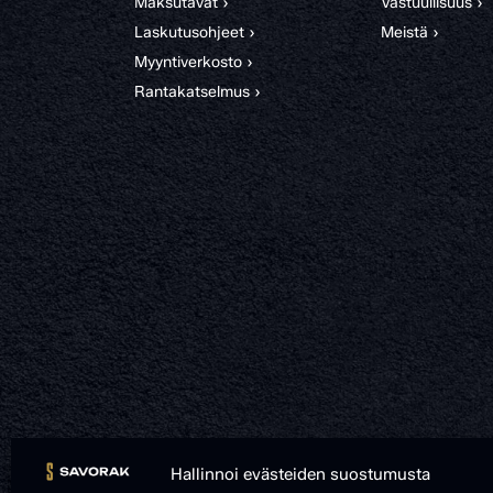
Maksutavat ›
Vastuullisuus ›
Laskutusohjeet ›
Meistä ›
Myyntiverkosto ›
Rantakatselmus ›
Hallinnoi evästeiden suostumusta