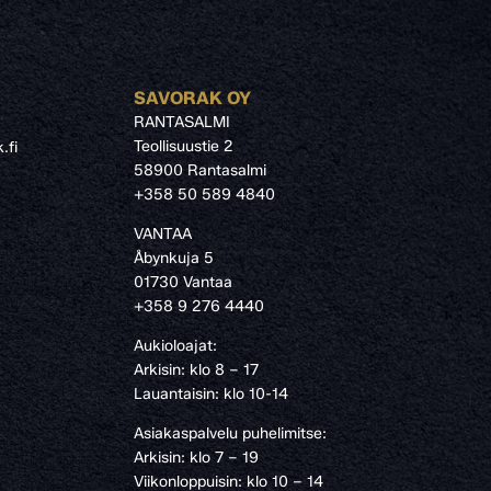
SAVORAK OY
RANTASALMI
Teollisuustie 2
.fi
58900 Rantasalmi
›
+358 50 589 4840
VANTAA
Åbynkuja 5
01730 Vantaa
+358 9 276 4440
Aukioloajat:
Arkisin: klo 8 – 17
Lauantaisin: klo 10-14
Asiakaspalvelu puhelimitse:
Arkisin: klo 7 – 19
Viikonloppuisin: klo 10 – 14