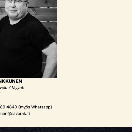
ANKKUNEN
velu / Myynti
i
89 4840 (myös Whatsapp)
unen@savorak.fi