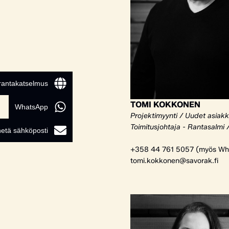
 rantakatselmus
TOMI KOKKONEN
WhatsApp
Projektimyynti / Uudet asiak
Toimitusjohtaja - Rantasalmi 
etä sähköposti
+358 44 761 5057 (myös Wh
tomi.kokkonen@savorak.fi