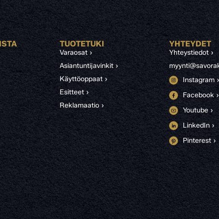
ISTA
TUOTETUKI
YHTEYDET
Varaosat ›
Yhteystiedot ›
Asiantuntijavinkit ›
myynti@savorak
Käyttöoppaat ›
Instagram 
Esitteet ›
Facebook ›
Reklamaatio ›
Youtube ›
LinkedIn ›
Pinterest ›