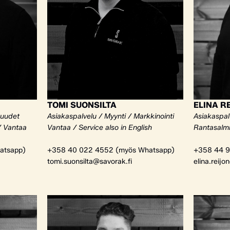
TOMI SUONSILTA
ELINA R
kuudet
Asiakaspalvelu / Myynti / Markkinointi
Asiakaspalv
/ Vantaa
Vantaa / Service also in English
Rantasalm
atsapp)
+358 40 022 4552 (myös Whatsapp)
+358 44 9
tomi.suonsilta@savorak.fi
elina.reijo