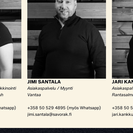
JIMI SANTALA
JARI K
kkinointi
Asiakaspalvelu / Myynti
Asiakaspal
sh
Vantaa
Rantasalm
atsapp)
+358 50 529 4895 (myös Whatsapp)
+358 50 5
jimi.santala@savorak.fi
jari.kankk