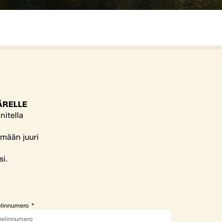
ÄRELLE
nitella
ämään juuri
si.
linnumero