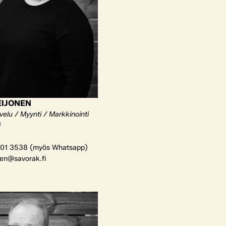
EIJONEN
elu / Myynti / Markkinointi
i
01 3538 (myös Whatsapp)
nen@savorak.fi