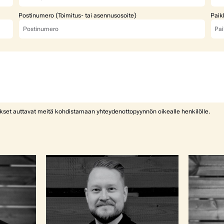
Postinumero (Toimitus- tai asennusosoite)
Paik
ykset auttavat meitä kohdistamaan yhteydenottopyynnön oikealle henkilölle.