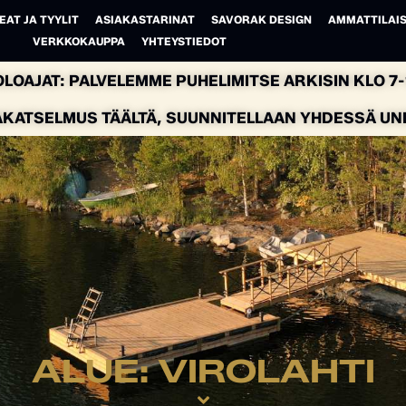
EAT JA TYYLIT
ASIAKASTARINAT
SAVORAK DESIGN
AMMATTILAIS
VERKKOKAUPPA
YHTEYSTIEDOT
LOAJAT: PALVELEMME PUHELIMITSE ARKISIN KLO 7-1
AKATSELMUS TÄÄLTÄ, SUUNNITELLAAN YHDESSÄ UNEL
ALUE: VIROLAHTI