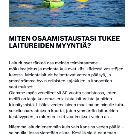
MITEN OSAAMISTAUSTASI TUKEE
LAITUREIDEN MYYNTIÄ?
Laiturit ovat tärkeä osa meidän toimintaamme –
mökkimajoitus ja melonta kulkevat käsi kädessä vesistöjen
kanssa. Melontalaiturit helpottavat veteen pääsyä, ja
ymmärrämme hyvin erilaisten kajakkien ja kanoottien
vaatimukset.
Olemme myös veneilleet yli 30 vuotta saaristossa, joten
meillä on laaja kokemus erilaisista laitureista ja niiden
kiinnityksistä. Lisäksi vedenalainen maailma on minulle tuttu
sukellusharrastuksen kautta, joten ymmärrän laitureiden
kestävyyden ja rakenteelliset vaatimukset veden alla.
Näemme laiturin enemmän kuin vain kansina veden päällä –
se on tila, jossa vietetään aikaa. Kesällä siellä nautitaan