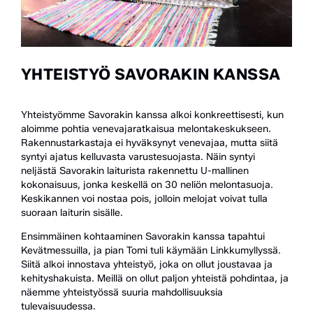
YHTEISTYÖ SAVORAKIN KANSSA
Yhteistyömme Savorakin kanssa alkoi konkreettisesti, kun
aloimme pohtia venevajaratkaisua melontakeskukseen.
Rakennustarkastaja ei hyväksynyt venevajaa, mutta siitä
syntyi ajatus kelluvasta varustesuojasta. Näin syntyi
neljästä Savorakin laiturista rakennettu U-mallinen
kokonaisuus, jonka keskellä on 30 neliön melontasuoja.
Keskikannen voi nostaa pois, jolloin melojat voivat tulla
suoraan laiturin sisälle.
Ensimmäinen kohtaaminen Savorakin kanssa tapahtui
Kevätmessuilla, ja pian Tomi tuli käymään Linkkumyllyssä.
Siitä alkoi innostava yhteistyö, joka on ollut joustavaa ja
kehityshakuista. Meillä on ollut paljon yhteistä pohdintaa, ja
näemme yhteistyössä suuria mahdollisuuksia
tulevaisuudessa.