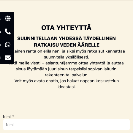
s
OTA YHTEYTTÄ
a
SUUNNITELLAAN YHDESSÄ TÄYDELLINEN
p
RATKAISU VEDEN ÄÄRELLE
Jokainen ranta on erilainen, ja siksi myös ratkaisut kannattaa
suunnitella yksilöllisesti.
i
Jätä meille viesti – asiantuntijamme ottaa yhteyttä ja auttaa
sinua löytämään juuri sinun tarpeisiisi sopivan laiturin,
rakenteen tai palvelun.
Voit myös avata chatin, jos haluat nopean keskustelun
ideastasi.
Nimi