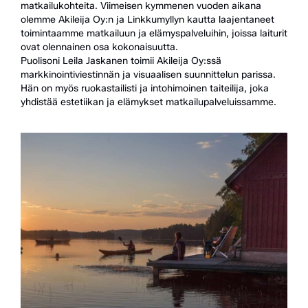
matkailukohteita. Viimeisen kymmenen vuoden aikana
olemme Akileija Oy:n ja Linkkumyllyn kautta laajentaneet
toimintaamme matkailuun ja elämys­palveluihin, joissa laiturit
ovat olennainen osa kokonaisuutta.
Puolisoni Leila Jaskanen toimii Akileija Oy:ssä
markkinointiviestinnän ja visuaalisen suunnittelun parissa.
Hän on myös ruokastailisti ja intohimoinen taiteilija, joka
yhdistää estetiikan ja elämykset matkailupalveluissamme.