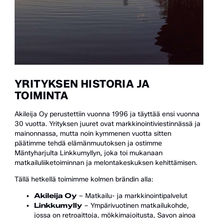
YRITYKSEN HISTORIA JA
TOIMINTA
Akileija Oy perustettiin vuonna 1996 ja täyttää ensi vuonna
30 vuotta. Yrityksen juuret ovat markkinointiviestinnässä ja
mainonnassa, mutta noin kymmenen vuotta sitten
päätimme tehdä elämänmuutoksen ja ostimme
Mäntyharjulta Linkkumyllyn, joka toi mukanaan
matkailuliiketoiminnan ja melontakeskuksen kehittämisen.
Tällä hetkellä toimimme kolmen brändin alla:
Akileija Oy
– Matkailu- ja markkinointipalvelut
Linkkumylly
– Ympärivuotinen matkailukohde,
jossa on retroaittoja, mökkimajoitusta, Savon ainoa