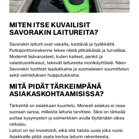
MITEN ITSE KUVAILISIT
SAVORAKIN LAITUREITA?
Savorakin laiturit ovat vakaita, kestäviä ja tyylikkäitä.
Putkiponttonirakenne tekee niistä pitkäikäisiä ja turvallisia.
Modernit lisävarusteet, kuten kaiteet, penkit ja
valaistusratkaisut, tekevät laitureista monikäyttöisiä. Näen
Savorakin tuotteet laadukkaina ja suomalaisen suunnittelun
sekä valmistuksen huipputuloksina.
MITÄ PIDÄT TÄRKEIMPÄNÄ
ASIAKASKOHTAAMISISSA?
Tärkeintä on asiakkaan kuuntelu. Monesti asiakas ei osaa
suoraan sanoa, millaista laituria tarvitsee. Siksi on tärkeää
auttaa kysymysten ja esimerkkien avulla löytämään oikea
ratkaisu.
Laituri on iso investointi, eikä sitä haluta uusia joka vuosi.
Asiakkaille pitää osata kertoa laiturin rakenteesta,