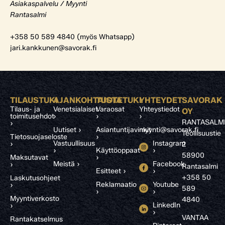
Asiakaspalvelu / Myynti
Rantasalmi
+358 50 589 4840 (myös Whatsapp)
jari.kankkunen@savorak.fi
TILAUSTUKI
AJANKOHTAISTA
TUOTETUKI
YHTEYDET
SAVORAK
Tilaus- ja
Venetsialaiset
Varaosat
Yhteystiedot
OY
toimitusehdot
›
›
›
RANTASALM
›
Uutiset ›
Asiantuntijavinkit
myynti@savorak.fi
Teollisuustie
Tietosuojaseloste
›
Vastuullisuus
Instagram
›
2
›
Käyttöoppaat
›
58900
Maksutavat
›
Meistä ›
Facebook
›
Rantasalmi
Esitteet ›
›
+358 50
Laskutusohjeet
Reklamaatio
Youtube
›
589
›
›
Myyntiverkosto
4840
LinkedIn
›
›
VANTAA
Rantakatselmus