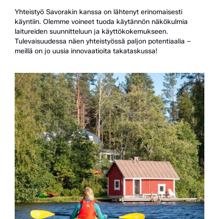
Yhteistyö Savorakin kanssa on lähtenyt erinomaisesti
käyntiin. Olemme voineet tuoda käytännön näkökulmia
laitureiden suunnitteluun ja käyttökokemukseen.
Tulevaisuudessa näen yhteistyössä paljon potentiaalia –
meillä on jo uusia innovaatioita takataskussa!