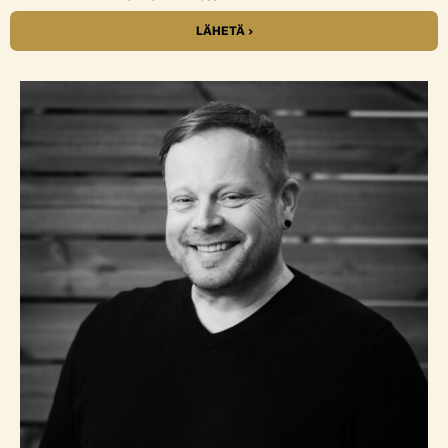
LÄHETÄ ›