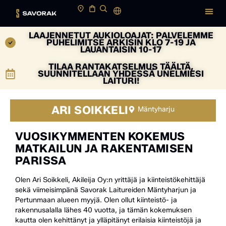
LAAJENNETUT AUKIOLOAJAT: PALVELEMME
PUHELIMITSE ARKISIN KLO 7-19 JA
LAUANTAISIN 10-17
TILAA RANTAKATSELMUS TÄÄLTÄ,
SUUNNITELLAAN YHDESSÄ UNELMIESI
LAITURI!
ARI SOIKKELI
Mäntyharju
VUOSIKYMMENTEN KOKEMUS
MATKAILUN JA RAKENTAMISEN
PARISSA
Olen Ari Soikkeli, Akileija Oy:n yrittäjä ja kiinteistökehittäjä
sekä viimeisimpänä Savorak Laitureiden Mäntyharjun ja
Pertunmaan alueen myyjä. Olen ollut kiinteistö- ja
rakennusalalla lähes 40 vuotta, ja tämän kokemuksen
kautta olen kehittänyt ja ylläpitänyt erilaisia kiinteistöjä ja