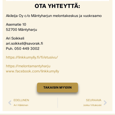
OTA YHTEYTTÄ:
Akileija Oy c/o Mäntyharjun melontakeskus ja vuokraamo
Asematie 10
52700 Mäntyharju
Ari Soikkeli
ari.soikkeli@savorak.fi
Puh. 050 449 3002
https://linkkumylly.fi/fi/etusivu/
https://melontamantyharju
www.facebook.com/linkkumylly
TAKAISIN MYYJIIN
EDELLINEN
SEURAAVA
Ari Häkkinen
Jukka Viitakoski