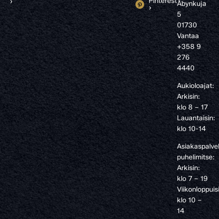
Pinterest
›
Åbynkuja
›
5
01730
Vantaa
+358 9
276
4440
Aukioloajat:
Arkisin:
klo 8 – 17
Lauantaisin:
klo 10-14
Asiakaspalve
puhelimitse:
Arkisin:
klo 7 – 19
Viikonloppuis
klo 10 –
14