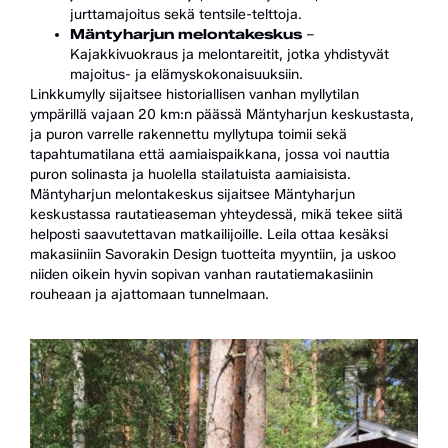
jurttamajoitus sekä tentsile-telttoja.
Mäntyharjun melontakeskus
–
Kajakkivuokraus ja melontareitit, jotka yhdistyvät
majoitus- ja elämys­kokonaisuuksiin.
Linkkumylly sijaitsee historiallisen vanhan myllytilan
ympärillä vajaan 20 km:n päässä Mäntyharjun keskustasta,
ja puron varrelle rakennettu myllytupa toimii sekä
tapahtumatilana että aamiaispaikkana, jossa voi nauttia
puron solinasta ja huolella stailatuista aamiaisista.
Mäntyharjun melontakeskus sijaitsee Mäntyharjun
keskustassa rautatieaseman yhteydessä, mikä tekee siitä
helposti saavutettavan matkailijoille. Leila ottaa kesäksi
makasiiniin Savorakin Design tuotteita myyntiin, ja uskoo
niiden oikein hyvin sopivan vanhan rautatiemakasiinin
rouheaan ja ajattomaan tunnelmaan.