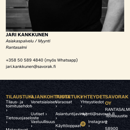
JARI KANKKUNEN
Asiakaspalvelu / Myynti
Rantasalmi
+358 50 589 4840 (myös Whatsapp)
jari.kankkunen@savorak.fi
TILAUSTUKI
AJANKOHTAISTA
TUOTETUKI
YHTEYDET
SAVORAK
Tilaus- ja
Venetsialaiset
Varaosat
Yhteystiedot
OY
toimitusehdot
›
›
›
RANTASALM
›
Uutiset ›
Asiantuntijavinkit
myynti@savorak.fi
Teollisuustie
Tietosuojaseloste
›
Vastuullisuus
Instagram
›
2
›
Käyttöoppaat
›
58900
Maksutavat
›