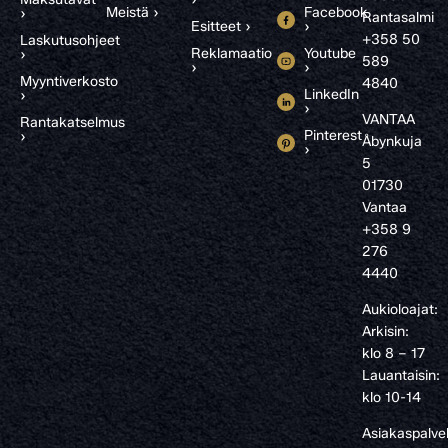
Meistä ›
Facebook
›
Rantasalmi
Esitteet ›
›
+358 50
Laskutusohjeet
Reklamaatio
Youtube
›
589
›
›
Myyntiverkosto
4840
LinkedIn
›
›
VANTAA
Rantakatselmus
Pinterest
›
Åbynkuja
›
5
01730
Vantaa
+358 9
276
4440
Aukioloajat:
Arkisin:
klo 8 – 17
Lauantaisin:
klo 10-14
Asiakaspalve