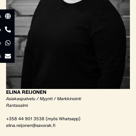
s
a
p
i
ELINA REIJONEN
Asiakaspalvelu / Myynti / Markkinointi
Rantasalmi
+358 44 901 3538 (myös Whatsapp)
elina.reijonen@savorak.fi