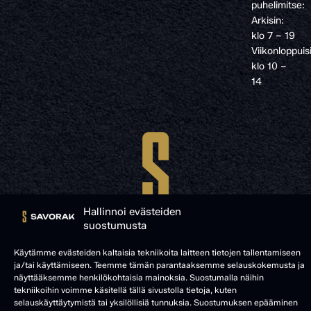
puhelimitse:
Arkisin:
klo 7 – 19
Viikonloppuis
klo 10 –
14
Hallinnoi evästeiden
suostumusta
Käytämme evästeiden kaltaisia tekniikoita laitteen tietojen tallentamiseen
ja/tai käyttämiseen. Teemme tämän parantaaksemme selauskokemusta ja
näyttääksemme henkilökohtaisia mainoksia. Suostumalla näihin
© SAVORAK 2025
tekniikoihin voimme käsitellä tällä sivustolla tietoja, kuten
selauskäyttäytymistä tai yksilöllisiä tunnuksia. Suostumuksen epääminen