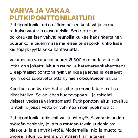
VAHVA JA VAKAA
PUTKIPONTTONILAITURI
Putkiponttonilaituri on äärimmäisen kestävä ja vakaa
ratkaisu vaativiin olosuhteisiin. Sen runko on
poikkeuksellisen vahva: reunoilla kulkee kaksinkertainen
puurunko ja pidemmissä malleissa teräspoikkirunko lisää
kiertojäykkyyttä sekä kantavuutta.
Vakaudesta vastaavat suuret Ø 500 mm putkiponttonit ,
jotka on sijoitettu laiturin reunoille katamaraanirakenteena.
Sileäpintaiset ponttonit hylkivät likaa ja levää ja kestävät
hyvin sekä suolavettä että kylmien olosuhteiden iskuja.
Kauttaaltaan kylkiverhottu laiturirakenne tekee mallista
viimeistellyn. Se on lähes huoltovapaan – ja talvehtii
yleisesti vedessä vaivattomasti. Putkiponttonilaituri soveltuu
rantoihin, joissa vettä on vähintään noin puoli metriä.
Putkiponttonilaituriin voit valita nyt myös Savorakin uuden
pyöreän designin, joka tuo rantaan täysin uudenlaista
oleskelu- ja elämyskäyttöä. Moderneilla linjoilla muotoiltu
pyöreä laituri luo avaran, viihtyisän tilan ja tekee