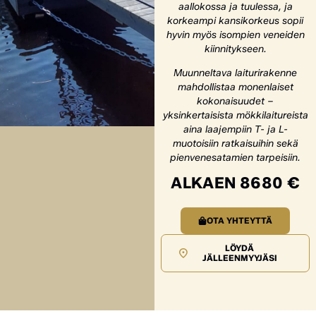
aallokossa ja tuulessa, ja
korkeampi kansikorkeus sopii
hyvin myös isompien veneiden
kiinnitykseen.
Muunneltava laiturirakenne
mahdollistaa monenlaiset
kokonaisuudet –
yksinkertaisista mökkilaitureista
aina laajempiin T- ja L-
muotoisiin ratkaisuihin sekä
pienvenesatamien tarpeisiin.
ALKAEN 8680 €
OTA YHTEYTTÄ
LÖYDÄ
JÄLLEENMYYJÄSI