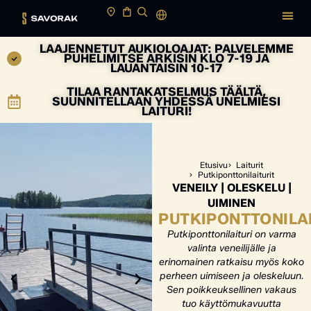
LAAJENNETUT AUKIOLOAJAT: PALVELEMME
PUHELIMITSE ARKISIN KLO 7-19 JA
LAUANTAISIN 10-17
TILAA RANTAKATSELMUS TÄÄLTÄ,
SUUNNITELLAAN YHDESSÄ UNELMIESI
LAITURI!
Etusivu
Laiturit
Putkiponttoni­laiturit
VENEILY | OLESKELU |
UIMINEN
PUTKIPONTTONILA
Putkiponttonilaituri on varma
valinta veneilijälle ja
erinomainen ratkaisu myös koko
perheen uimiseen ja oleskeluun.
Sen poikkeuksellinen vakaus
tuo käyttömukavuutta