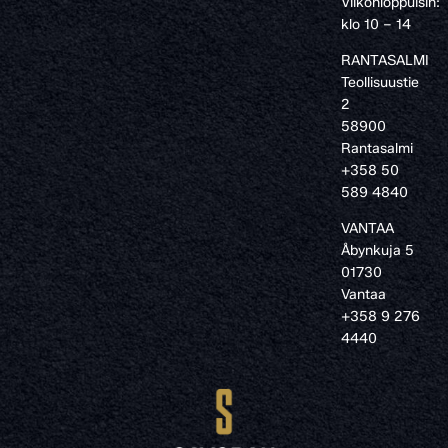
Viikonloppuisin:
klo 10 – 14
RANTASALMI
Teollisuustie
2
58900
Rantasalmi
+358 50
589 4840
VANTAA
Åbynkuja 5
01730
Vantaa
+358 9 276
4440