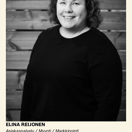
ELINA REIJONEN
Asiakaspalvelu / Myynti / Markkinointi