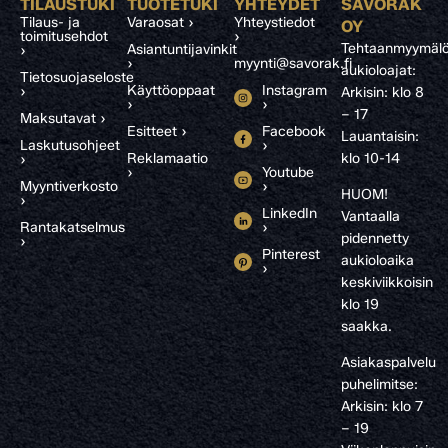
TILAUSTUKI
TUOTETUKI
YHTEYDET
SAVORAK
Tilaus- ja
Varaosat ›
Yhteystiedot
OY
toimitusehdot
›
Tehtaanmyymälö
Asiantuntijavinkit
›
›
myynti@savorak.fi
aukioloajat:
Tietosuojaseloste
Käyttöoppaat
Instagram
›
Arkisin: klo 8
›
›
– 17
Maksutavat ›
Esitteet ›
Facebook
Lauantaisin:
Laskutusohjeet
›
Reklamaatio
klo 10-14
›
›
Youtube
Myyntiverkosto
›
HUOM!
›
LinkedIn
Vantaalla
Rantakatselmus
›
pidennetty
›
Pinterest
aukioloaika
›
keskiviikkoisin
klo 19
saakka.
Asiakaspalvelu
puhelimitse:
Arkisin: klo 7
– 19