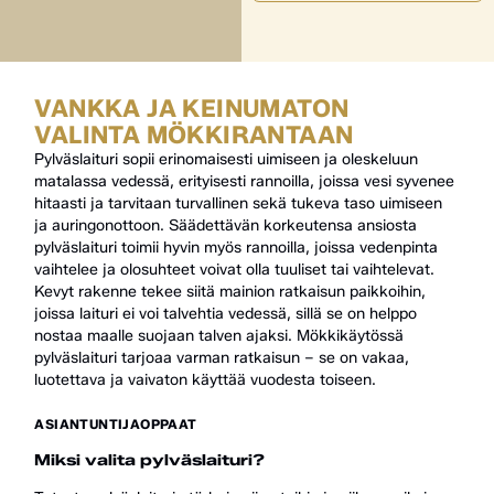
VANKKA JA KEINUMATON
VALINTA MÖKKIRANTAAN
Pylväslaituri sopii erinomaisesti uimiseen ja oleskeluun
matalassa vedessä, erityisesti rannoilla, joissa vesi syvenee
hitaasti ja tarvitaan turvallinen sekä tukeva taso uimiseen
ja auringonottoon. Säädettävän korkeutensa ansiosta
pylväslaituri toimii hyvin myös rannoilla, joissa vedenpinta
vaihtelee ja olosuhteet voivat olla tuuliset tai vaihtelevat.
Kevyt rakenne tekee siitä mainion ratkaisun paikkoihin,
joissa laituri ei voi talvehtia vedessä, sillä se on helppo
nostaa maalle suojaan talven ajaksi. Mökkikäytössä
pylväslaituri tarjoaa varman ratkaisun – se on vakaa,
luotettava ja vaivaton käyttää vuodesta toiseen.
ASIANTUNTIJAOPPAAT
Miksi valita pylväslaituri?