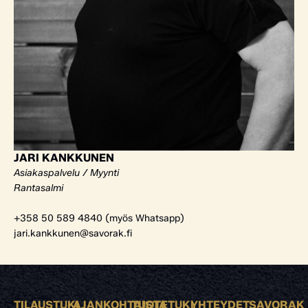
JARI KANKKUNEN
Asiakaspalvelu / Myynti
Rantasalmi
+358 50 589 4840 (myös Whatsapp)
jari.kankkunen@savorak.fi
TILAUSTUKI
AJANKOHTAISTA
TUOTETUKI
YHTEYDET
SAVORAK