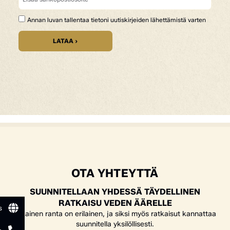
Annan luvan tallentaa tietoni uutiskirjeiden lähettämistä varten
LATAA ›
OTA YHTEYTTÄ
SUUNNITELLAAN YHDESSÄ TÄYDELLINEN
RATKAISU VEDEN ÄÄRELLE
s
Jokainen ranta on erilainen, ja siksi myös ratkaisut kannattaa
suunnitella yksilöllisesti.