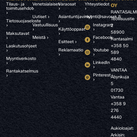
Tilaus- ja
Venetsialaiset
Varaosat
Yhteystiedot
OY
toimitusehdot
›
›
›
RANTASALM
›
Uutiset ›
Asiantuntijavinkit
myynti@savorak.fi
Teollisuustie
Tietosuojaseloste
›
Vastuullisuus
Instagram
›
2
›
Käyttöoppaat
›
58900
Maksutavat
›
Meistä ›
Facebook
›
Rantasalmi
Esitteet ›
›
+358 50
Laskutusohjeet
Reklamaatio
Youtube
›
589
›
›
Myyntiverkosto
4840
LinkedIn
›
›
VANTAA
Rantakatselmus
Pinterest
›
Åbynkuja
›
5
01730
Vantaa
+358 9
276
4440
Aukioloajat:
Arkisin: