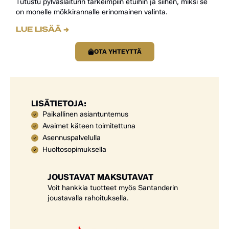
Tutustu pylväslaiturin tärkeimpiin etuihin ja siihen, miksi se
on monelle mökkirannalle erinomainen valinta.
LUE LISÄÄ →
OTA YHTEYTTÄ
LISÄTIETOJA:
Paikallinen asiantuntemus
Avaimet käteen toimitettuna
Asennuspalvelulla
Huoltosopimuksella
JOUSTAVAT MAKSUTAVAT
Voit hankkia tuotteet myös Santanderin
joustavalla rahoituksella.