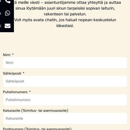
a
Jätä meille viesti – asiantuntijamme ottaa yhteyttä ja auttaa
sinua löytämään juuri sinun tarpeisiisi sopivan laiturin,
p
rakenteen tai palvelun.
Voit myös avata chatin, jos haluat nopean keskustelun
ideastasi.
i
Nimi
Sähköposti
Puhelinnumero
Katuosoite (Toimitus- tai asennusosoite)
Postinumero (Toimitus- tai asennusosoite)