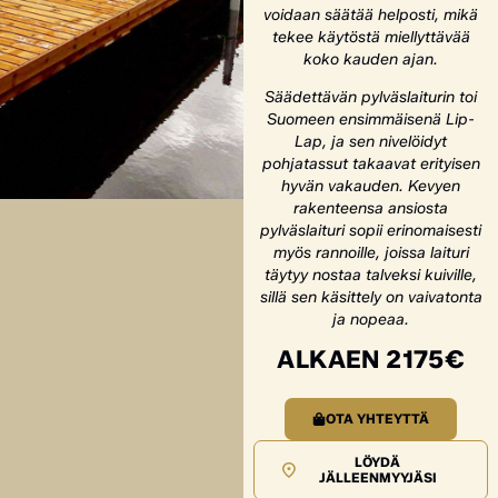
voidaan säätää helposti, mikä
tekee käytöstä miellyttävää
koko kauden ajan.
Säädettävän pylväslaiturin toi
Suomeen ensimmäisenä Lip-
Lap, ja sen nivelöidyt
pohjatassut takaavat erityisen
hyvän vakauden. Kevyen
rakenteensa ansiosta
pylväslaituri sopii erinomaisesti
myös rannoille, joissa laituri
täytyy nostaa talveksi kuiville,
sillä sen käsittely on vaivatonta
ja nopeaa.
ALKAEN 2175€
OTA YHTEYTTÄ
LÖYDÄ
JÄLLEENMYYJÄSI