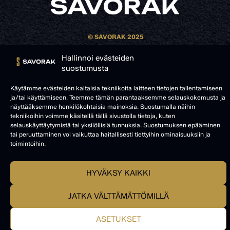
© SAVORAK 2025
Hallinnoi evästeiden
suostumusta
Käytämme evästeiden kaltaisia tekniikoita laitteen tietojen tallentamiseen
ja/tai käyttämiseen. Teemme tämän parantaaksemme selauskokemusta ja
näyttääksemme henkilökohtaisia mainoksia. Suostumalla näihin
tekniikoihin voimme käsitellä tällä sivustolla tietoja, kuten
selauskäyttäytymistä tai yksilöllisiä tunnuksia. Suostumuksen epääminen
tai peruuttaminen voi vaikuttaa haitallisesti tiettyihin ominaisuuksiin ja
toimintoihin.
HYVÄKSY KAIKKI
JATKA VÄLTTÄMÄTTÖMILLÄ
ASETUKSET