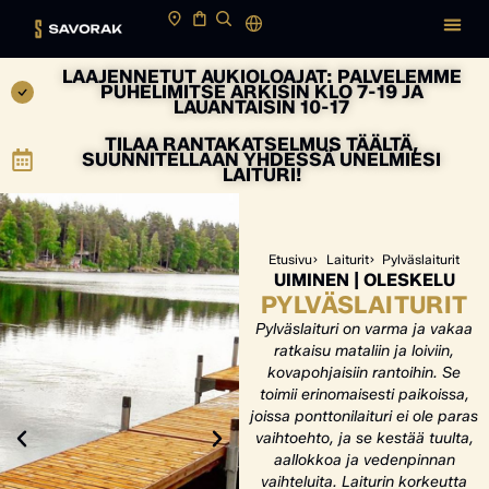
LAAJENNETUT AUKIOLOAJAT: PALVELEMME
PUHELIMITSE ARKISIN KLO 7-19 JA
LAUANTAISIN 10-17
TILAA RANTAKATSELMUS TÄÄLTÄ,
SUUNNITELLAAN YHDESSÄ UNELMIESI
LAITURI!
Etusivu
Laiturit
Pylväslaiturit
UIMINEN | OLESKELU
PYLVÄSLAITURIT
Pylväslaituri on varma ja vakaa
ratkaisu mataliin ja loiviin,
kovapohjaisiin rantoihin. Se
toimii erinomaisesti paikoissa,
joissa ponttonilaituri ei ole paras
vaihtoehto, ja se kestää tuulta,
aallokkoa ja vedenpinnan
vaihteluita. Laiturin korkeutta