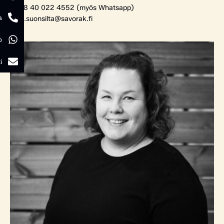
+358 40 022 4552 (myös Whatsapp)
a
tomi.suonsilta@savorak.fi
p
i