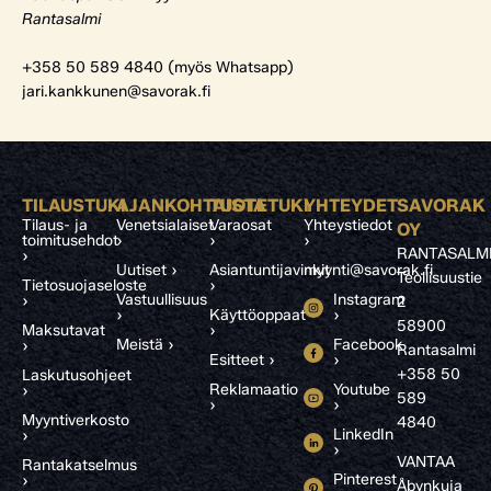
Rantasalmi
+358 50 589 4840 (myös Whatsapp)
jari.kankkunen@savorak.fi
TILAUSTUKI
AJANKOHTAISTA
TUOTETUKI
YHTEYDET
SAVORAK
Tilaus- ja
Venetsialaiset
Varaosat
Yhteystiedot
OY
toimitusehdot
›
›
›
RANTASALM
›
Uutiset ›
Asiantuntijavinkit
myynti@savorak.fi
Teollisuustie
Tietosuojaseloste
›
Vastuullisuus
Instagram
›
2
›
Käyttöoppaat
›
58900
Maksutavat
›
Meistä ›
Facebook
›
Rantasalmi
Esitteet ›
›
+358 50
Laskutusohjeet
Reklamaatio
Youtube
›
589
›
›
Myyntiverkosto
4840
LinkedIn
›
›
VANTAA
Rantakatselmus
Pinterest
›
Åbynkuja