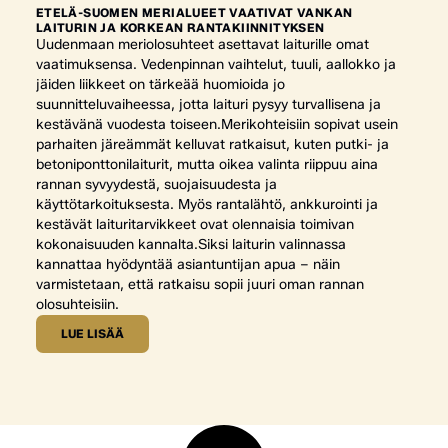
ETELÄ-SUOMEN MERIALUEET VAATIVAT VANKAN
LAITURIN JA KORKEAN RANTAKIINNITYKSEN
Uudenmaan meriolosuhteet asettavat laiturille omat
vaatimuksensa. Vedenpinnan vaihtelut, tuuli, aallokko ja
jäiden liikkeet on tärkeää huomioida jo
suunnitteluvaiheessa, jotta laituri pysyy turvallisena ja
kestävänä vuodesta toiseen.Merikohteisiin sopivat usein
parhaiten järeämmät kelluvat ratkaisut, kuten putki- ja
betoniponttonilaiturit, mutta oikea valinta riippuu aina
rannan syvyydestä, suojaisuudesta ja
käyttötarkoituksesta. Myös rantalähtö, ankkurointi ja
kestävät laituritarvikkeet ovat olennaisia toimivan
kokonaisuuden kannalta.Siksi laiturin valinnassa
kannattaa hyödyntää asiantuntijan apua – näin
varmistetaan, että ratkaisu sopii juuri oman rannan
olosuhteisiin.
LUE LISÄÄ