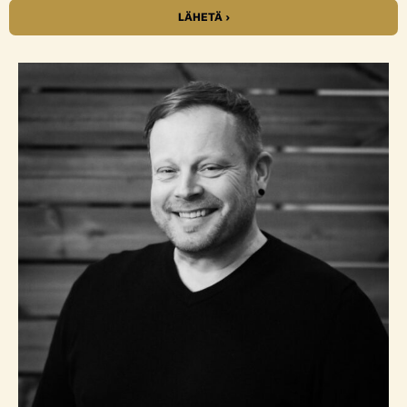
LÄHETÄ ›