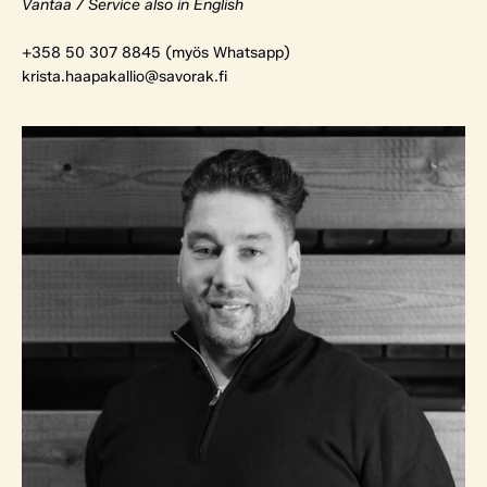
Vantaa / Service also in English
+358 50 307 8845 (myös Whatsapp)
krista.haapakallio@savorak.fi