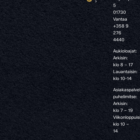
›
5
01730
Vantaa
+358 9
276
4440
Aukioloajat:
Arkisin:
klo 8 – 17
Lauantaisin:
klo 10-14
Asiakaspalve
puhelimitse:
Arkisin:
klo 7 – 19
Viikonloppuis
klo 10 –
14