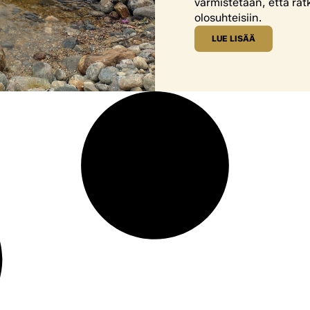
varmistetaan, että rat
olosuhteisiin.
LUE LISÄÄ