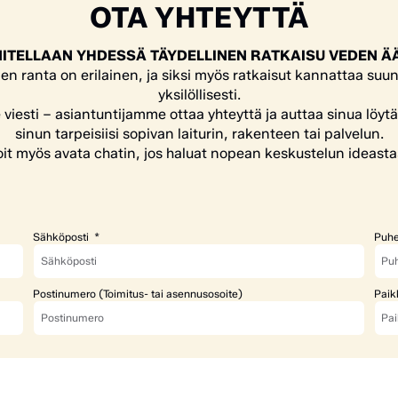
OTA YHTEYTTÄ
ITELLAAN YHDESSÄ TÄYDELLINEN RATKAISU VEDEN Ä
en ranta on erilainen, ja siksi myös ratkaisut kannattaa suun
yksilöllisesti.
e viesti – asiantuntijamme ottaa yhteyttä ja auttaa sinua löyt
sinun tarpeisiisi sopivan laiturin, rakenteen tai palvelun.
it myös avata chatin, jos haluat nopean keskustelun ideasta
Sähköposti
Puhe
Postinumero (Toimitus- tai asennusosoite)
Paik