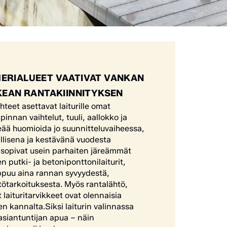
ERIALUEET VAATIVAT VANKAN
KEAN RANTAKIINNITYKSEN
eet asettavat laiturille omat
nnan vaihtelut, tuuli, aallokko ja
keää huomioida jo suunnitteluvaiheessa,
vallisena ja kestävänä vuodesta
n sopivat usein parhaiten järeämmät
en putki- ja betoniponttonilaiturit,
ippuu aina rannan syvyydestä,
tötarkoituksesta. Myös rantalähtö,
 laituritarvikkeet ovat olennaisia
 kannalta.Siksi laiturin valinnassa
siantuntijan apua – näin