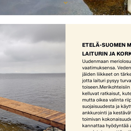
ETELÄ-SUOMEN M
LAITURIN JA KOR
Uudenmaan meriolosuht
vaatimuksensa. Vedenpi
jäiden liikkeet on tär
jotta laituri pysyy tur
toiseen.Merikohteisii
kelluvat ratkaisut, kut
mutta oikea valinta ri
suojaisuudesta ja käyt
ankkurointi ja kestävät
toimivan kokonaisuuden
kannattaa hyödyntää a