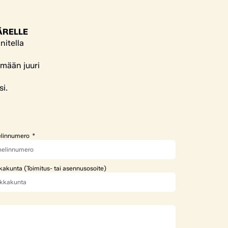
ÄRELLE
nitella
ämään juuri
si.
linnumero
kakunta (Toimitus- tai asennusosoite)