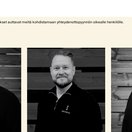
ykset auttavat meitä kohdistamaan yhteydenottopyynnön oikealle henkilölle.