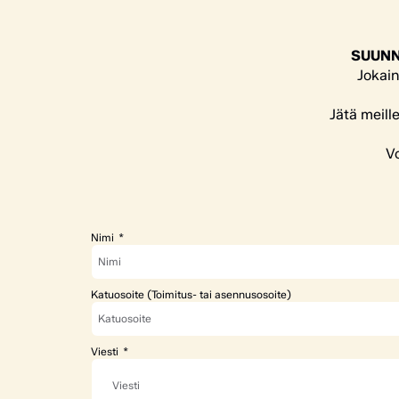
SUUNN
Jokain
Jätä meill
Vo
Nimi
Katuosoite (Toimitus- tai asennusosoite)
Viesti