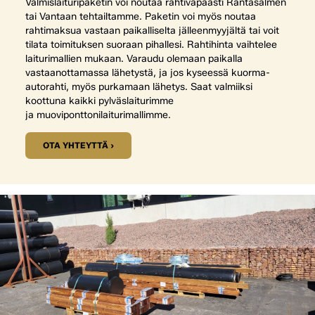
Valmislaituripaketin voi noutaa rahtivapaasti Rantasalmen
tai Vantaan tehtailtamme. Paketin voi myös noutaa
rahtimaksua vastaan paikalliselta jälleenmyyjältä tai voit
tilata toimituksen suoraan pihallesi. Rahtihinta vaihtelee
laiturimallien mukaan. Varaudu olemaan paikalla
vastaanottamassa lähetystä, ja jos kyseessä kuorma-
autorahti, myös purkamaan lähetys. Saat valmiiksi
koottuna kaikki pylväslaiturimme
ja muoviponttonilaiturimallimme.
OTA YHTEYTTÄ ›