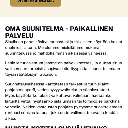
VERKKOKAUPPAAN ›
OMA SUUNITELMA - PAIKALLINEN
PALVELU
Sinulla on paras käsitys rannastasi ja millaiseen käyttöön haluat
unelmiesi laiturin. Me olemme mielellämme mukana
suunnittelussa jo mahdollisimman aikaisessa vaiheessa.
Lähin laituriasiantuntijamme on palveluksessasi, ja auttaa sinua
valitsemaan tarpeisiisi sopivan laiturityypin tai suunnittelemaan
täysin räätälöidyn ratkaisun.
Suunnitteluvaiheessa kartoitetaan tarkasti laiturin sijainti,
pohjan maaperä, veden syvyysvaihtelut ja sääolosuhteet.
Myös käyttötarkoitukset vaikuttavat valintaan: haetaanko
laiturilta vettä, hypitäänkö siitä uimaan tai toimiiko se parkkina
veneelle. Näiden vastausten pohjalta pystymme suosittelemaan
rantaasi sopivaa laituria, joka on turvallinen, tukeva ja kestää
aikaa.