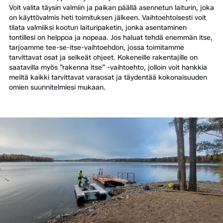
Voit valita täysin valmiin ja paikan päällä asennetun laiturin, joka
on käyttövalmis heti toimituksen jälkeen. Vaihtoehtoisesti voit
tilata valmiiksi kootun laituripaketin, jonka asentaminen
tontillesi on helppoa ja nopeaa. Jos haluat tehdä enemmän itse,
tarjoamme tee-se-itse-vaihtoehdon, jossa toimitamme
tarvittavat osat ja selkeät ohjeet. Kokeneille rakentajille on
saatavilla myös ”rakenna itse” -vaihtoehto, jolloin voit hankkia
meiltä kaikki tarvittavat varaosat ja täydentää kokonaisuuden
omien suunnitelmiesi mukaan.