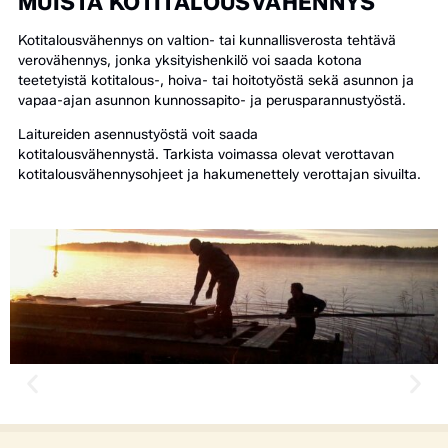
MUISTA KOTITALOUSVÄHENNYS
Kotitalousvähennys on valtion- tai kunnallisverosta tehtävä
verovähennys, jonka yksityishenkilö voi saada kotona
teetetyistä kotitalous-, hoiva- tai hoitotyöstä sekä asunnon ja
vapaa-ajan asunnon kunnossapito- ja perusparannustyöstä.
Laitureiden asennustyöstä voit saada
kotitalousvähennystä. Tarkista voimassa olevat verottavan
kotitalousvähennysohjeet ja hakumenettely verottajan sivuilta.