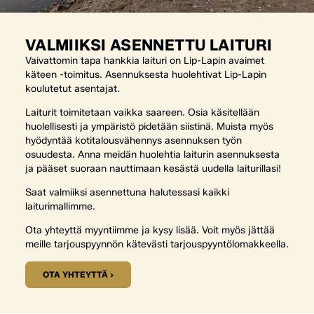
VALMIIKSI ASENNETTU LAITURI
Vaivattomin tapa hankkia laituri on Lip-Lapin avaimet
käteen -toimitus. Asennuksesta huolehtivat Lip-Lapin
koulutetut asentajat.
Laiturit toimitetaan vaikka saareen. Osia käsitellään
huolellisesti ja ympäristö pidetään siistinä. Muista myös
hyödyntää kotitalousvähennys asennuksen työn
osuudesta. Anna meidän huolehtia laiturin asennuksesta
ja pääset suoraan nauttimaan kesästä uudella laiturillasi!
Saat valmiiksi asennettuna halutessasi kaikki
laiturimallimme.
Ota yhteyttä myyntiimme ja kysy lisää. Voit myös jättää
meille tarjouspyynnön kätevästi tarjouspyyntölomakkeella.
OTA YHTEYTTÄ ›