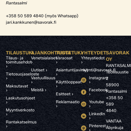
Rantasalmi
+358 50 589 4840 (myös Whatsapp)
jari.kankkunen@savorak.fi
TILAUSTUKI
AJANKOHTAISTA
TUOTETUKI
YHTEYDET
SAVORAK
Tilaus- ja
Venetsialaiset
Varaosat
Yhteystiedot
OY
toimitusehdot
›
›
›
RANTASALM
›
Uutiset ›
Asiantuntijavinkit
myynti@savorak.fi
Teollisuustie
Tietosuojaseloste
›
Vastuullisuus
Instagram
›
2
›
Käyttöoppaat
›
58900
Maksutavat
›
Meistä ›
Facebook
›
Rantasalmi
Esitteet ›
›
+358 50
Laskutusohjeet
Reklamaatio
Youtube
›
589
›
›
Myyntiverkosto
4840
LinkedIn
›
›
VANTAA
Rantakatselmus
Pinterest
›
Åbynkuja
›