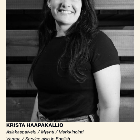
KRISTA HAAPAKALLIO
Asiakaspalvelu / Myynti / Markkinointi
Vantaa / Service also in English