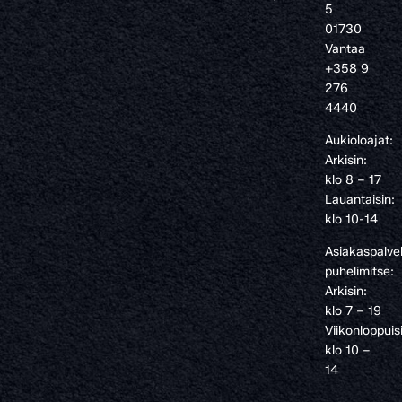
5
01730
Vantaa
+358 9
276
4440
Aukioloajat:
Arkisin:
klo 8 – 17
Lauantaisin:
klo 10-14
Asiakaspalve
puhelimitse:
Arkisin:
klo 7 – 19
Viikonloppuis
klo 10 –
14