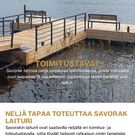
TOIMITUSTAVAT
Savorak tarjoaa neljä joustavaa toimitustapaa, joista voit valita
juuri tarpeisiisi ja osaamiseesi sopivimman tavan hankkia uusi
laituri.
NELJÄ TAPAA TOTEUTTAA SAVORAK
LAITURI
Savorakin laiturit ovat saatavilla neljällä eri toimitus- ja
toteutustavalla, jotta löydät helposti ratkaisun omiin tarpeisiisi.