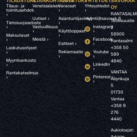
TILAUSTUKI
AJANKOHTAISTA
TUOTETUKI
YHTEYDET
SAVORAK
Tilaus- ja
Venetsialaiset
Varaosat
Yhteystiedot
OY
toimitusehdot
›
›
›
RANTASALM
›
Uutiset ›
Asiantuntijavinkit
myynti@savorak.fi
Teollisuustie
Tietosuojaseloste
›
Vastuullisuus
Instagram
›
2
›
Käyttöoppaat
›
58900
Maksutavat
›
Meistä ›
Facebook
›
Rantasalmi
Esitteet ›
›
+358 50
Laskutusohjeet
Reklamaatio
Youtube
›
589
›
›
Myyntiverkosto
4840
LinkedIn
›
›
VANTAA
Rantakatselmus
Pinterest
›
Åbynkuja
›
5
01730
Vantaa
+358 9
276
4440
Aukioloajat:
Arkisin: