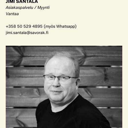
JIMI SANTALA
Asiakaspalvelu / Myynti
Vantaa
+358 50 529 4895 (myös Whatsapp)
jimi.santala@savorak.fi