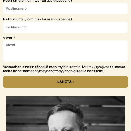
Postinumero (Toimitus- tai asennusosoite)
Paikkakunta (Toimitus- tai asennusosoite)
Viesti
Vastaathan ainakin tähdellä merkittyihin kohtiin. Muut kysymykset auttavat
meitä kohdistamaan yhteydenottopyynnön oikealle henkilölle.
LÄHETÄ ›