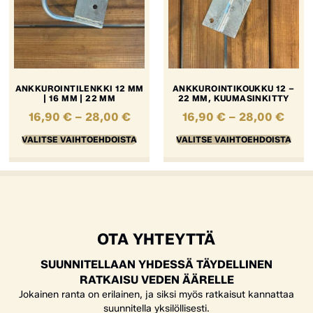
ANKKUROINTILENKKI 12 MM
ANKKUROINTIKOUKKU 12 –
| 16 MM | 22 MM
22 MM, KUUMASINKITTY
16,90
€
–
28,00
€
16,90
€
–
28,00
€
VALITSE VAIHTOEHDOISTA
VALITSE VAIHTOEHDOISTA
OTA YHTEYTTÄ
SUUNNITELLAAN YHDESSÄ TÄYDELLINEN
RATKAISU VEDEN ÄÄRELLE
Jokainen ranta on erilainen, ja siksi myös ratkaisut kannattaa
suunnitella yksilöllisesti.