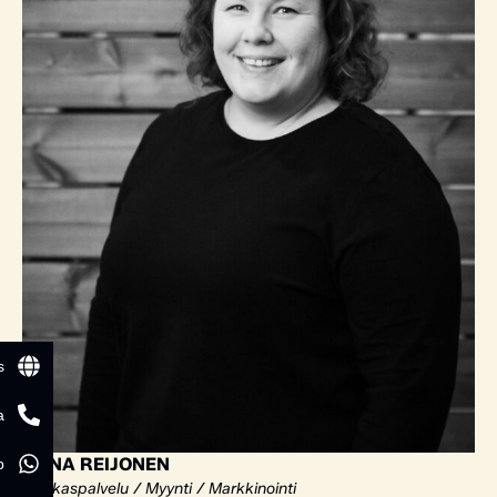
s
a
ELINA REIJONEN
p
Asiakaspalvelu / Myynti / Markkinointi