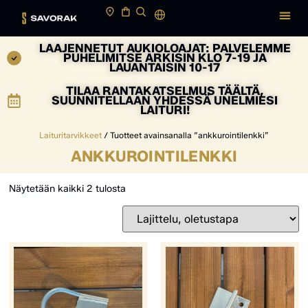
LAAJENNETUT AUKIOLOAJAT: PALVELEMME
PUHELIMITSE ARKISIN KLO 7-19 JA
LAUANTAISIN 10-17
TILAA RANTAKATSELMUS TÄÄLTÄ,
SUUNNITELLAAN YHDESSÄ UNELMIESI
LAITURI!
Laituritarvikkeet
/ Tuotteet avainsanalla “ankkurointilenkki”
ANKKUROINTILENKKI
Näytetään kaikki 2 tulosta