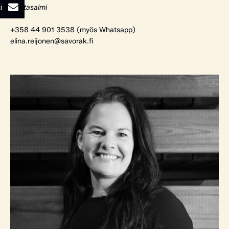
i
Rantasalmi
+358 44 901 3538 (myös Whatsapp)
elina.reijonen@savorak.fi