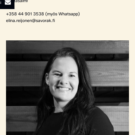
Rantasalmi
i
+358 44 901 3538 (myös Whatsapp)
elina.reijonen@savorak.fi