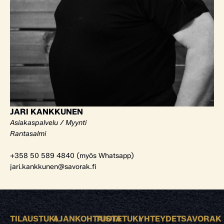
JARI KANKKUNEN
Asiakaspalvelu / Myynti
Rantasalmi
+358 50 589 4840 (myös Whatsapp)
jari.kankkunen@savorak.fi
TILAUSTUKI
AJANKOHTAISTA
TUOTETUKI
YHTEYDET
SAVORAK