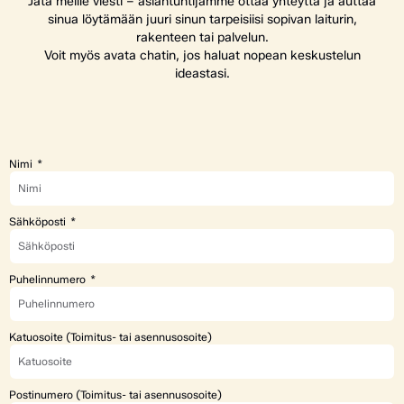
Jätä meille viesti – asiantuntijamme ottaa yhteyttä ja auttaa
sinua löytämään juuri sinun tarpeisiisi sopivan laiturin,
rakenteen tai palvelun.
Voit myös avata chatin, jos haluat nopean keskustelun
ideastasi.
Nimi
Sähköposti
Puhelinnumero
Katuosoite (Toimitus- tai asennusosoite)
Postinumero (Toimitus- tai asennusosoite)