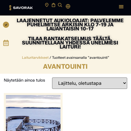
LAAJENNETUT AUKIOLOAJAT: PALVELEMME
PUHELIMITSE ARKISIN KLO 7-19 JA
LAUANTAISIN 10-17
TILAA RANTAKATSELMUS TÄÄLTÄ,
SUUNNITELLAAN YHDESSÄ UNELMIESI
LAITURI!
Laituritarvikkeet
/ Tuotteet avainsanalla “avantouinti”
AVANTOUINTI
Näytetään ainoa tulos