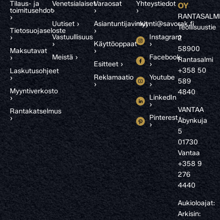
Tilaus- ja
Venetsialaiset
Varaosat
Yhteystiedot
OY
toimitusehdot
›
›
›
RANTASALM
›
Uutiset ›
Asiantuntijavinkit
myynti@savorak.fi
Teollisuustie
Tietosuojaseloste
›
Vastuullisuus
Instagram
›
2
›
Käyttöoppaat
›
58900
Maksutavat
›
Meistä ›
Facebook
›
Rantasalmi
Esitteet ›
›
+358 50
Laskutusohjeet
Reklamaatio
Youtube
›
589
›
›
Myyntiverkosto
4840
LinkedIn
›
›
VANTAA
Rantakatselmus
Pinterest
›
Åbynkuja
›
5
01730
Vantaa
+358 9
276
4440
Aukioloajat:
Arkisin: