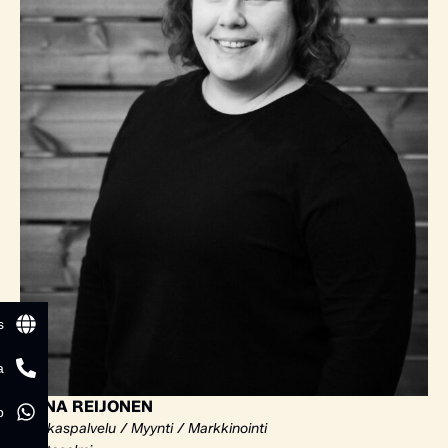
s
a
ELINA REIJONEN
p
Asiakaspalvelu / Myynti / Markkinointi