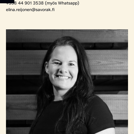
+358 44 901 3538 (myös Whatsapp)
elina.reijonen@savorak.fi