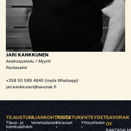
JARI KANKKUNEN
Asiakaspalvelu / Myynti
Rantasalmi
+358 50 589 4840 (myös Whatsapp)
jari.kankkunen@savorak.fi
TILAUSTUKI
AJANKOHTAISTA
TUOTETUKI
YHTEYDET
SAVORAK
Tilaus- ja
Venetsialaiset
Varaosat
Yhteystiedot
OY
toimitusehdot
›
›
›
RANTASALM
›