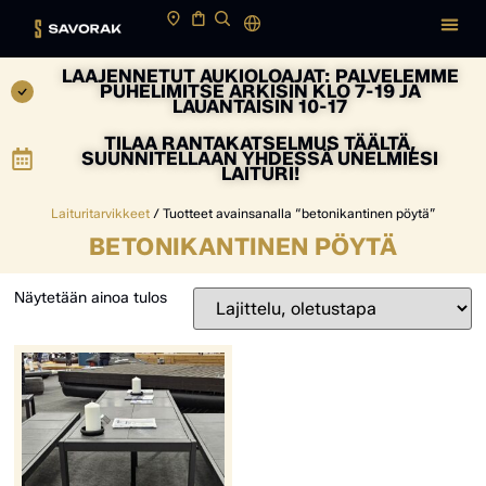
LAAJENNETUT AUKIOLOAJAT: PALVELEMME
PUHELIMITSE ARKISIN KLO 7-19 JA
LAUANTAISIN 10-17
TILAA RANTAKATSELMUS TÄÄLTÄ,
SUUNNITELLAAN YHDESSÄ UNELMIESI
LAITURI!
Laituritarvikkeet
/ Tuotteet avainsanalla “betonikantinen pöytä”
BETONIKANTINEN PÖYTÄ
Näytetään ainoa tulos