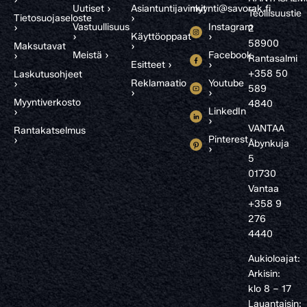
Uutiset ›
Asiantuntijavinkit
myynti@savorak.fi
Teollisuustie
Tietosuojaseloste
›
Vastuullisuus
Instagram
›
2
›
Käyttöoppaat
›
58900
Maksutavat
›
Meistä ›
Facebook
›
Rantasalmi
Esitteet ›
›
+358 50
Laskutusohjeet
Reklamaatio
Youtube
›
589
›
›
Myyntiverkosto
4840
LinkedIn
›
›
VANTAA
Rantakatselmus
Pinterest
›
Åbynkuja
›
5
01730
Vantaa
+358 9
276
4440
Aukioloajat:
Arkisin:
klo 8 – 17
Lauantaisin: