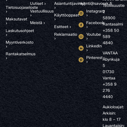
Uutiset ›
Asiantuntijavinkit
myynti@savorak.fi
Teollisuustie
Tietosuojaseloste
›
Vastuullisuus
Instagram
›
2
›
Käyttöoppaat
›
58900
Maksutavat
›
Meistä ›
Facebook
›
Rantasalmi
Esitteet ›
›
+358 50
Laskutusohjeet
Reklamaatio
Youtube
›
589
›
›
Myyntiverkosto
4840
LinkedIn
›
›
VANTAA
Rantakatselmus
Pinterest
›
Åbynkuja
›
5
01730
Vantaa
+358 9
276
4440
Aukioloajat:
Arkisin:
klo 8 – 17
Lauantaisin: