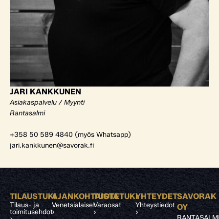
JARI KANKKUNEN
Asiakaspalvelu / Myynti
Rantasalmi
+358 50 589 4840 (myös Whatsapp)
jari.kankkunen@savorak.fi
TILAUSTUKI
AJANKOHTAISTA
TUOTETUKI
YHTEYDET
SAVORAK
Tilaus- ja
Venetsialaiset
Varaosat
Yhteystiedot
OY
toimitusehdot
›
›
›
RANTASALM
›