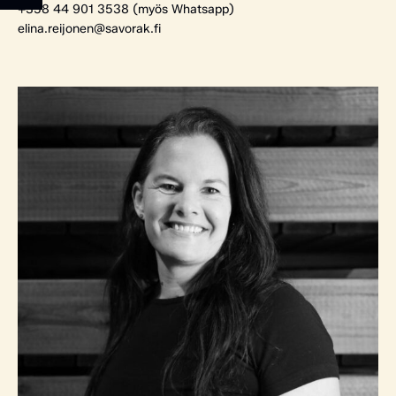
+358 44 901 3538 (myös Whatsapp)
elina.reijonen@savorak.fi