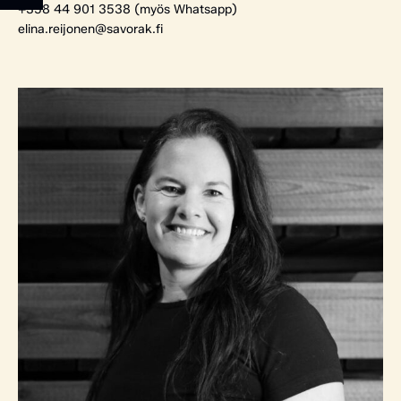
+358 44 901 3538 (myös Whatsapp)
elina.reijonen@savorak.fi