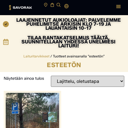
LAAJENNETUT AUKIOLOAJAT: PALVELEMME
PUHELIMITSE ARKISIN KLO 7-19 JA
LAUANTAISIN 10-17
TILAA RANTAKATSELMUS TÄÄLTÄ,
SUUNNITELLAAN YHDESSÄ UNELMIESI
LAITURI!
Laituritarvikkeet
/ Tuotteet avainsanalla “esteetön”
ESTEETÖN
Näytetään ainoa tulos