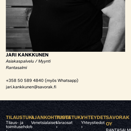
JARI KANKKUNEN
Asiakaspalvelu / Myynti
Rantasalmi
+358 50 589 4840 (myös Whatsapp)
jari.kankkunen@savorak.fi
TILAUSTUKI
AJANKOHTAISTA
TUOTETUKI
YHTEYDET
SAVORAK
Tilaus- ja
Venetsialaiset
Varaosat
Yhteystiedot
OY
toimitusehdot
›
›
›
RANTASALM
›