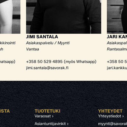
JIMI SANTALA
JARI K
kkinointi
Asiakaspalvelu / Myynti
Asiakaspal
sh
Vantaa
Rantasalm
atsapp)
+358 50 529 4895 (myös Whatsapp)
+358 50 5
jimi.santala@savorak.fi
jari.kankk
ISTA
TUOTETUKI
YHTEYDET
Varaosat ›
Yhteystiedot ›
Asiantuntijavinkit ›
myynti@savorak