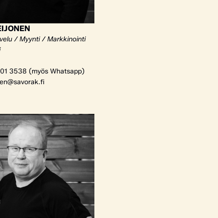
EIJONEN
elu / Myynti / Markkinointi
i
01 3538 (myös Whatsapp)
nen@savorak.fi