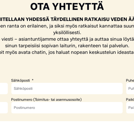
OTA YHTEYTTÄ
ITELLAAN YHDESSÄ TÄYDELLINEN RATKAISU VEDEN Ä
en ranta on erilainen, ja siksi myös ratkaisut kannattaa suun
yksilöllisesti.
e viesti – asiantuntijamme ottaa yhteyttä ja auttaa sinua löyt
sinun tarpeisiisi sopivan laiturin, rakenteen tai palvelun.
it myös avata chatin, jos haluat nopean keskustelun ideasta
Sähköposti
Puhe
Postinumero (Toimitus- tai asennusosoite)
Paik