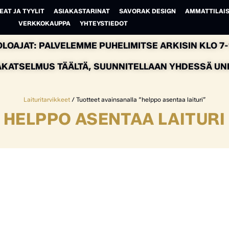
EAT JA TYYLIT
ASIAKASTARINAT
SAVORAK DESIGN
AMMATTILAIS
VERKKOKAUPPA
YHTEYSTIEDOT
LOAJAT: PALVELEMME PUHELIMITSE ARKISIN KLO 7-1
AKATSELMUS TÄÄLTÄ, SUUNNITELLAAN YHDESSÄ UNEL
Laituritarvikkeet
/ Tuotteet avainsanalla “helppo asentaa laituri”
HELPPO ASENTAA LAITURI