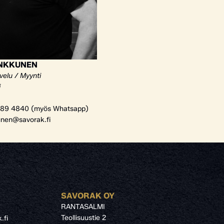
ANKKUNEN
velu / Myynti
i
89 4840 (myös Whatsapp)
unen@savorak.fi
SAVORAK OY
RANTASALMI
Teollisuustie 2
.fi