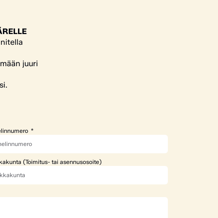
ÄRELLE
nitella
ämään juuri
si.
linnumero
kakunta (Toimitus- tai asennusosoite)