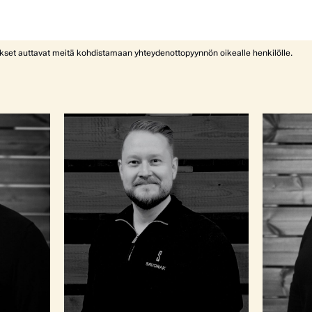
ykset auttavat meitä kohdistamaan yhteydenottopyynnön oikealle henkilölle.