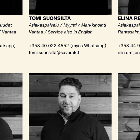
TOMI SUONSILTA
ELINA R
kuudet
Asiakaspalvelu / Myynti / Markkinointi
Asiakaspalv
/ Vantaa
Vantaa / Service also in English
Rantasalm
atsapp)
+358 40 022 4552 (myös Whatsapp)
+358 44 9
tomi.suonsilta@savorak.fi
elina.reijo