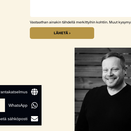
Vastaathan ainakin tähdellä merkittyihin kohtiin. Muut kysym
LÄHETÄ ›
 rantakatselmus
WhatsApp
etä sähköposti