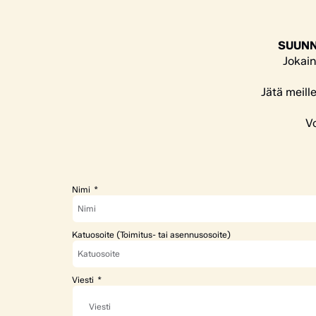
SUUNN
Jokain
Jätä meill
Vo
Nimi
Katuosoite (Toimitus- tai asennusosoite)
Viesti