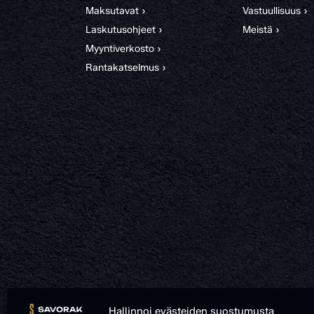
Maksutavat ›
Vastuullisuus ›
Laskutusohjeet ›
Meistä ›
Myyntiverkosto ›
Rantakatselmus ›
Hallinnoi evästeiden suostumusta