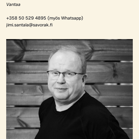
Vantaa
+358 50 529 4895 (myös Whatsapp)
jimi.santala@savorak.fi