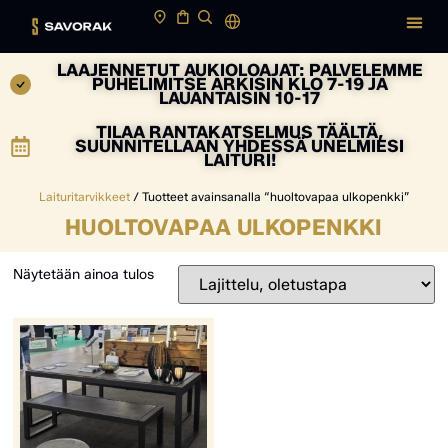
LAAJENNETUT AUKIOLOAJAT: PALVELEMME
PUHELIMITSE ARKISIN KLO 7-19 JA
LAUANTAISIN 10-17
TILAA RANTAKATSELMUS TÄÄLTÄ,
SUUNNITELLAAN YHDESSÄ UNELMIESI
LAITURI!
Laituritarvikkeet
/ Tuotteet avainsanalla “huoltovapaa ulkopenkki”
HUOLTOVAPAA ULKOPENKKI
Näytetään ainoa tulos