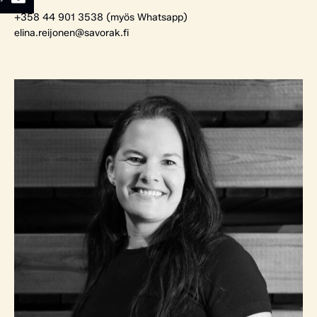
+358 44 901 3538 (myös Whatsapp)
elina.reijonen@savorak.fi