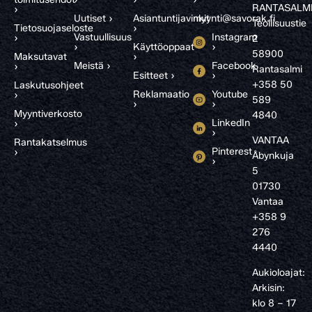
RANTASALM
›
Uutiset ›
Asiantuntijavinkit
myynti@savorak.fi
Teollisuustie
Tietosuojaseloste
›
Vastuullisuus
Instagram
›
2
›
Käyttöoppaat
›
58900
Maksutavat
›
Meistä ›
Facebook
›
Rantasalmi
Esitteet ›
›
+358 50
Laskutusohjeet
Reklamaatio
Youtube
›
589
›
›
Myyntiverkosto
4840
LinkedIn
›
›
VANTAA
Rantakatselmus
Pinterest
›
Åbynkuja
›
5
01730
Vantaa
+358 9
276
4440
Aukioloajat:
Arkisin:
klo 8 – 17