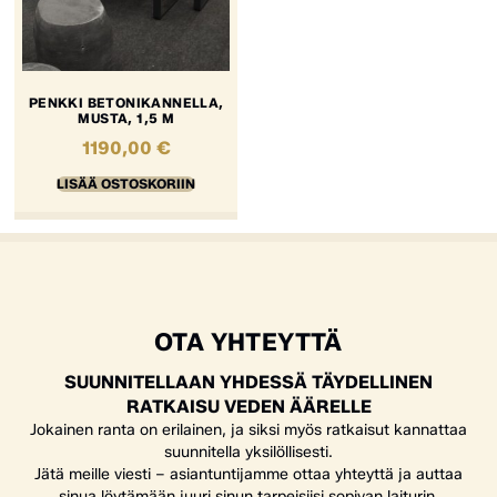
PENKKI BETONIKANNELLA,
MUSTA, 1,5 M
1190,00
€
LISÄÄ OSTOSKORIIN
OTA YHTEYTTÄ
SUUNNITELLAAN YHDESSÄ TÄYDELLINEN
RATKAISU VEDEN ÄÄRELLE
Jokainen ranta on erilainen, ja siksi myös ratkaisut kannattaa
suunnitella yksilöllisesti.
Jätä meille viesti – asiantuntijamme ottaa yhteyttä ja auttaa
sinua löytämään juuri sinun tarpeisiisi sopivan laiturin,