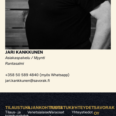
JARI KANKKUNEN
Asiakaspalvelu / Myynti
Rantasalmi
+358 50 589 4840 (myös Whatsapp)
jari.kankkunen@savorak.fi
TILAUSTUKI
AJANKOHTAISTA
TUOTETUKI
YHTEYDET
SAVORAK
Tilaus- ja
Venetsialaiset
Varaosat
Yhteystiedot
OY
toimitusehdot
›
›
›