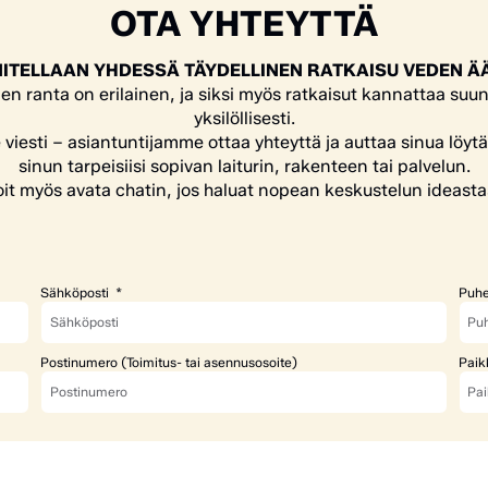
OTA YHTEYTTÄ
ITELLAAN YHDESSÄ TÄYDELLINEN RATKAISU VEDEN Ä
en ranta on erilainen, ja siksi myös ratkaisut kannattaa suun
yksilöllisesti.
e viesti – asiantuntijamme ottaa yhteyttä ja auttaa sinua löyt
sinun tarpeisiisi sopivan laiturin, rakenteen tai palvelun.
it myös avata chatin, jos haluat nopean keskustelun ideasta
Sähköposti
Puhe
Postinumero (Toimitus- tai asennusosoite)
Paik