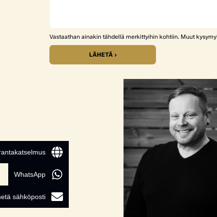
Vastaathan ainakin tähdellä merkittyihin kohtiin. Muut kysym
LÄHETÄ ›
 rantakatselmus
WhatsApp
etä sähköposti