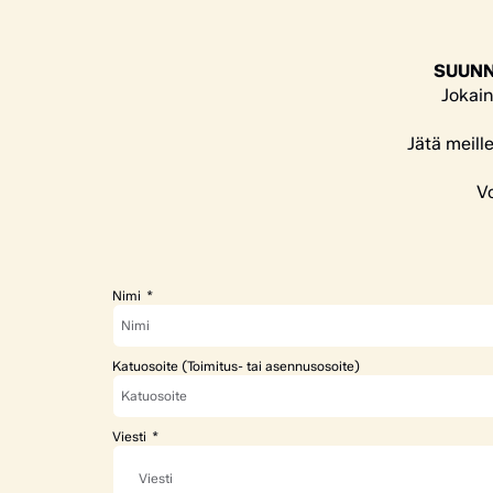
SUUNN
Jokain
Jätä meill
Vo
Nimi
Katuosoite (Toimitus- tai asennusosoite)
Viesti