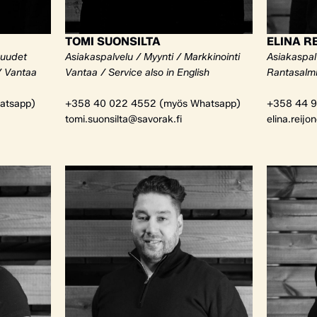
TOMI SUONSILTA
ELINA R
kuudet
Asiakaspalvelu / Myynti / Markkinointi
Asiakaspalv
/ Vantaa
Vantaa / Service also in English
Rantasalm
atsapp)
+358 40 022 4552 (myös Whatsapp)
+358 44 9
tomi.suonsilta@savorak.fi
elina.reijo