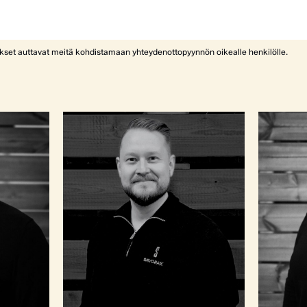
ykset auttavat meitä kohdistamaan yhteydenottopyynnön oikealle henkilölle.