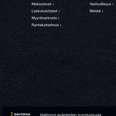
Maksutavat ›
Vastuullisuus ›
Laskutusohjeet ›
Meistä ›
Myyntiverkosto ›
Rantakatselmus ›
Hallinnoi evästeiden suostumusta