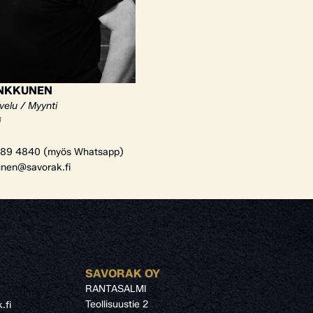
ANKKUNEN
velu / Myynti
i
89 4840 (myös Whatsapp)
unen@savorak.fi
SAVORAK OY
RANTASALMI
Teollisuustie 2
.fi