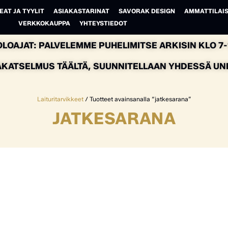
EAT JA TYYLIT
ASIAKASTARINAT
SAVORAK DESIGN
AMMATTILAIS
VERKKOKAUPPA
YHTEYSTIEDOT
LOAJAT: PALVELEMME PUHELIMITSE ARKISIN KLO 7-1
AKATSELMUS TÄÄLTÄ, SUUNNITELLAAN YHDESSÄ UNEL
Laituritarvikkeet
/ Tuotteet avainsanalla “jatkesarana”
JATKESARANA