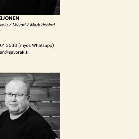
EIJONEN
elu / Myynti / Markkinointi
i
01 3538 (myös Whatsapp)
nen@savorak.fi