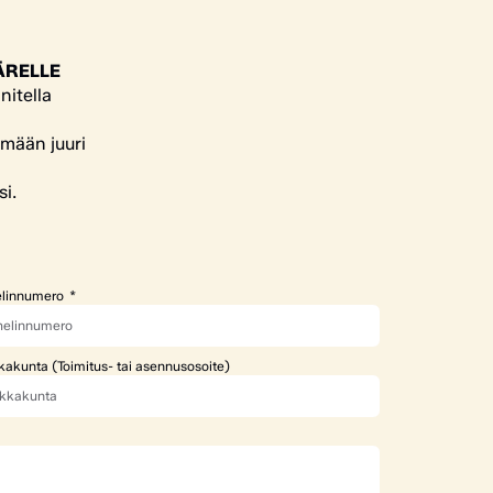
ÄRELLE
nitella
ämään juuri
si.
linnumero
kakunta (Toimitus- tai asennusosoite)