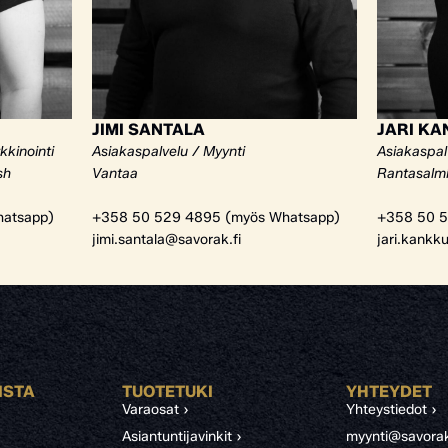
JIMI SANTALA
JARI K
kkinointi
Asiakaspalvelu / Myynti
Asiakaspal
sh
Vantaa
Rantasalm
atsapp)
+358 50 529 4895 (myös Whatsapp)
+358 50 5
jimi.santala@savorak.fi
jari.kankk
ISTA
TUOTETUKI
YHTEYDET
Varaosat ›
Yhteystiedot ›
Asiantuntijavinkit ›
myynti@savorak