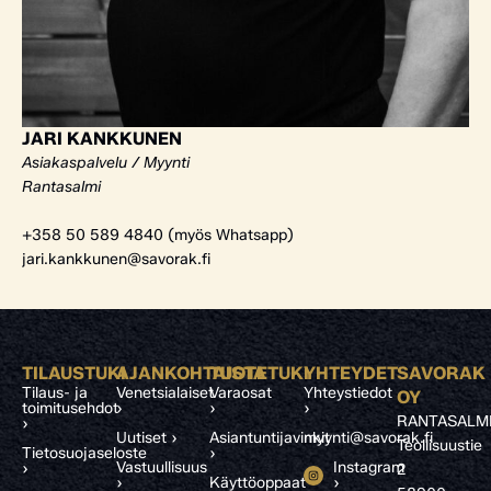
JARI KANKKUNEN
Asiakaspalvelu / Myynti
Rantasalmi
+358 50 589 4840 (myös Whatsapp)
jari.kankkunen@savorak.fi
TILAUSTUKI
AJANKOHTAISTA
TUOTETUKI
YHTEYDET
SAVORAK
Tilaus- ja
Venetsialaiset
Varaosat
Yhteystiedot
OY
toimitusehdot
›
›
›
RANTASALM
›
Uutiset ›
Asiantuntijavinkit
myynti@savorak.fi
Teollisuustie
Tietosuojaseloste
›
Vastuullisuus
Instagram
›
2
›
Käyttöoppaat
›