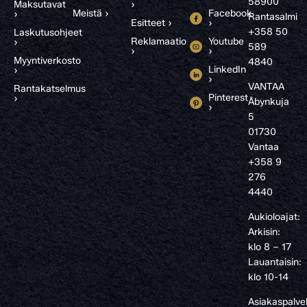
58900
Maksutavat
›
Meistä ›
Facebook
›
Rantasalmi
Esitteet ›
›
+358 50
Laskutusohjeet
Reklamaatio
Youtube
›
589
›
›
Myyntiverkosto
4840
LinkedIn
›
›
VANTAA
Rantakatselmus
Pinterest
›
Åbynkuja
›
5
01730
Vantaa
+358 9
276
4440
Aukioloajat:
Arkisin:
klo 8 – 17
Lauantaisin:
klo 10-14
Asiakaspalve