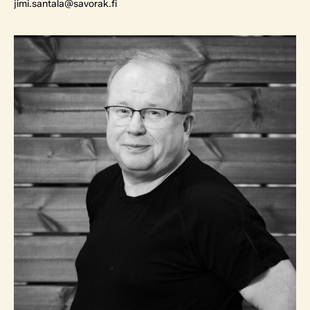
jimi.santala@savorak.fi