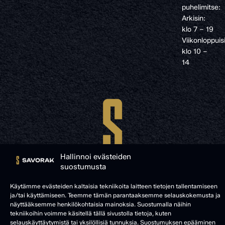
puhelimitse:
Arkisin:
klo 7 – 19
Viikonloppuis
klo 10 –
14
Hallinnoi evästeiden
suostumusta
Käytämme evästeiden kaltaisia tekniikoita laitteen tietojen tallentamiseen
ja/tai käyttämiseen. Teemme tämän parantaaksemme selauskokemusta ja
näyttääksemme henkilökohtaisia mainoksia. Suostumalla näihin
© SAVORAK 2025
tekniikoihin voimme käsitellä tällä sivustolla tietoja, kuten
selauskäyttäytymistä tai yksilöllisiä tunnuksia. Suostumuksen epääminen