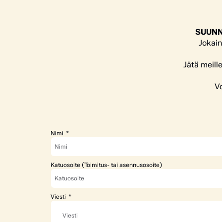
SUUNN
Jokain
Jätä meill
Vo
Nimi
Katuosoite (Toimitus- tai asennusosoite)
Viesti