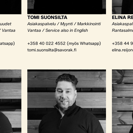
TOMI SUONSILTA
ELINA R
kuudet
Asiakaspalvelu / Myynti / Markkinointi
Asiakaspalv
/ Vantaa
Vantaa / Service also in English
Rantasalm
atsapp)
+358 40 022 4552 (myös Whatsapp)
+358 44 9
tomi.suonsilta@savorak.fi
elina.reijo