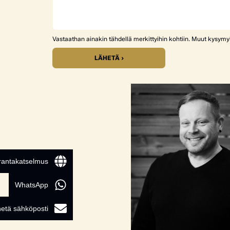
Vastaathan ainakin tähdellä merkittyihin kohtiin. Muut kysym
LÄHETÄ ›
 rantakatselmus
WhatsApp
etä sähköposti