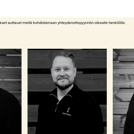
ykset auttavat meitä kohdistamaan yhteydenottopyynnön oikealle henkilölle.