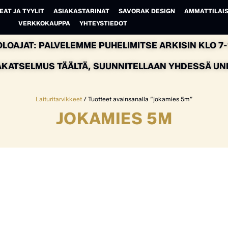
EAT JA TYYLIT
ASIAKASTARINAT
SAVORAK DESIGN
AMMATTILAIS
VERKKOKAUPPA
YHTEYSTIEDOT
LOAJAT: PALVELEMME PUHELIMITSE ARKISIN KLO 7-1
AKATSELMUS TÄÄLTÄ, SUUNNITELLAAN YHDESSÄ UNEL
Laituritarvikkeet
/ Tuotteet avainsanalla “jokamies 5m”
JOKAMIES 5M