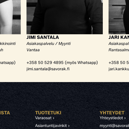
JIMI SANTALA
JARI K
kkinointi
Asiakaspalvelu / Myynti
Asiakaspal
sh
Vantaa
Rantasalm
atsapp)
+358 50 529 4895 (myös Whatsapp)
+358 50 5
jimi.santala@savorak.fi
jari.kankk
ISTA
TUOTETUKI
YHTEYDET
Varaosat ›
Yhteystiedot ›
Asiantuntijavinkit ›
myynti@savorak