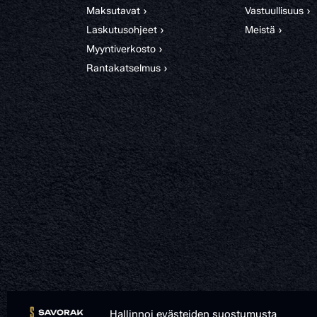
Maksutavat ›
Vastuullisuus ›
Laskutusohjeet ›
Meistä ›
Myyntiverkosto ›
Rantakatselmus ›
Hallinnoi evästeiden suostumusta