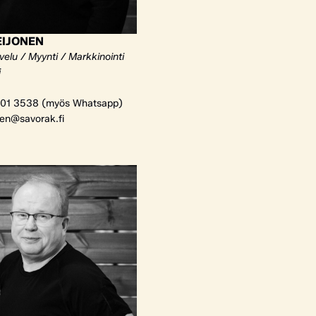
EIJONEN
elu / Myynti / Markkinointi
i
01 3538 (myös Whatsapp)
nen@savorak.fi