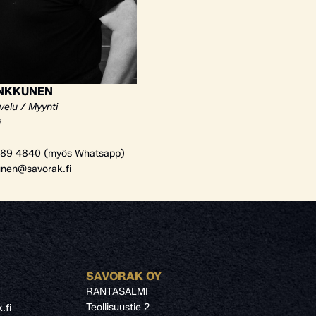
ANKKUNEN
velu / Myynti
i
89 4840 (myös Whatsapp)
unen@savorak.fi
SAVORAK OY
RANTASALMI
Teollisuustie 2
.fi