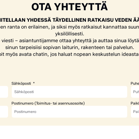
OTA YHTEYTTÄ
ITELLAAN YHDESSÄ TÄYDELLINEN RATKAISU VEDEN Ä
en ranta on erilainen, ja siksi myös ratkaisut kannattaa suun
yksilöllisesti.
e viesti – asiantuntijamme ottaa yhteyttä ja auttaa sinua löyt
sinun tarpeisiisi sopivan laiturin, rakenteen tai palvelun.
it myös avata chatin, jos haluat nopean keskustelun ideasta
Sähköposti
Puhe
Postinumero (Toimitus- tai asennusosoite)
Paik