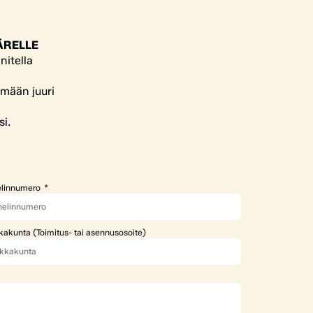
ÄRELLE
nitella
ämään juuri
si.
linnumero
kakunta (Toimitus- tai asennusosoite)