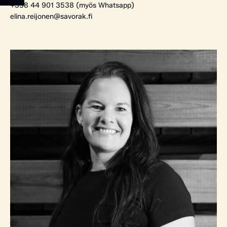
+358 44 901 3538 (myös Whatsapp)
elina.reijonen@savorak.fi