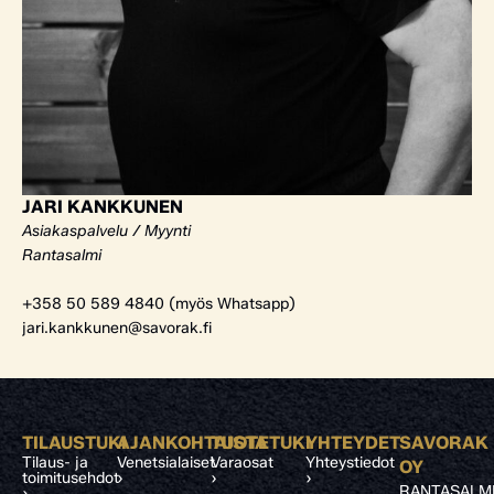
JARI KANKKUNEN
Asiakaspalvelu / Myynti
Rantasalmi
+358 50 589 4840 (myös Whatsapp)
jari.kankkunen@savorak.fi
TILAUSTUKI
AJANKOHTAISTA
TUOTETUKI
YHTEYDET
SAVORAK
Tilaus- ja
Venetsialaiset
Varaosat
Yhteystiedot
OY
toimitusehdot
›
›
›
RANTASALM
›