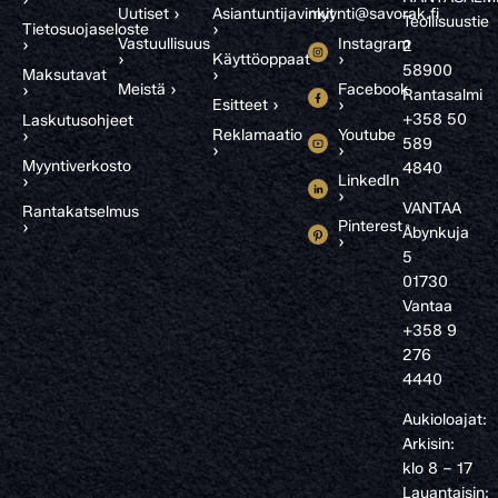
Uutiset ›
Asiantuntijavinkit
myynti@savorak.fi
Teollisuustie
Tietosuojaseloste
›
Vastuullisuus
Instagram
›
2
›
Käyttöoppaat
›
58900
Maksutavat
›
Meistä ›
Facebook
›
Rantasalmi
Esitteet ›
›
+358 50
Laskutusohjeet
Reklamaatio
Youtube
›
589
›
›
Myyntiverkosto
4840
LinkedIn
›
›
VANTAA
Rantakatselmus
Pinterest
›
Åbynkuja
›
5
01730
Vantaa
+358 9
276
4440
Aukioloajat:
Arkisin:
klo 8 – 17
Lauantaisin: