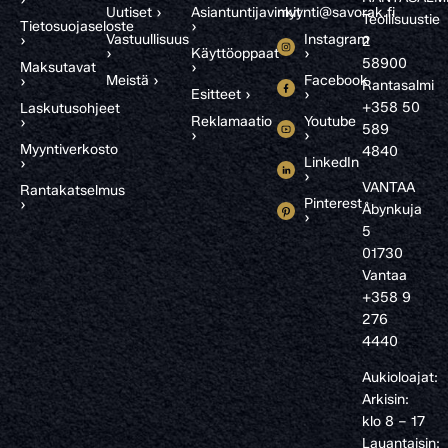
Uutiset ›
Asiantuntijavinkit
myynti@savorak.fi
Teollisuustie
Tietosuojaseloste
›
Vastuullisuus
Instagram
›
2
›
Käyttöoppaat
›
58900
Maksutavat
›
Meistä ›
Facebook
›
Rantasalmi
Esitteet ›
›
+358 50
Laskutusohjeet
Reklamaatio
Youtube
›
589
›
›
Myyntiverkosto
4840
LinkedIn
›
›
VANTAA
Rantakatselmus
Pinterest
›
Åbynkuja
›
5
01730
Vantaa
+358 9
276
4440
Aukioloajat:
Arkisin:
klo 8 – 17
Lauantaisin: