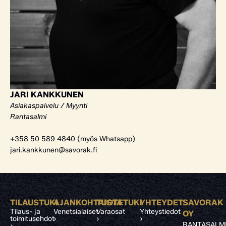
JARI KANKKUNEN
Asiakaspalvelu / Myynti
Rantasalmi
+358 50 589 4840 (myös Whatsapp)
jari.kankkunen@savorak.fi
TILAUSTUKI
AJANKOHTAISTA
TUOTETUKI
YHTEYDET
SAVORAK
Tilaus- ja
Venetsialaiset
Varaosat
Yhteystiedot
OY
toimitusehdot
›
›
›
RANTASALM
›