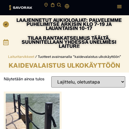
LAAJENNETUT AUKIOLOAJAT: PALVELEMME
PUHELIMITSE ARKISIN KLO 7-19 JA
LAUANTAISIN 10-17
TILAA RANTAKATSELMUS TÄÄLTÄ,
SUUNNITELLAAN YHDESSÄ UNELMIESI
LAITURI!
Laituritarvikkeet
/ Tuotteet avainsanalla “kaidevalaistus ulkokäyttöön”
KAIDEVALAISTUS ULKOKÄYTTÖÖN
Näytetään ainoa tulos