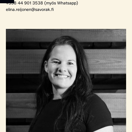
+358 44 901 3538 (myös Whatsapp)
elina.reijonen@savorak.fi