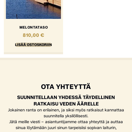
MELONTATASO
810,00
€
LISÄÄ OSTOSKORIIN
OTA YHTEYTTÄ
SUUNNITELLAAN YHDESSÄ TÄYDELLINEN
RATKAISU VEDEN ÄÄRELLE
Jokainen ranta on erilainen, ja siksi myös ratkaisut kannattaa
suunnitella yksilöllisesti.
Jätä meille viesti – asiantuntijamme ottaa yhteyttä ja auttaa
sinua löytämään juuri sinun tarpeisiisi sopivan laiturin,