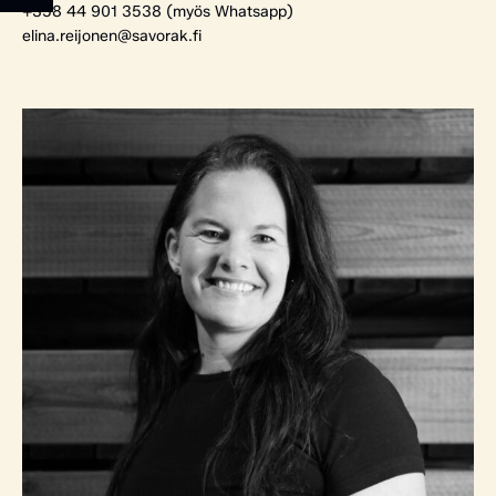
+358 44 901 3538 (myös Whatsapp)
elina.reijonen@savorak.fi