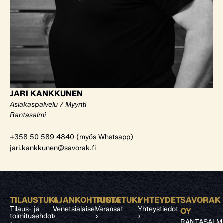
JARI KANKKUNEN
Asiakaspalvelu / Myynti
Rantasalmi
+358 50 589 4840 (myös Whatsapp)
jari.kankkunen@savorak.fi
TILAUSTUKI
AJANKOHTAISTA
TUOTETUKI
YHTEYDET
SAVORAK
Tilaus- ja
Venetsialaiset
Varaosat
Yhteystiedot
OY
toimitusehdot
›
›
›
RANTASALM
›