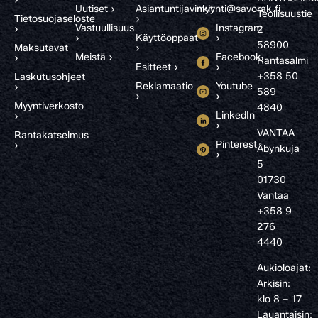
Uutiset ›
Asiantuntijavinkit
myynti@savorak.fi
Teollisuustie
Tietosuojaseloste
›
Vastuullisuus
Instagram
›
2
›
Käyttöoppaat
›
58900
Maksutavat
›
Meistä ›
Facebook
›
Rantasalmi
Esitteet ›
›
+358 50
Laskutusohjeet
Reklamaatio
Youtube
›
589
›
›
Myyntiverkosto
4840
LinkedIn
›
›
VANTAA
Rantakatselmus
Pinterest
›
Åbynkuja
›
5
01730
Vantaa
+358 9
276
4440
Aukioloajat:
Arkisin:
klo 8 – 17
Lauantaisin: