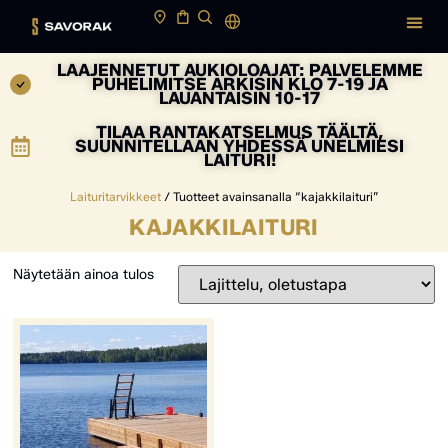
LAAJENNETUT AUKIOLOAJAT: PALVELEMME
PUHELIMITSE ARKISIN KLO 7-19 JA
LAUANTAISIN 10-17
TILAA RANTAKATSELMUS TÄÄLTÄ,
SUUNNITELLAAN YHDESSÄ UNELMIESI
LAITURI!
Laituritarvikkeet
/ Tuotteet avainsanalla “kajakkilaituri”
KAJAKKILAITURI
Näytetään ainoa tulos