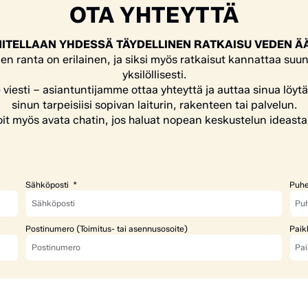
OTA YHTEYTTÄ
ITELLAAN YHDESSÄ TÄYDELLINEN RATKAISU VEDEN Ä
en ranta on erilainen, ja siksi myös ratkaisut kannattaa suun
yksilöllisesti.
e viesti – asiantuntijamme ottaa yhteyttä ja auttaa sinua löyt
sinun tarpeisiisi sopivan laiturin, rakenteen tai palvelun.
it myös avata chatin, jos haluat nopean keskustelun ideasta
Sähköposti
Puhe
Postinumero (Toimitus- tai asennusosoite)
Paik