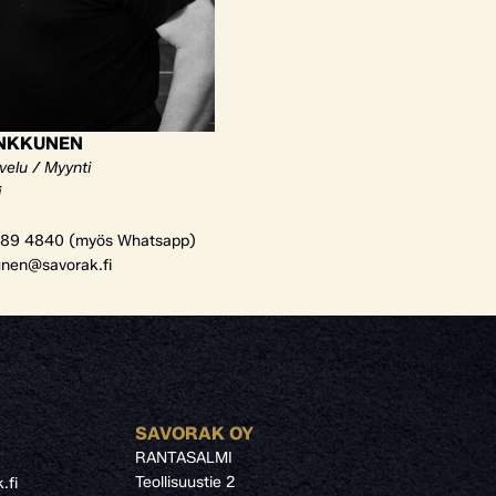
ANKKUNEN
velu / Myynti
i
89 4840 (myös Whatsapp)
unen@savorak.fi
SAVORAK OY
RANTASALMI
Teollisuustie 2
.fi