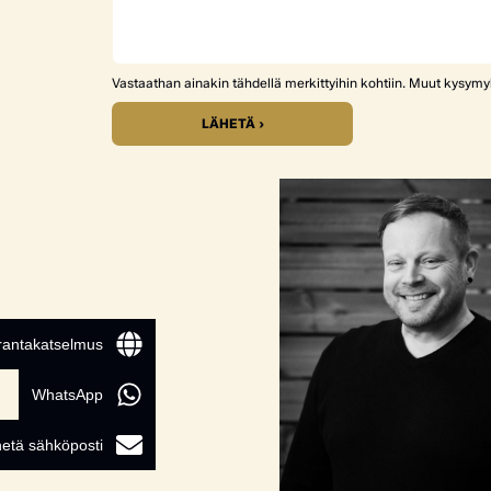
Vastaathan ainakin tähdellä merkittyihin kohtiin. Muut kysym
LÄHETÄ ›
 rantakatselmus
WhatsApp
etä sähköposti