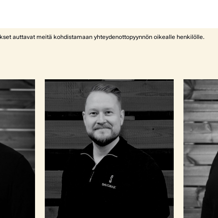
ykset auttavat meitä kohdistamaan yhteydenottopyynnön oikealle henkilölle.