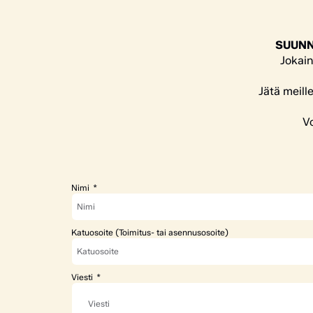
SUUNN
Jokain
Jätä meill
Vo
Nimi
Katuosoite (Toimitus- tai asennusosoite)
Viesti