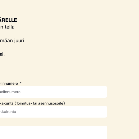
ÄRELLE
nitella
ämään juuri
si.
linnumero
kakunta (Toimitus- tai asennusosoite)