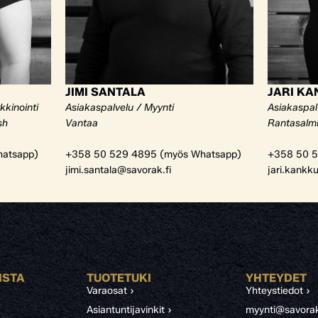
JIMI SANTALA
JARI K
kkinointi
Asiakaspalvelu / Myynti
Asiakaspal
sh
Vantaa
Rantasalm
atsapp)
+358 50 529 4895 (myös Whatsapp)
+358 50 5
jimi.santala@savorak.fi
jari.kankk
ISTA
TUOTETUKI
YHTEYDET
Varaosat ›
Yhteystiedot ›
Asiantuntijavinkit ›
myynti@savorak