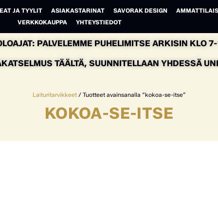
EAT JA TYYLIT
ASIAKASTARINAT
SAVORAK DESIGN
AMMATTILAIS
VERKKOKAUPPA
YHTEYSTIEDOT
LOAJAT: PALVELEMME PUHELIMITSE ARKISIN KLO 7-1
AKATSELMUS TÄÄLTÄ, SUUNNITELLAAN YHDESSÄ UNEL
Laituritarvikkeet
/ Tuotteet avainsanalla “kokoa-se-itse”
KOKOA-SE-ITSE