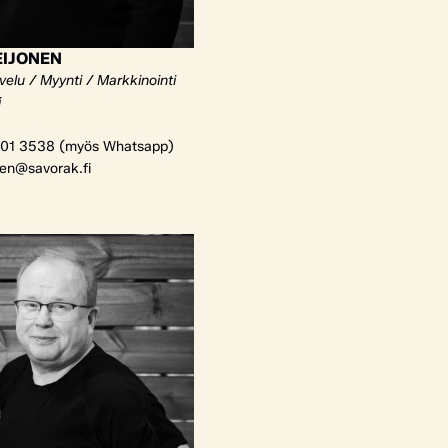
EIJONEN
elu / Myynti / Markkinointi
i
01 3538 (myös Whatsapp)
nen@savorak.fi