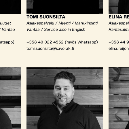
TOMI SUONSILTA
ELINA R
kuudet
Asiakaspalvelu / Myynti / Markkinointi
Asiakaspalv
/ Vantaa
Vantaa / Service also in English
Rantasalm
atsapp)
+358 40 022 4552 (myös Whatsapp)
+358 44 9
tomi.suonsilta@savorak.fi
elina.reijo