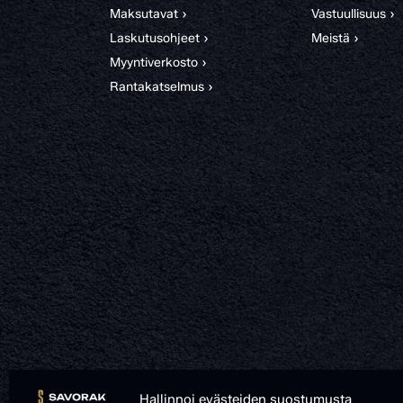
Maksutavat ›
Vastuullisuus ›
Laskutusohjeet ›
Meistä ›
Myyntiverkosto ›
Rantakatselmus ›
Hallinnoi evästeiden suostumusta