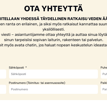
OTA YHTEYTTÄ
ITELLAAN YHDESSÄ TÄYDELLINEN RATKAISU VEDEN Ä
en ranta on erilainen, ja siksi myös ratkaisut kannattaa suun
yksilöllisesti.
e viesti – asiantuntijamme ottaa yhteyttä ja auttaa sinua löyt
sinun tarpeisiisi sopivan laiturin, rakenteen tai palvelun.
it myös avata chatin, jos haluat nopean keskustelun ideasta
Sähköposti
Puhe
Postinumero (Toimitus- tai asennusosoite)
Paik