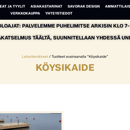
EAT JA TYYLIT
ASIAKASTARINAT
SAVORAK DESIGN
AMMATTILAIS
VERKKOKAUPPA
YHTEYSTIEDOT
LOAJAT: PALVELEMME PUHELIMITSE ARKISIN KLO 7-1
AKATSELMUS TÄÄLTÄ, SUUNNITELLAAN YHDESSÄ UNEL
Laituritarvikkeet
/ Tuotteet avainsanalla “Köysikaide”
KÖYSIKAIDE