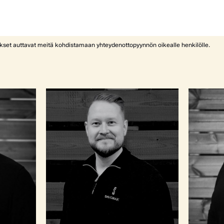
ykset auttavat meitä kohdistamaan yhteydenottopyynnön oikealle henkilölle.