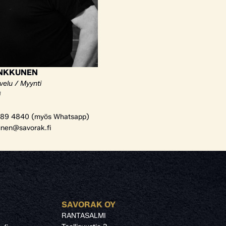
ANKKUNEN
velu / Myynti
i
89 4840 (myös Whatsapp)
unen@savorak.fi
SAVORAK OY
RANTASALMI