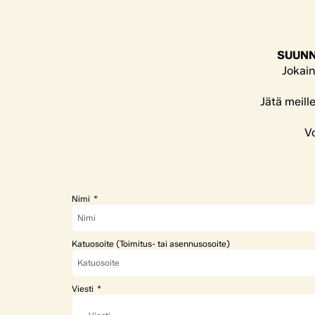
SUUNN
Jokain
Jätä meill
Vo
Nimi
Katuosoite (Toimitus- tai asennusosoite)
Viesti