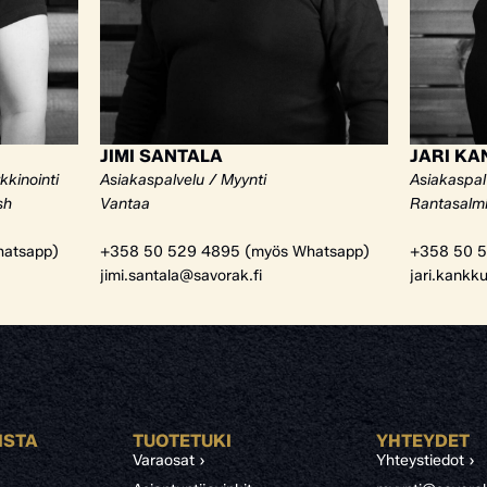
JIMI SANTALA
JARI K
kkinointi
Asiakaspalvelu / Myynti
Asiakaspal
sh
Vantaa
Rantasalm
atsapp)
+358 50 529 4895 (myös Whatsapp)
+358 50 5
jimi.santala@savorak.fi
jari.kankk
ISTA
TUOTETUKI
YHTEYDET
Varaosat ›
Yhteystiedot ›