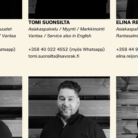
TOMI SUONSILTA
ELINA R
kuudet
Asiakaspalvelu / Myynti / Markkinointi
Asiakaspalv
/ Vantaa
Vantaa / Service also in English
Rantasalm
atsapp)
+358 40 022 4552 (myös Whatsapp)
+358 44 9
tomi.suonsilta@savorak.fi
elina.reijo