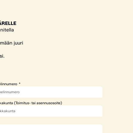
ÄRELLE
nitella
ämään juuri
si.
linnumero
kakunta (Toimitus- tai asennusosoite)