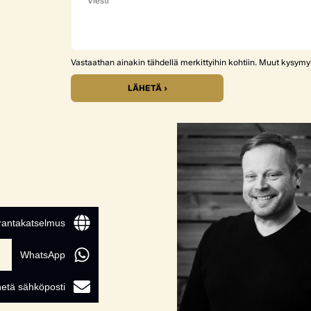
Vastaathan ainakin tähdellä merkittyihin kohtiin. Muut kysym
LÄHETÄ ›
 rantakatselmus
WhatsApp
etä sähköposti