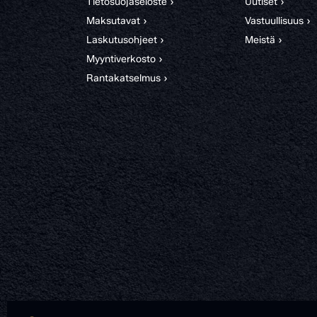
Tietosuojaseloste ›
Uutiset ›
Maksutavat ›
Vastuullisuus ›
Laskutusohjeet ›
Meistä ›
Myyntiverkosto ›
Rantakatselmus ›