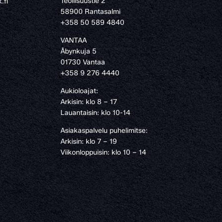
Teollisuustie 2
.fi
58900 Rantasalmi
›
+358 50 589 4840
VANTAA
Åbynkuja 5
01730 Vantaa
+358 9 276 4440
Aukioloajat:
Arkisin: klo 8 – 17
Lauantaisin: klo 10-14
Asiakaspalvelu puhelimitse:
Arkisin: klo 7 – 19
Viikonloppuisin: klo 10 – 14