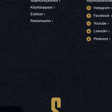
Asiantuntijavinkit ›
myynti@savorak
Käyttöoppaat ›
Instagram 
Esitteet ›
Facebook ›
Reklamaatio ›
Youtube ›
LinkedIn ›
Pinterest ›