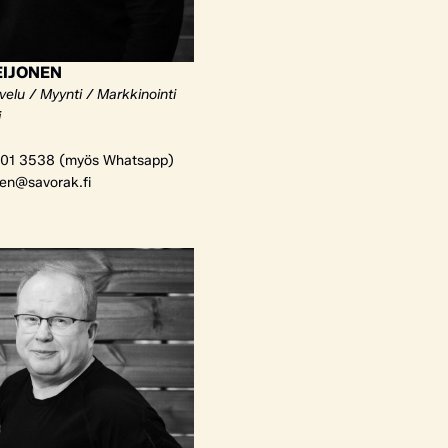
EIJONEN
elu / Myynti / Markkinointi
i
01 3538 (myös Whatsapp)
nen@savorak.fi