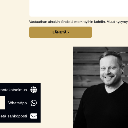
Vastaathan ainakin tähdellä merkittyihin kohtiin. Muut kysym
LÄHETÄ ›
 rantakatselmus
WhatsApp
etä sähköposti