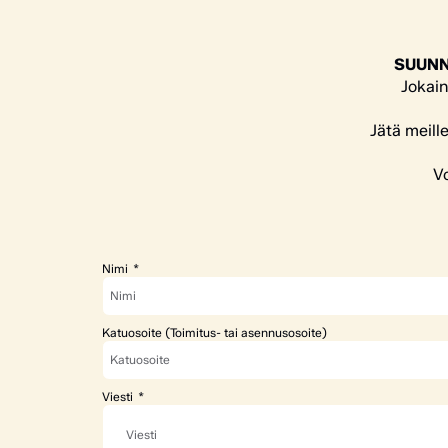
SUUNN
Jokain
Jätä meill
Vo
Nimi
Katuosoite (Toimitus- tai asennusosoite)
Viesti