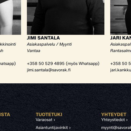
JIMI SANTALA
JARI K
kkinointi
Asiakaspalvelu / Myynti
Asiakaspal
sh
Vantaa
Rantasalm
atsapp)
+358 50 529 4895 (myös Whatsapp)
+358 50 5
jimi.santala@savorak.fi
jari.kankk
ISTA
TUOTETUKI
YHTEYDET
Varaosat ›
Yhteystiedot ›
Asiantuntijavinkit ›
myynti@savorak