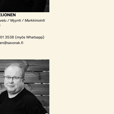
EIJONEN
elu / Myynti / Markkinointi
i
01 3538 (myös Whatsapp)
nen@savorak.fi