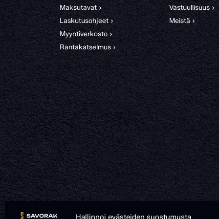
Maksutavat ›
Vastuullisuus ›
Laskutusohjeet ›
Meistä ›
Myyntiverkosto ›
Rantakatselmus ›
Hallinnoi evästeiden suostumusta