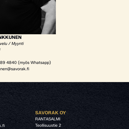
ANKKUNEN
velu / Myynti
i
89 4840 (myös Whatsapp)
unen@savorak.fi
SAVORAK OY
RANTASALMI
Teollisuustie 2
.fi