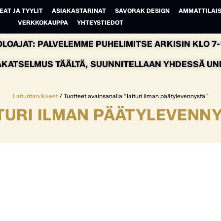
EAT JA TYYLIT
ASIAKASTARINAT
SAVORAK DESIGN
AMMATTILAIS
VERKKOKAUPPA
YHTEYSTIEDOT
LOAJAT: PALVELEMME PUHELIMITSE ARKISIN KLO 7-1
AKATSELMUS TÄÄLTÄ, SUUNNITELLAAN YHDESSÄ UNEL
Laituritarvikkeet
/ Tuotteet avainsanalla “laituri ilman päätylevennystä”
TURI ILMAN PÄÄTYLEVENN