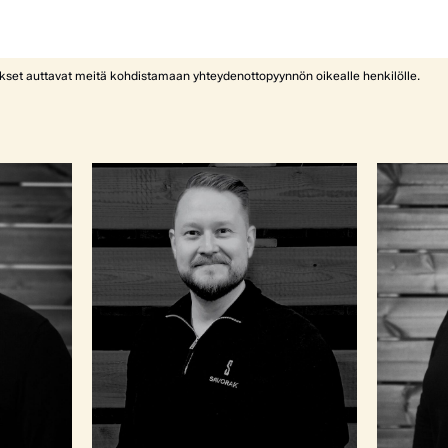
ykset auttavat meitä kohdistamaan yhteydenottopyynnön oikealle henkilölle.