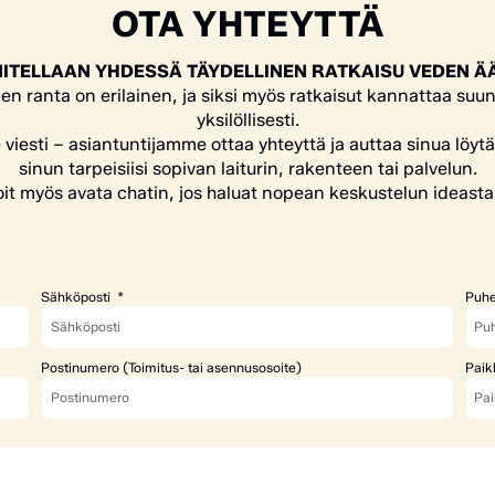
OTA YHTEYTTÄ
ITELLAAN YHDESSÄ TÄYDELLINEN RATKAISU VEDEN Ä
en ranta on erilainen, ja siksi myös ratkaisut kannattaa suun
yksilöllisesti.
e viesti – asiantuntijamme ottaa yhteyttä ja auttaa sinua löyt
sinun tarpeisiisi sopivan laiturin, rakenteen tai palvelun.
it myös avata chatin, jos haluat nopean keskustelun ideasta
Sähköposti
Puhe
Postinumero (Toimitus- tai asennusosoite)
Paik