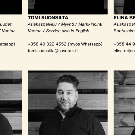
TOMI SUONSILTA
ELINA R
kuudet
Asiakaspalvelu / Myynti / Markkinointi
Asiakaspalv
/ Vantaa
Vantaa / Service also in English
Rantasalm
atsapp)
+358 40 022 4552 (myös Whatsapp)
+358 44 9
tomi.suonsilta@savorak.fi
elina.reijo