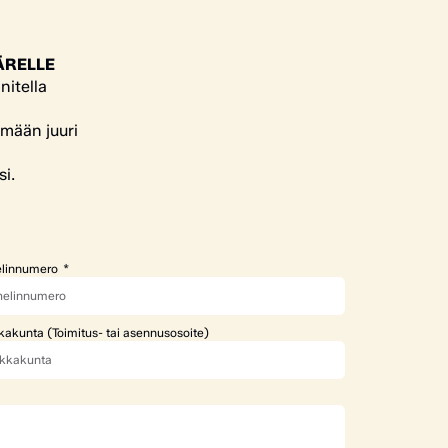
ÄRELLE
nitella
ämään juuri
si.
linnumero
kakunta (Toimitus- tai asennusosoite)