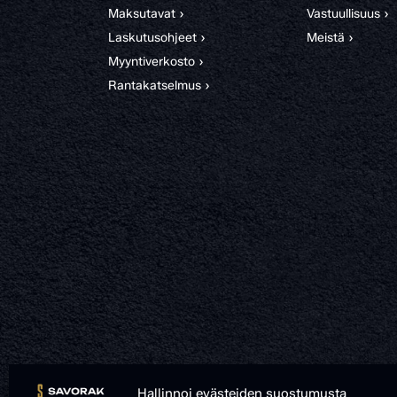
Maksutavat ›
Vastuullisuus ›
Laskutusohjeet ›
Meistä ›
Myyntiverkosto ›
Rantakatselmus ›
Hallinnoi evästeiden suostumusta