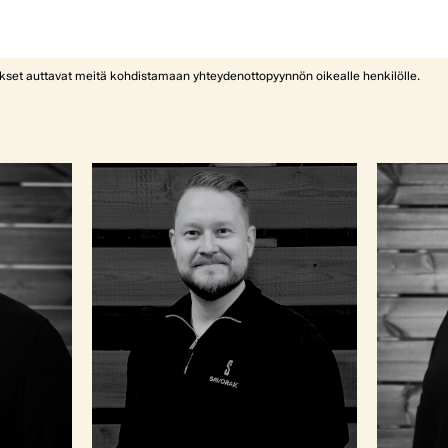
ykset auttavat meitä kohdistamaan yhteydenottopyynnön oikealle henkilölle.