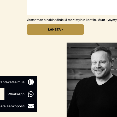
Vastaathan ainakin tähdellä merkittyihin kohtiin. Muut kysym
LÄHETÄ ›
 rantakatselmus
WhatsApp
etä sähköposti