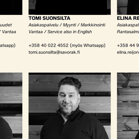
TOMI SUONSILTA
ELINA R
kuudet
Asiakaspalvelu / Myynti / Markkinointi
Asiakaspalv
/ Vantaa
Vantaa / Service also in English
Rantasalm
atsapp)
+358 40 022 4552 (myös Whatsapp)
+358 44 9
tomi.suonsilta@savorak.fi
elina.reijo