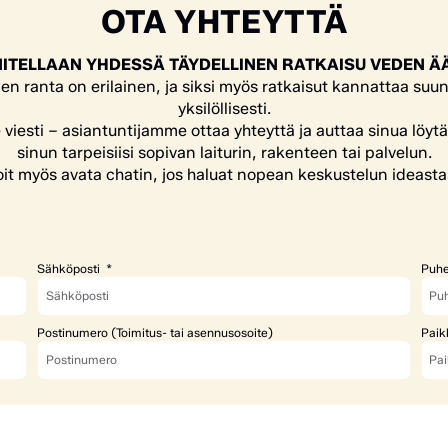
OTA YHTEYTTÄ
ITELLAAN YHDESSÄ TÄYDELLINEN RATKAISU VEDEN Ä
en ranta on erilainen, ja siksi myös ratkaisut kannattaa suun
yksilöllisesti.
e viesti – asiantuntijamme ottaa yhteyttä ja auttaa sinua löyt
sinun tarpeisiisi sopivan laiturin, rakenteen tai palvelun.
it myös avata chatin, jos haluat nopean keskustelun ideasta
Sähköposti
Puhe
Postinumero (Toimitus- tai asennusosoite)
Paik