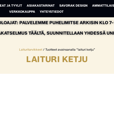
EAT JA TYYLIT
ASIAKASTARINAT
SAVORAK DESIGN
AMMATTILAIS
VERKKOKAUPPA
YHTEYSTIEDOT
LOAJAT: PALVELEMME PUHELIMITSE ARKISIN KLO 7-1
AKATSELMUS TÄÄLTÄ, SUUNNITELLAAN YHDESSÄ UNEL
Laituritarvikkeet
/ Tuotteet avainsanalla “laituri ketju”
LAITURI KETJU