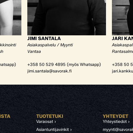
JIMI SANTALA
JARI K
kkinointi
Asiakaspalvelu / Myynti
Asiakaspal
sh
Vantaa
Rantasalm
atsapp)
+358 50 529 4895 (myös Whatsapp)
+358 50 5
jimi.santala@savorak.fi
jari.kankk
ISTA
TUOTETUKI
YHTEYDET
Varaosat ›
Yhteystiedot ›
Asiantuntijavinkit ›
myynti@savorak