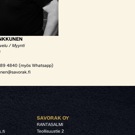
ANKKUNEN
velu / Myynti
i
89 4840 (myös Whatsapp)
unen@savorak.fi
SAVORAK OY
RANTASALMI
Teollisuustie 2
.fi