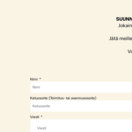
SUUNN
Jokain
Jätä meill
Vo
Nimi
Katuosoite (Toimitus- tai asennusosoite)
Viesti