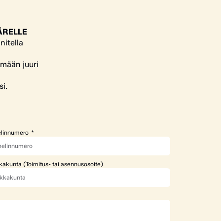
ÄRELLE
nitella
ämään juuri
si.
linnumero
kakunta (Toimitus- tai asennusosoite)