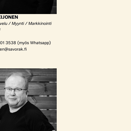
EIJONEN
elu / Myynti / Markkinointi
i
01 3538 (myös Whatsapp)
nen@savorak.fi