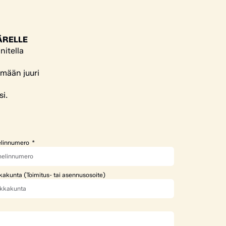
ÄRELLE
nitella
ämään juuri
si.
linnumero
kakunta (Toimitus- tai asennusosoite)