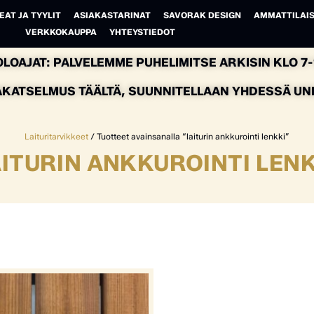
EAT JA TYYLIT
ASIAKASTARINAT
SAVORAK DESIGN
AMMATTILAIS
VERKKOKAUPPA
YHTEYSTIEDOT
LOAJAT: PALVELEMME PUHELIMITSE ARKISIN KLO 7-1
AKATSELMUS TÄÄLTÄ, SUUNNITELLAAN YHDESSÄ UNEL
Laituritarvikkeet
/ Tuotteet avainsanalla “laiturin ankkurointi lenkki”
ITURIN ANKKUROINTI LEN