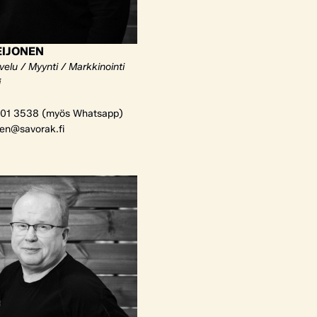
EIJONEN
elu / Myynti / Markkinointi
i
01 3538 (myös Whatsapp)
nen@savorak.fi