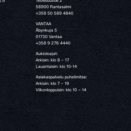
Teollisuustie 2
.fi
58900 Rantasalmi
›
+358 50 589 4840
VANTAA
Åbynkuja 5
01730 Vantaa
+358 9 276 4440
Aukioloajat:
Arkisin: klo 8 – 17
Lauantaisin: klo 10-14
Asiakaspalvelu puhelimitse:
Arkisin: klo 7 – 19
Viikonloppuisin: klo 10 – 14