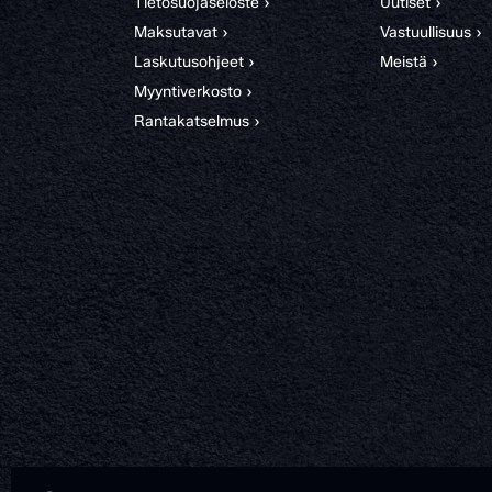
Tietosuojaseloste ›
Uutiset ›
Maksutavat ›
Vastuullisuus ›
Laskutusohjeet ›
Meistä ›
Myyntiverkosto ›
Rantakatselmus ›