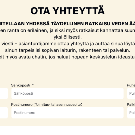
OTA YHTEYTTÄ
ITELLAAN YHDESSÄ TÄYDELLINEN RATKAISU VEDEN Ä
en ranta on erilainen, ja siksi myös ratkaisut kannattaa suun
yksilöllisesti.
e viesti – asiantuntijamme ottaa yhteyttä ja auttaa sinua löyt
sinun tarpeisiisi sopivan laiturin, rakenteen tai palvelun.
it myös avata chatin, jos haluat nopean keskustelun ideasta
Sähköposti
Puhe
Postinumero (Toimitus- tai asennusosoite)
Paik