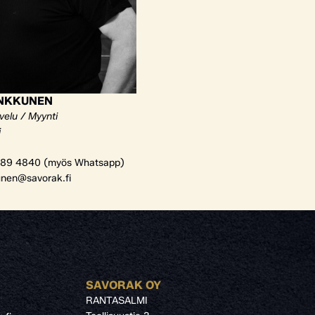
ANKKUNEN
velu / Myynti
i
89 4840 (myös Whatsapp)
unen@savorak.fi
SAVORAK OY
RANTASALMI