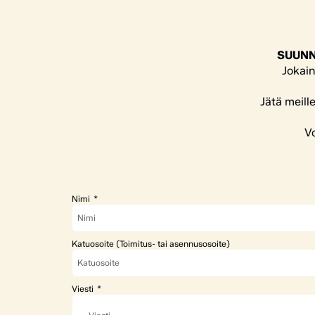
SUUNN
Jokain
Jätä meill
Vo
Nimi
Katuosoite (Toimitus- tai asennusosoite)
Viesti