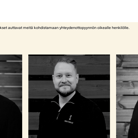
ykset auttavat meitä kohdistamaan yhteydenottopyynnön oikealle henkilölle.