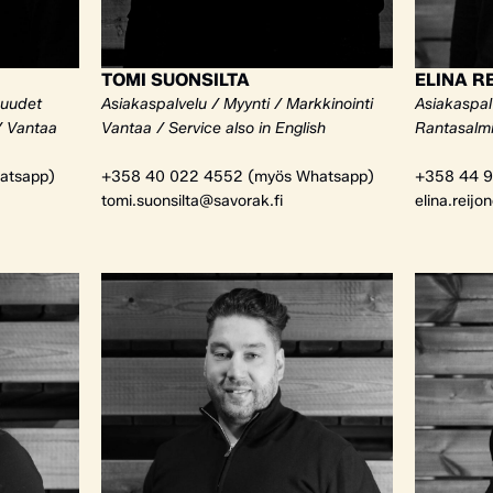
TOMI SUONSILTA
ELINA R
kuudet
Asiakaspalvelu / Myynti / Markkinointi
Asiakaspalv
/ Vantaa
Vantaa / Service also in English
Rantasalm
atsapp)
+358 40 022 4552 (myös Whatsapp)
+358 44 9
tomi.suonsilta@savorak.fi
elina.reijo