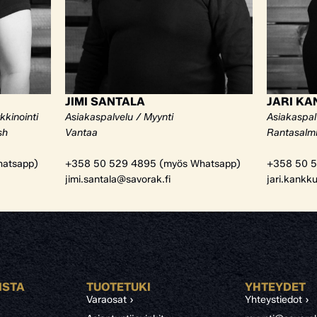
JIMI SANTALA
JARI K
kkinointi
Asiakaspalvelu / Myynti
Asiakaspal
sh
Vantaa
Rantasalm
atsapp)
+358 50 529 4895 (myös Whatsapp)
+358 50 5
jimi.santala@savorak.fi
jari.kankk
ISTA
TUOTETUKI
YHTEYDET
Varaosat ›
Yhteystiedot ›