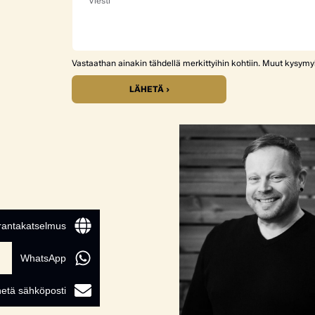
Vastaathan ainakin tähdellä merkittyihin kohtiin. Muut kysym
LÄHETÄ ›
 rantakatselmus
WhatsApp
etä sähköposti