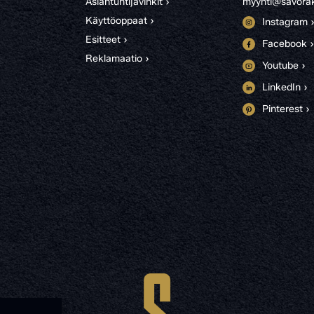
Asiantuntijavinkit ›
myynti@savorak
Käyttöoppaat ›
Instagram 
Esitteet ›
Facebook ›
Reklamaatio ›
Youtube ›
LinkedIn ›
Pinterest ›