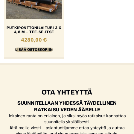
PUTKIPONTTONILAITURI 3 X
4,8 M – TEE-SE-ITSE
4280,00
€
LISÄÄ OSTOSKORIIN
OTA YHTEYTTÄ
SUUNNITELLAAN YHDESSÄ TÄYDELLINEN
RATKAISU VEDEN ÄÄRELLE
Jokainen ranta on erilainen, ja siksi myös ratkaisut kannattaa
suunnitella yksilöllisesti.
Jätä meille viesti – asiantuntijamme ottaa yhteyttä ja auttaa
sinua löytämään juuri sinun tarpeisiisi sopivan laiturin,