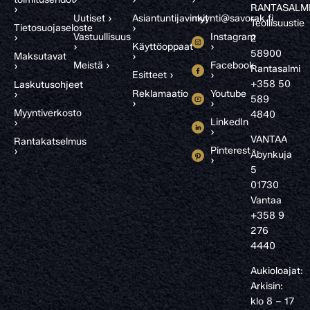
RANTASALM
›
Uutiset ›
Asiantuntijavinkit
myynti@savorak.fi
Teollisuustie
Tietosuojaseloste
›
Vastuullisuus
Instagram
›
2
›
Käyttöoppaat
›
58900
Maksutavat
›
Meistä ›
Facebook
›
Rantasalmi
Esitteet ›
›
+358 50
Laskutusohjeet
Reklamaatio
Youtube
›
589
›
›
Myyntiverkosto
4840
LinkedIn
›
›
VANTAA
Rantakatselmus
Pinterest
›
Åbynkuja
›
5
01730
Vantaa
+358 9
276
4440
Aukioloajat:
Arkisin:
klo 8 – 17