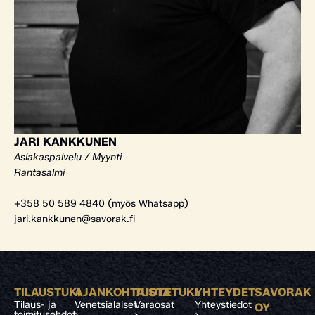
JARI KANKKUNEN
Asiakaspalvelu / Myynti
Rantasalmi
+358 50 589 4840 (myös Whatsapp)
jari.kankkunen@savorak.fi
TILAUSTUKI
AJANKOHTAISTA
TUOTETUKI
YHTEYDET
SAVORAK
Tilaus- ja
Venetsialaiset
Varaosat
Yhteystiedot
OY
toimitusehdot
›
›
›