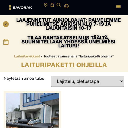
LAAJENNETUT AUKIOLOAJAT: PALVELEMME
PUHELIMITSE ARKISIN KLO 7-19 JA
LAUANTAISIN 10-17
TILAA RANTAKATSELMUS TÄÄLTÄ,
SUUNNITELLAAN YHDESSÄ UNELMIESI
LAITURI!
Laituritarvikkeet
/ Tuotteet avainsanalla “laituripaketti ohjeilla”
LAITURIPAKETTI OHJEILLA
Näytetään ainoa tulos