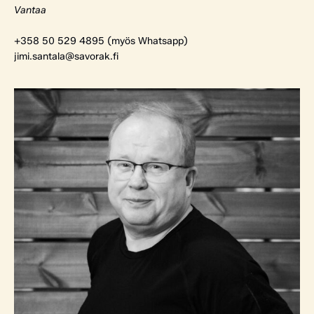
Vantaa
+358 50 529 4895 (myös Whatsapp)
jimi.santala@savorak.fi