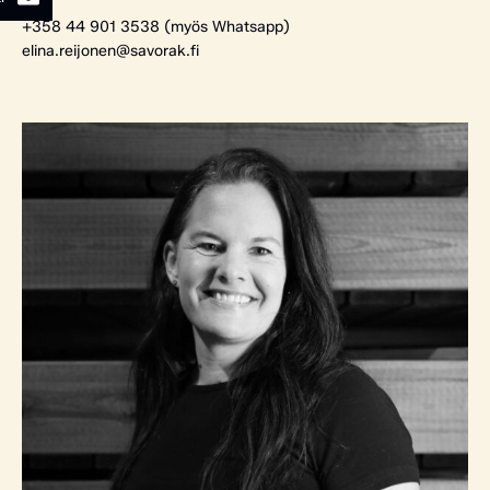
+358 44 901 3538 (myös Whatsapp)
elina.reijonen@savorak.fi