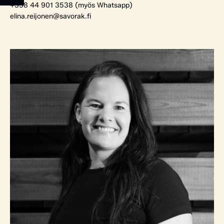
+358 44 901 3538 (myös Whatsapp)
elina.reijonen@savorak.fi