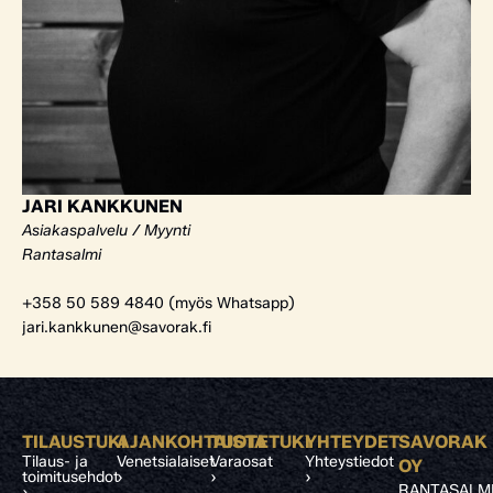
JARI KANKKUNEN
Asiakaspalvelu / Myynti
Rantasalmi
+358 50 589 4840 (myös Whatsapp)
jari.kankkunen@savorak.fi
TILAUSTUKI
AJANKOHTAISTA
TUOTETUKI
YHTEYDET
SAVORAK
Tilaus- ja
Venetsialaiset
Varaosat
Yhteystiedot
OY
toimitusehdot
›
›
›
RANTASALM
›