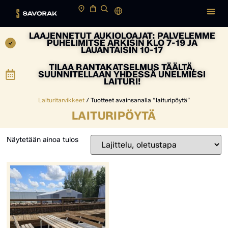
LAAJENNETUT AUKIOLOAJAT: PALVELEMME
PUHELIMITSE ARKISIN KLO 7-19 JA
LAUANTAISIN 10-17
TILAA RANTAKATSELMUS TÄÄLTÄ,
SUUNNITELLAAN YHDESSÄ UNELMIESI
LAITURI!
Laituritarvikkeet
/ Tuotteet avainsanalla “laituripöytä”
LAITURIPÖYTÄ
Näytetään ainoa tulos