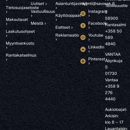
Uutiset ›
Asiantuntijavinkit
myynti@savorak.fi
Teollisuustie
Tietosuojaseloste
›
Vastuullisuus
Instagram
›
2
›
Käyttöoppaat
›
58900
Maksutavat
›
Meistä ›
Facebook
›
Rantasalmi
Esitteet ›
›
+358 50
Laskutusohjeet
Reklamaatio
Youtube
›
589
›
›
Myyntiverkosto
4840
LinkedIn
›
›
VANTAA
Rantakatselmus
Pinterest
›
Åbynkuja
›
5
01730
Vantaa
+358 9
276
4440
Aukioloajat:
Arkisin:
klo 8 – 17
Lauantaisin: