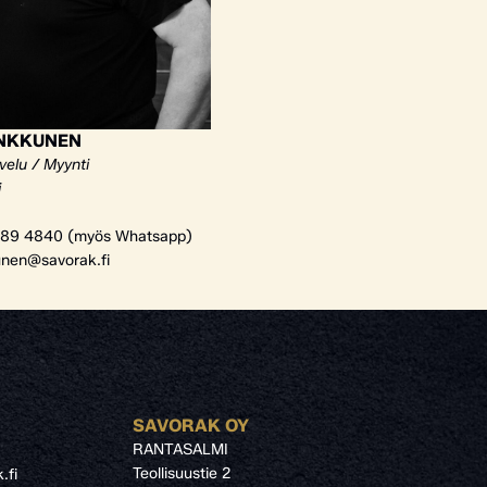
ANKKUNEN
velu / Myynti
i
89 4840 (myös Whatsapp)
unen@savorak.fi
SAVORAK OY
RANTASALMI
Teollisuustie 2
.fi