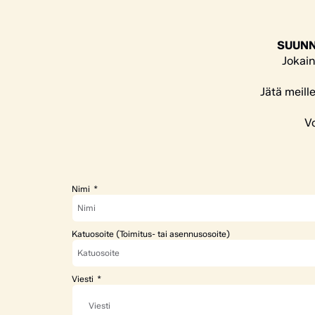
SUUNN
Jokain
Jätä meill
Vo
Nimi
Katuosoite (Toimitus- tai asennusosoite)
Viesti