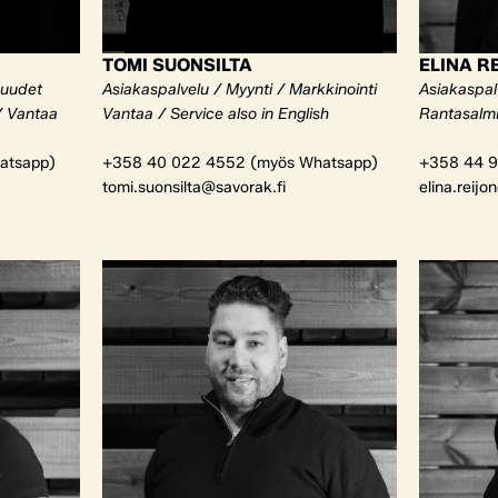
TOMI SUONSILTA
ELINA R
kuudet
Asiakaspalvelu / Myynti / Markkinointi
Asiakaspalv
/ Vantaa
Vantaa / Service also in English
Rantasalm
atsapp)
+358 40 022 4552 (myös Whatsapp)
+358 44 9
tomi.suonsilta@savorak.fi
elina.reijo