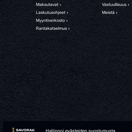
Maksutavat ›
Vastuullisuus ›
Laskutusohjeet ›
Meistä ›
Myyntiverkosto ›
Rantakatselmus ›
Hallinnoi evästeiden suostumusta