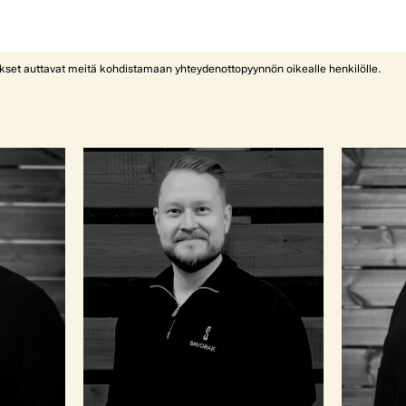
ykset auttavat meitä kohdistamaan yhteydenottopyynnön oikealle henkilölle.