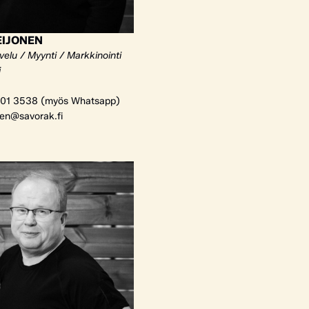
EIJONEN
elu / Myynti / Markkinointi
i
01 3538 (myös Whatsapp)
nen@savorak.fi