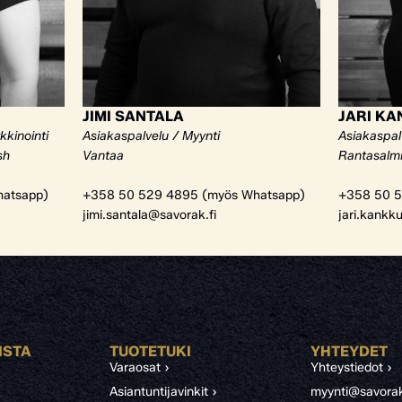
JIMI SANTALA
JARI K
kkinointi
Asiakaspalvelu / Myynti
Asiakaspal
sh
Vantaa
Rantasalm
atsapp)
+358 50 529 4895 (myös Whatsapp)
+358 50 5
jimi.santala@savorak.fi
jari.kankk
ISTA
TUOTETUKI
YHTEYDET
Varaosat ›
Yhteystiedot ›
Asiantuntijavinkit ›
myynti@savorak