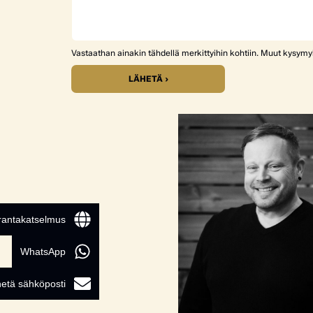
Vastaathan ainakin tähdellä merkittyihin kohtiin. Muut kysym
LÄHETÄ ›
 rantakatselmus
WhatsApp
etä sähköposti