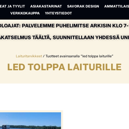
EAT JA TYYLIT
ASIAKASTARINAT
SAVORAK DESIGN
AMMATTILAIS
VERKKOKAUPPA
YHTEYSTIEDOT
LOAJAT: PALVELEMME PUHELIMITSE ARKISIN KLO 7-1
AKATSELMUS TÄÄLTÄ, SUUNNITELLAAN YHDESSÄ UNEL
Laituritarvikkeet
/ Tuotteet avainsanalla “led tolppa laiturille”
LED TOLPPA LAITURILLE