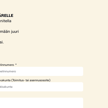
ÄRELLE
nitella
ämään juuri
si.
linnumero
kakunta (Toimitus- tai asennusosoite)