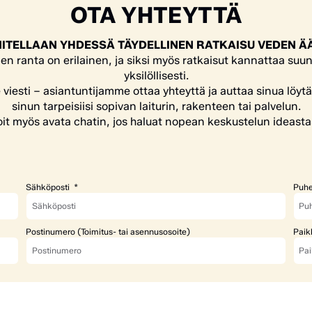
OTA YHTEYTTÄ
ITELLAAN YHDESSÄ TÄYDELLINEN RATKAISU VEDEN Ä
en ranta on erilainen, ja siksi myös ratkaisut kannattaa suun
yksilöllisesti.
e viesti – asiantuntijamme ottaa yhteyttä ja auttaa sinua löyt
sinun tarpeisiisi sopivan laiturin, rakenteen tai palvelun.
it myös avata chatin, jos haluat nopean keskustelun ideasta
Sähköposti
Puhe
Postinumero (Toimitus- tai asennusosoite)
Paik