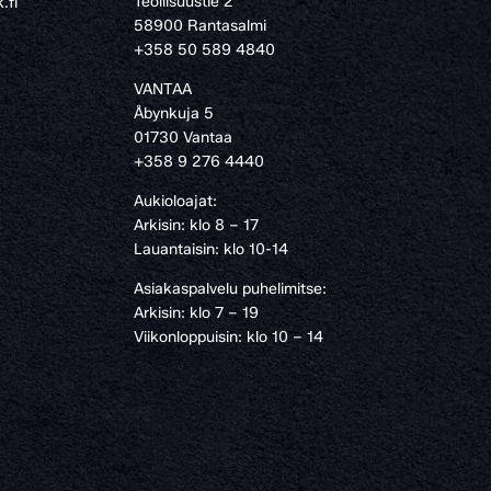
Teollisuustie 2
.fi
58900 Rantasalmi
›
+358 50 589 4840
VANTAA
Åbynkuja 5
01730 Vantaa
+358 9 276 4440
Aukioloajat:
Arkisin: klo 8 – 17
Lauantaisin: klo 10-14
Asiakaspalvelu puhelimitse:
Arkisin: klo 7 – 19
Viikonloppuisin: klo 10 – 14