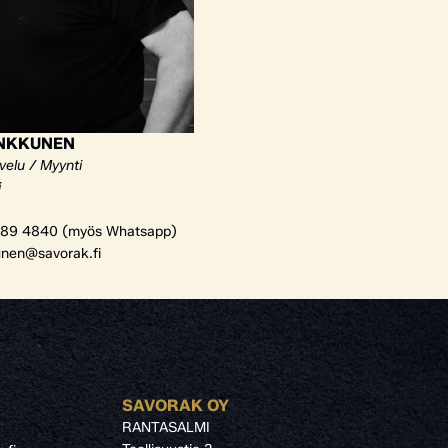
ANKKUNEN
velu / Myynti
i
89 4840 (myös Whatsapp)
unen@savorak.fi
SAVORAK OY
RANTASALMI