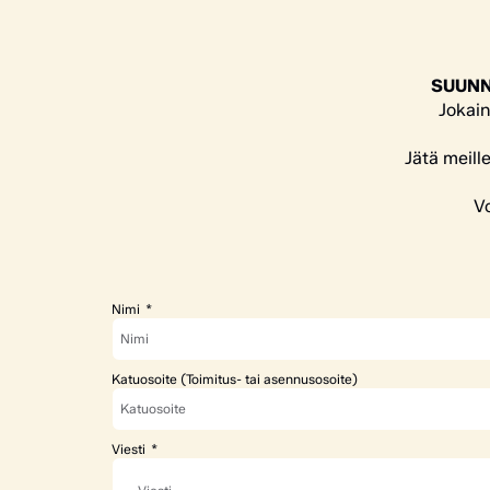
SUUNN
Jokain
Jätä meill
Vo
Nimi
Katuosoite (Toimitus- tai asennusosoite)
Viesti