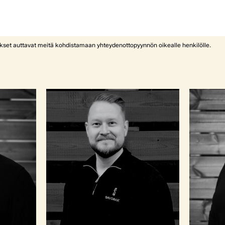
ykset auttavat meitä kohdistamaan yhteydenottopyynnön oikealle henkilölle.