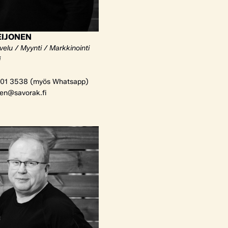
EIJONEN
elu / Myynti / Markkinointi
i
01 3538 (myös Whatsapp)
nen@savorak.fi