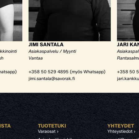
JIMI SANTALA
JARI K
kkinointi
Asiakaspalvelu / Myynti
Asiakaspal
sh
Vantaa
Rantasalm
atsapp)
+358 50 529 4895 (myös Whatsapp)
+358 50 5
jimi.santala@savorak.fi
jari.kankk
ISTA
TUOTETUKI
YHTEYDET
Varaosat ›
Yhteystiedot ›