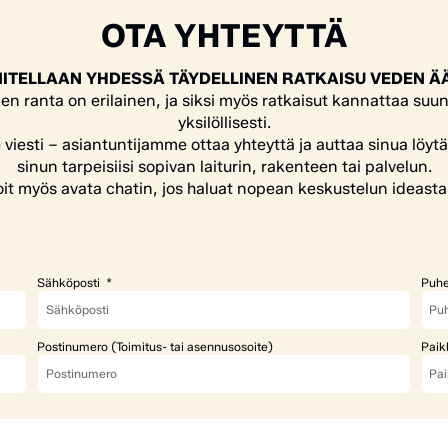
OTA YHTEYTTÄ
ITELLAAN YHDESSÄ TÄYDELLINEN RATKAISU VEDEN Ä
en ranta on erilainen, ja siksi myös ratkaisut kannattaa suun
yksilöllisesti.
e viesti – asiantuntijamme ottaa yhteyttä ja auttaa sinua löyt
sinun tarpeisiisi sopivan laiturin, rakenteen tai palvelun.
it myös avata chatin, jos haluat nopean keskustelun ideasta
Sähköposti
Puhe
Postinumero (Toimitus- tai asennusosoite)
Paik