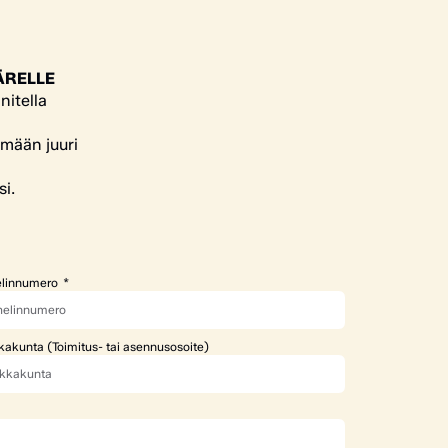
ÄRELLE
nitella
ämään juuri
si.
linnumero
kakunta (Toimitus- tai asennusosoite)