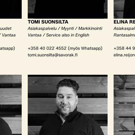
TOMI SUONSILTA
ELINA R
kuudet
Asiakaspalvelu / Myynti / Markkinointi
Asiakaspalv
/ Vantaa
Vantaa / Service also in English
Rantasalm
atsapp)
+358 40 022 4552 (myös Whatsapp)
+358 44 9
tomi.suonsilta@savorak.fi
elina.reijo