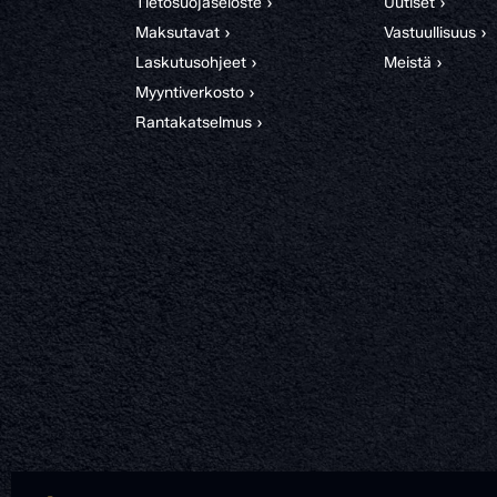
Tietosuojaseloste ›
Uutiset ›
Maksutavat ›
Vastuullisuus ›
Laskutusohjeet ›
Meistä ›
Myyntiverkosto ›
Rantakatselmus ›