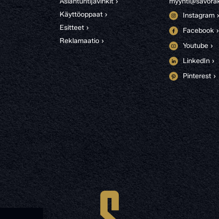
Asiantuntijavinkit ›
myynti@savorak
Käyttöoppaat ›
Instagram 
Esitteet ›
Facebook ›
Reklamaatio ›
Youtube ›
LinkedIn ›
Pinterest ›