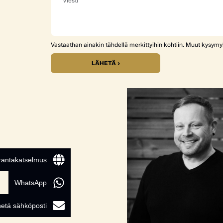
Vastaathan ainakin tähdellä merkittyihin kohtiin. Muut kysym
LÄHETÄ ›
 rantakatselmus
WhatsApp
etä sähköposti