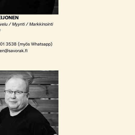
EIJONEN
elu / Myynti / Markkinointi
i
01 3538 (myös Whatsapp)
nen@savorak.fi