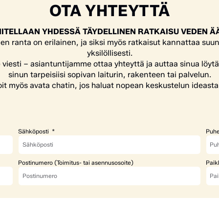
OTA YHTEYTTÄ
ITELLAAN YHDESSÄ TÄYDELLINEN RATKAISU VEDEN Ä
en ranta on erilainen, ja siksi myös ratkaisut kannattaa suun
yksilöllisesti.
e viesti – asiantuntijamme ottaa yhteyttä ja auttaa sinua löyt
sinun tarpeisiisi sopivan laiturin, rakenteen tai palvelun.
it myös avata chatin, jos haluat nopean keskustelun ideasta
Sähköposti
Puhe
Postinumero (Toimitus- tai asennusosoite)
Paik