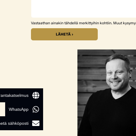
Vastaathan ainakin tähdellä merkittyihin kohtiin. Muut kysym
LÄHETÄ ›
 rantakatselmus
WhatsApp
etä sähköposti