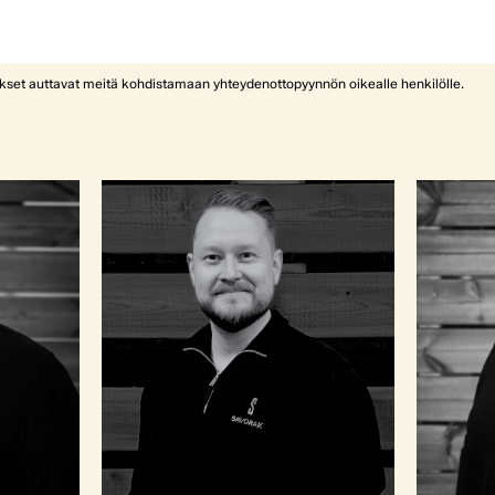
ykset auttavat meitä kohdistamaan yhteydenottopyynnön oikealle henkilölle.