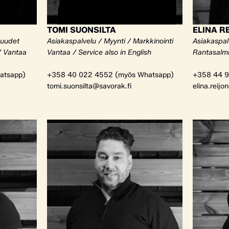
TOMI SUONSILTA
ELINA R
kuudet
Asiakaspalvelu / Myynti / Markkinointi
Asiakaspalv
/ Vantaa
Vantaa / Service also in English
Rantasalm
atsapp)
+358 40 022 4552 (myös Whatsapp)
+358 44 9
tomi.suonsilta@savorak.fi
elina.reijo