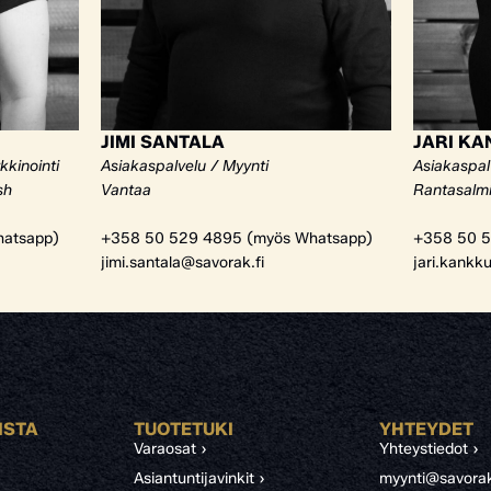
JIMI SANTALA
JARI K
kkinointi
Asiakaspalvelu / Myynti
Asiakaspal
sh
Vantaa
Rantasalm
atsapp)
+358 50 529 4895 (myös Whatsapp)
+358 50 5
jimi.santala@savorak.fi
jari.kankk
ISTA
TUOTETUKI
YHTEYDET
Varaosat ›
Yhteystiedot ›
Asiantuntijavinkit ›
myynti@savorak