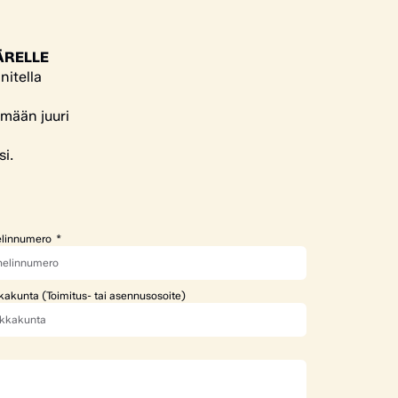
ÄRELLE
nitella
ämään juuri
si.
linnumero
kakunta (Toimitus- tai asennusosoite)