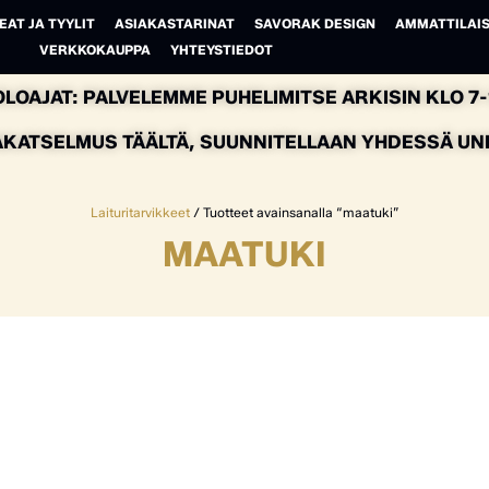
EAT JA TYYLIT
ASIAKASTARINAT
SAVORAK DESIGN
AMMATTILAIS
VERKKOKAUPPA
YHTEYSTIEDOT
LOAJAT: PALVELEMME PUHELIMITSE ARKISIN KLO 7-1
AKATSELMUS TÄÄLTÄ, SUUNNITELLAAN YHDESSÄ UNEL
Laituritarvikkeet
/ Tuotteet avainsanalla “maatuki”
MAATUKI