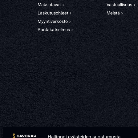
Maksutavat ›
Vastuullisuus ›
Laskutusohjeet ›
Meistä ›
Myyntiverkosto ›
Rantakatselmus ›
Hallinnoi evästeiden suostumusta