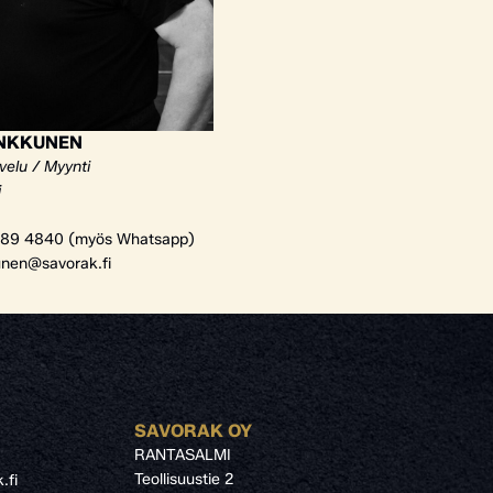
ANKKUNEN
velu / Myynti
i
89 4840 (myös Whatsapp)
unen@savorak.fi
SAVORAK OY
RANTASALMI
Teollisuustie 2
.fi