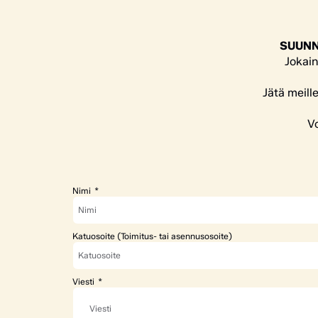
SUUNN
Jokain
Jätä meill
Vo
Nimi
Katuosoite (Toimitus- tai asennusosoite)
Viesti