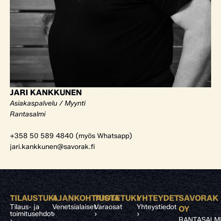
JARI KANKKUNEN
Asiakaspalvelu / Myynti
Rantasalmi
+358 50 589 4840 (myös Whatsapp)
jari.kankkunen@savorak.fi
TILAUSTUKI
AJANKOHTAISTA
TUOTETUKI
YHTEYDET
SAVORAK
Tilaus- ja
Venetsialaiset
Varaosat
Yhteystiedot
OY
toimitusehdot
›
›
›
RANTASALM
›