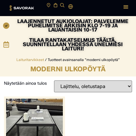
LAAJENNETUT AUKIOLOAJAT: PALVELEMME
PUHELIMITSE ARKISIN KLO 7-19 JA
LAUANTAISIN 10-17
TILAA RANTAKATSELMUS TÄÄLTÄ,
SUUNNITELLAAN YHDESSÄ UNELMIESI
LAITURI!
Laituritarvikkeet
/ Tuotteet avainsanalla “moderni ulkopöytä”
MODERNI ULKOPÖYTÄ
Näytetään ainoa tulos