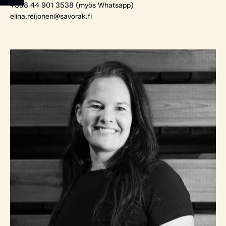
+358 44 901 3538 (myös Whatsapp)
elina.reijonen@savorak.fi