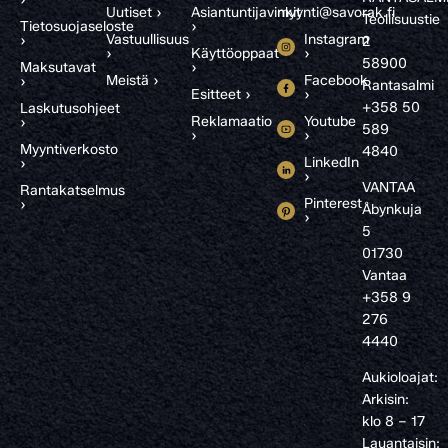
Uutiset ›
Asiantuntijavinkit
myynti@savorak.fi
Teollisuustie
Tietosuojaseloste
›
Vastuullisuus
Instagram
›
2
›
Käyttöoppaat
›
58900
Maksutavat
›
Meistä ›
Facebook
›
Rantasalmi
Esitteet ›
›
+358 50
Laskutusohjeet
Reklamaatio
Youtube
›
589
›
›
Myyntiverkosto
4840
LinkedIn
›
›
VANTAA
Rantakatselmus
Pinterest
›
Åbynkuja
›
5
01730
Vantaa
+358 9
276
4440
Aukioloajat:
Arkisin:
klo 8 – 17
Lauantaisin: