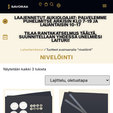
LAAJENNETUT AUKIOLOAJAT: PALVELEMME
PUHELIMITSE ARKISIN KLO 7-19 JA
LAUANTAISIN 10-17
TILAA RANTAKATSELMUS TÄÄLTÄ,
SUUNNITELLAAN YHDESSÄ UNELMIESI
LAITURI!
Laituritarvikkeet
/ Tuotteet avainsanalla “nivelöinti”
NIVELÖINTI
Näytetään kaikki 3 tulosta