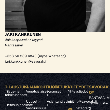
JARI KANKKUNEN
Asiakaspalvelu / Myynti
Rantasalmi
+358 50 589 4840 (myös Whatsapp)
jari.kankkunen@savorak.fi
TILAUSTUKI
AJANKOHTAISTA
TUOTETUKI
YHTEYDET
SAVORAK
Tilaus- ja
Venetsialaiset
Varaosat
Yhteystiedot
OY
toimitusehdot
›
›
›
RANTASALM
›
Uutiset ›
Asiantuntijavinkit
myynti@savorak.fi
Teollisuustie
Tietosuojaseloste
›
Vastuullisuus
Instagram
›
2