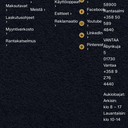
›
Käyttöoppaat
›
58900
Maksutavat
›
Meistä ›
Facebook
›
Rantasalmi
Esitteet ›
›
+358 50
Laskutusohjeet
Reklamaatio
Youtube
›
589
›
›
Myyntiverkosto
4840
LinkedIn
›
›
VANTAA
Rantakatselmus
Pinterest
›
Åbynkuja
›
5
01730
Vantaa
+358 9
276
4440
Aukioloajat:
Arkisin:
klo 8 – 17
Lauantaisin:
klo 10-14