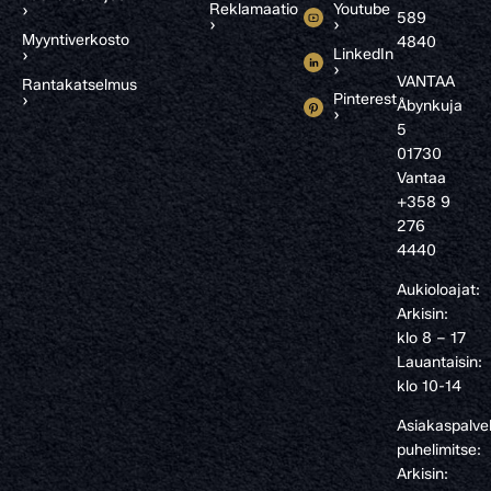
Reklamaatio
Youtube
›
589
›
›
Myyntiverkosto
4840
LinkedIn
›
›
VANTAA
Rantakatselmus
Pinterest
›
Åbynkuja
›
5
01730
Vantaa
+358 9
276
4440
Aukioloajat:
Arkisin:
klo 8 – 17
Lauantaisin:
klo 10-14
Asiakaspalve
puhelimitse:
Arkisin: