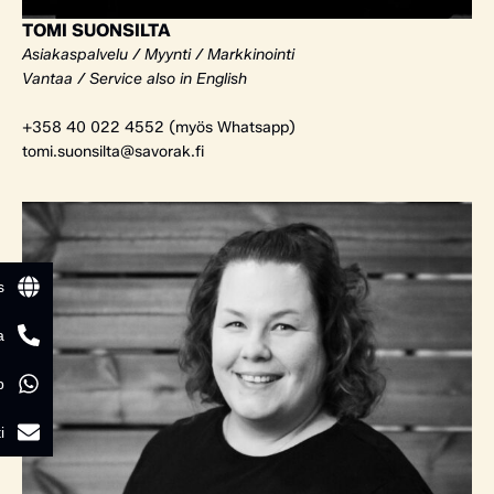
TOMI SUONSILTA
Asiakaspalvelu / Myynti / Markkinointi
Vantaa / Service also in English
+358 40 022 4552 (myös Whatsapp)
tomi.suonsilta@savorak.fi
s
a
p
i