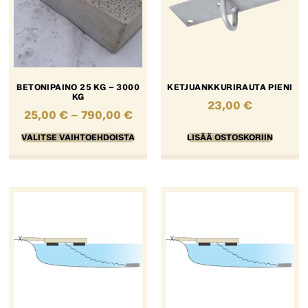
BETONIPAINO 25 KG – 3000
KETJUANKKURIRAUTA PIENI
KG
23,00
€
25,00
€
–
790,00
€
VALITSE VAIHTOEHDOISTA
LISÄÄ OSTOSKORIIN