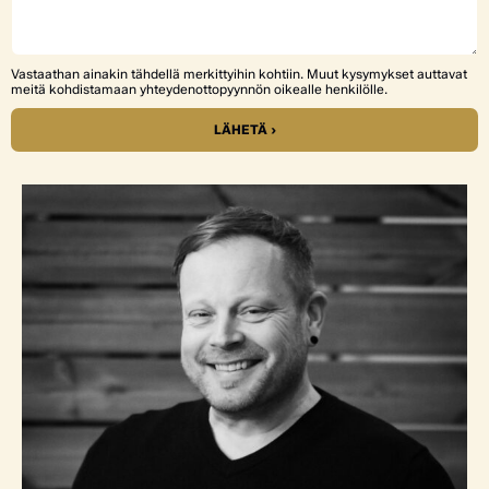
Vastaathan ainakin tähdellä merkittyihin kohtiin. Muut kysymykset auttavat
meitä kohdistamaan yhteydenottopyynnön oikealle henkilölle.
LÄHETÄ ›