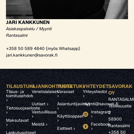
JARI KANKKUNEN
Asiakaspalvelu / Myynti
Rantasalmi
+358 50 589 4840 (myös Whatsapp)
jari.kankkunen@savorak.fi
TILAUSTUKI
AJANKOHTAISTA
TUOTETUKI
YHTEYDET
SAVORAK
Tilaus- ja
Venetsialaiset
Varaosat
Yhteystiedot
OY
toimitusehdot
›
›
›
RANTASALM
›
Uutiset ›
Asiantuntijavinkit
myynti@savorak.fi
Teollisuustie
Tietosuojaseloste
›
Vastuullisuus
Instagram
›
2
›
Käyttöoppaat
›
58900
Maksutavat
›
Meistä ›
Facebook
›
Rantasalmi
Esitteet ›
›
+358 50
Laskutusohjeet