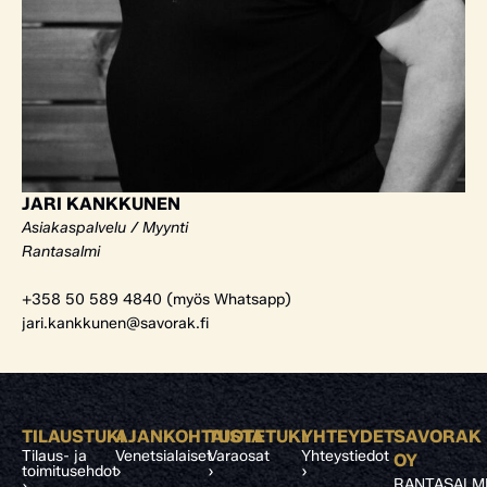
JARI KANKKUNEN
Asiakaspalvelu / Myynti
Rantasalmi
+358 50 589 4840 (myös Whatsapp)
jari.kankkunen@savorak.fi
TILAUSTUKI
AJANKOHTAISTA
TUOTETUKI
YHTEYDET
SAVORAK
Tilaus- ja
Venetsialaiset
Varaosat
Yhteystiedot
OY
toimitusehdot
›
›
›
RANTASALM
›