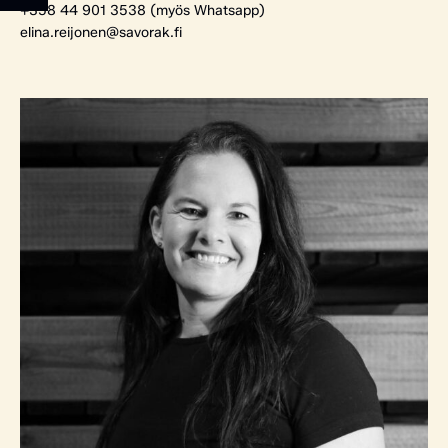
+358 44 901 3538 (myös Whatsapp)
elina.reijonen@savorak.fi