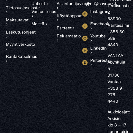
Uutiset ›
Asiantuntijavinkit
myynti@savorak.fi
Teollisuustie
Tietosuojaseloste
›
Vastuullisuus
Instagram
›
2
›
Käyttöoppaat
›
58900
Maksutavat
›
Meistä ›
Facebook
›
Rantasalmi
Esitteet ›
›
+358 50
Laskutusohjeet
Reklamaatio
Youtube
›
589
›
›
Myyntiverkosto
4840
LinkedIn
›
›
VANTAA
Rantakatselmus
Pinterest
›
Åbynkuja
›
5
01730
Vantaa
+358 9
276
4440
Aukioloajat:
Arkisin:
klo 8 – 17
Lauantaisin: